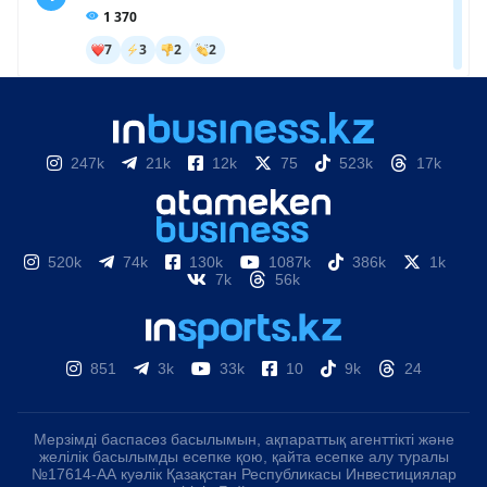
247k
21k
12k
75
523k
17k
520k
74k
130k
1087k
386k
1k
7k
56k
851
3k
33k
10
9k
24
Мерзімді баспасөз басылымын, ақпараттық агенттікті және
желілік басылымды есепке қою, қайта есепке алу туралы
№17614-АА куәлік Қазақстан Республикасы Инвестициялар