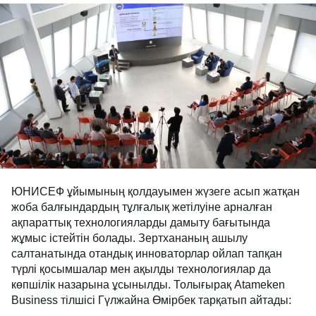
ЮНИСЕФ ұйымының қолдауымен жүзеге асып жатқан
жоба балғындардың тұлғалық жетілуіне арналған
ақпараттық технологияларды дамыту бағытында
жұмыс істейтін болады. Зертхананың ашылу
салтанатында отандық инноваторлар ойлап тапқан
түрлі қосымшалар мен ақылды технологиялар да
көпшілік назарына ұсынылды. Толығырақ Atameken
Business тілшісі Гүлжайна Өмірбек тарқатып айтады: