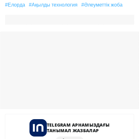
#Елорда
#ақылды технология
#әлеуметтік жоба