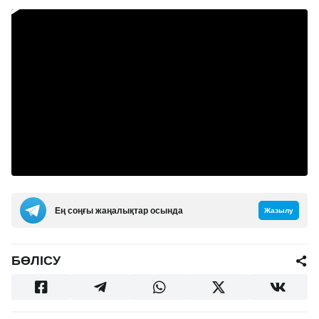
Ең соңғы жаңалықтар осында
Жазылу
БӨЛІСУ