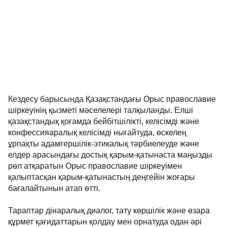
Кездесу барысында Қазақстандағы Орыс православие
шіркеуінің қызметі мәселелері талқыланды. Елші
қазақстандық қоғамда бейбітшілікті, келісімді және
конфессияаралық келісімді нығайтуда, өскелең
ұрпақты адамгершілік-этикалық тәрбиелеуде және
елдер арасындағы достық қарым-қатынаста маңызды
рөл атқаратын Орыс православие шіркеуімен
қалыптасқан қарым-қатынастың деңгейін жоғары
бағалайтынын атап өтті.
Тараптар дінаралық диалог, тату көршілік және өзара
құрмет қағидаттарын қолдау мен орнатуда одан әрі