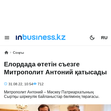
RU
Соңғы
Елордада өтетін съезге
Митрополит Антоний қатысады
31.08.22, 10:54
712
Митрополит Антоний – Мәскеу Патриархатының
Сыртқы шіркеулік байланыстар бөлімінің төрағасы.