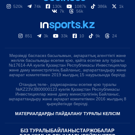
520k
74k
130k
1087k
386k
1k
7k
56k
851
3k
33k
10
9k
24
Мерзімді баспасөз басылымын, ақпараттық агенттікті және
желілік басылымды есепке қою, қайта есепке алу туралы
№17614-АА куәлік Қазақстан Республикасы Инвестициялар
және даму министрлігінің Байланыс, ақпараттандыру және
ақпарат комитетімен 2019 жылдың 15 наурызында берілді.
Отандық теле-, радиоарнаны есепке қою туралы
№KZ23VJB00000123 куәлік Қазақстан Республикасы
Инвестициялар және даму министрлігінің Байланыс,
ақпараттандыру және ақпарат комитетімен 2016 жылдың 8
қыркүйегінде берілді.
МАТЕРИАЛДАРДЫ ПАЙДАЛАНУ ТУРАЛЫ КЕЛІСІМ
БІЗ ТУРАЛЫ
БАЙЛАНЫСТАР
ЖОБАЛАР