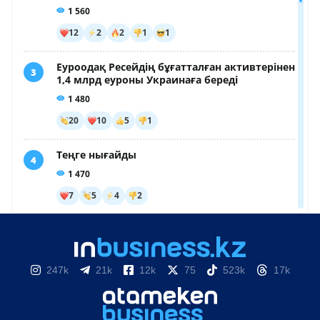
247k
21k
12k
75
523k
17k