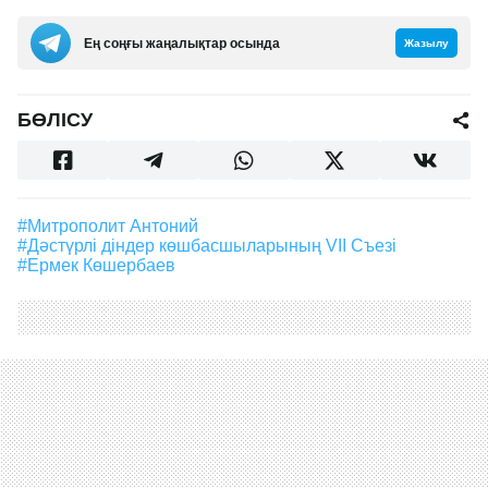
Ең соңғы жаңалықтар осында
Жазылу
БӨЛІСУ
#Митрополит Антоний
#дәстүрлі діндер көшбасшыларының VII Съезі
#Ермек Көшербаев