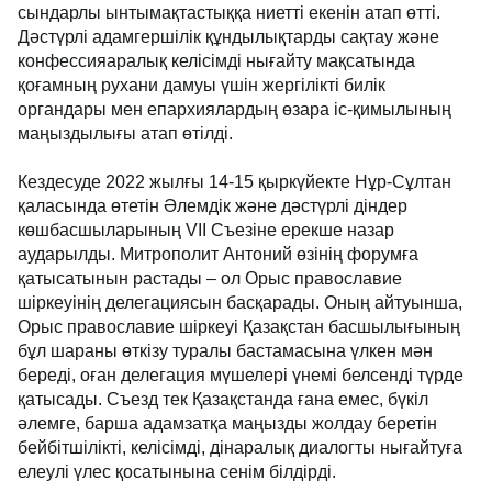
сындарлы ынтымақтастыққа ниетті екенін атап өтті.
Дәстүрлі адамгершілік құндылықтарды сақтау және
конфессияаралық келісімді нығайту мақсатында
қоғамның рухани дамуы үшін жергілікті билік
органдары мен епархиялардың өзара іс-қимылының
маңыздылығы атап өтілді.
Кездесуде 2022 жылғы 14-15 қыркүйекте Нұр-Сұлтан
қаласында өтетін Әлемдік және дәстүрлі діндер
көшбасшыларының VII Съезіне ерекше назар
аударылды. Митрополит Антоний өзінің форумға
қатысатынын растады – ол Орыс православие
шіркеуінің делегациясын басқарады. Оның айтуынша,
Орыс православие шіркеуі Қазақстан басшылығының
бұл шараны өткізу туралы бастамасына үлкен мән
береді, оған делегация мүшелері үнемі белсенді түрде
қатысады. Съезд тек Қазақстанда ғана емес, бүкіл
әлемге, барша адамзатқа маңызды жолдау беретін
бейбітшілікті, келісімді, дінаралық диалогты нығайтуға
елеулі үлес қосатынына сенім білдірді.