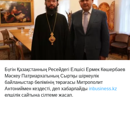
Бүгін Қазақстанның Ресейдегі Елшісі Ермек Көшербаев
Мәскеу Патриархатының Сыртқы шіркеулік
байланыстар бөлімінің төрағасы Митрополит
Антониймен кездесті, деп хабарлайды
inbusiness.kz
елшілік сайтына сілтеме жасап.