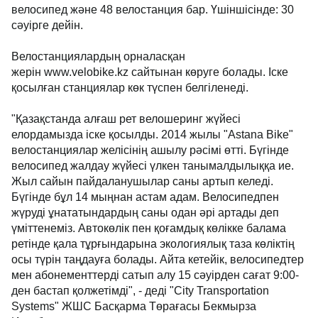
велосипед және 48 велостанция бар. Үшіншісінде: 30
сәуірге дейін.
Велостанциялардың орналасқан
жерін www.velobike.kz сайтынан көруге болады. Іске
қосылған станциялар көк түспен белгіленеді.
"Қазақстанда алғаш рет велошеринг жүйесі
елордамызда іске қосылды. 2014 жылы "Astana Bike"
велостанциялар желісінің ашылу рәсімі өтті. Бүгінде
велосипед жалдау жүйесі үлкен танымалдылыққа ие.
Жыл сайын пайдаланушылар саны артып келеді.
Бүгінде бұл 14 мыңнан астам адам. Велосипедпен
жүруді ұнататындардың саны одан әрі артады деп
үміттенеміз. Автокөлік пен қоғамдық көлікке балама
ретінде қала тұрғындарына экологиялық таза көліктің
осы түрін таңдауға болады. Айта кетейік, велосипедтер
мен абонементтерді сатып алу 15 сәуірден сағат 9:00-
ден бастап қолжетімді", - деді "City Transportation
Systems" ЖШС Басқарма Төрағасы Бекмырза