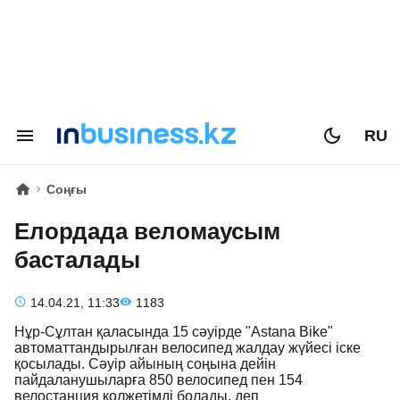
RU
Соңғы
Елордада веломаусым
басталады
14.04.21, 11:33
1183
Нұр-Сұлтан қаласында 15 сәуірде "Astana Bike"
автоматтандырылған велосипед жалдау жүйесі іске
қосылады. Сәуір айының соңына дейін
пайдаланушыларға 850 велосипед пен 154
велостанция қолжетімді болады, деп