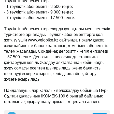
Тәуліктік абонементтер:
- 1 тәуліктік абонемент - 3 500 теңге;
- 3 тәуліктік абонемент - 9 000 теңге;
- 7 тәуліктік абонемент - 17 500 теңге.
Тәуліктік абонементтер елорда қонақтары мен шетелдік
туристерге арналады. Тәуліктік абонементтерге қол
жеткізу үшін www.velobike.kz сайтында тіркелу қажет,
жеке кабинетте банктік картаның көмегімен абоненттік
төлем жасалады. Сондай-ақ депозиттік кепіл енгізіледі
– 37 500 теңге. Депозит — велосипедті станцияға
қайтарудың кепілі. Жалдау аяқталғаннан кейін нақты
жүру сомасы есептен шығарылады және балансты
шегеруді ескере отырып, кепілді онлайн-қайтару
жүзеге асырылады.
Пайдаланушылар қалалық веложалдау бойынша Нұр-
Сұлтан қаласының iKOMEK-109 бірыңғай байланыс
орталығы қоңырау шалу арқылы кеңес ала алады.