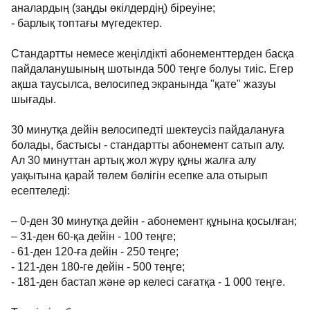
аналардың (заңды өкілдердің) біреуіне;
- барлық топтағы мүгедектер.
Стандартты немесе жеңілдікті абонементтерден басқа
пайдаланушының шотында 500 теңге болуы тиіс. Егер
ақша таусылса, велосипед экранында "қате" жазуы
шығады.
30 минутқа дейін велосипедті шектеусіз пайдалануға
болады, бастысы - стандартты абонемент сатып алу.
Ал 30 минуттан артық жол жүру құны жалға алу
уақытына қарай төлем бөлігін есепке ала отырып
есептеледі:
– 0-ден 30 минутқа дейін - абонемент құнына қосылған;
– 31-ден 60-қа дейін - 100 теңге;
- 61-ден 120-ға дейін - 250 теңге;
- 121-ден 180-ге дейін - 500 теңге;
- 181-ден бастап және әр келесі сағатқа - 1 000 теңге.