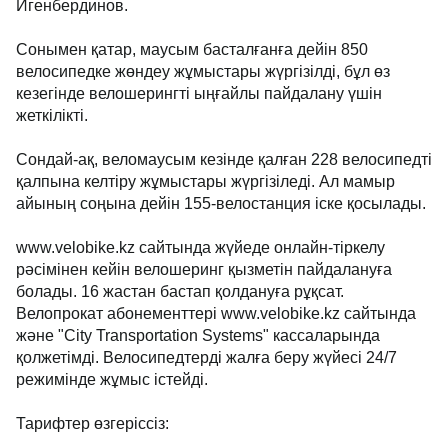
Игенбердинов.
Сонымен қатар, маусым басталғанға дейін 850
велосипедке жөндеу жұмыстары жүргізілді, бұл өз
кезегінде велошерингті ыңғайлы пайдалану үшін
жеткілікті.
Сондай-ақ, веломаусым кезінде қалған 228 велосипедті
қалпына келтіру жұмыстары жүргізіледі. Ал мамыр
айының соңына дейін 155-велостанция іске қосылады.
www.velobike.kz сайтында жүйеде онлайн-тіркелу
рәсімінен кейін велошеринг қызметін пайдалануға
болады. 16 жастан бастап қолдануға рұқсат.
Велопрокат абонементтері www.velobike.kz сайтында
және "City Transportation Systems" кассаларында
қолжетімді. Велосипедтерді жалға беру жүйесі 24/7
режимінде жұмыс істейді.
Тарифтер өзгеріссіз: