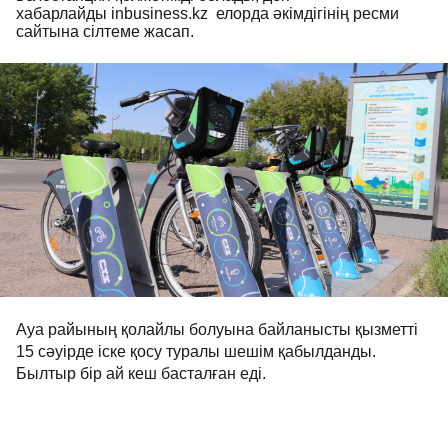
хабарлайды inbusiness.kz елорда әкімдігінің ресми
сайтына сілтеме жасап.
Ауа райының қолайлы болуына байланысты қызметті
15 сәуірде іске қосу туралы шешім қабылданды.
Былтыр бір ай кеш басталған еді.