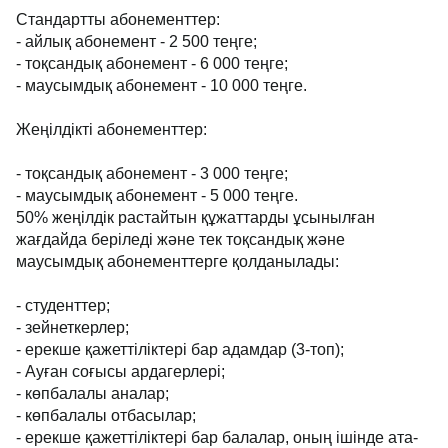
Стандартты абонементтер:
- айлық абонемент - 2 500 теңге;
- тоқсандық абонемент - 6 000 теңге;
- маусымдық абонемент - 10 000 теңге.
Жеңілдікті абонементтер:
- тоқсандық абонемент - 3 000 теңге;
- маусымдық абонемент - 5 000 теңге.
50% жеңілдік растайтын құжаттарды ұсынылған
жағдайда беріледі және тек тоқсандық және
маусымдық абонементтерге қолданылады:
- студенттер;
- зейнеткерлер;
- ерекше қажеттіліктері бар адамдар (3-топ);
- Ауған соғысы ардагерлері;
- көпбалалы аналар;
- көпбалалы отбасылар;
- ерекше қажеттіліктері бар балалар, оның ішінде ата-