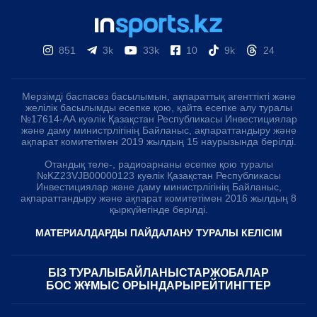
851
3k
33k
10
9k
24
Мерзімді баспасөз басылымын, ақпараттық агенттікті және
желілік басылымды есепке қою, қайта есепке алу туралы
№17614-АА куәлік Қазақстан Республикасы Инвестициялар
және даму министрлігінің Байланыс, ақпараттандыру және
ақпарат комитетімен 2019 жылдың 15 наурызында берілді.
Отандық теле-, радиоарнаны есепке қою туралы
№KZ23VJB00000123 куәлік Қазақстан Республикасы
Инвестициялар және даму министрлігінің Байланыс,
ақпараттандыру және ақпарат комитетімен 2016 жылдың 8
қыркүйегінде берілді.
МАТЕРИАЛДАРДЫ ПАЙДАЛАНУ ТУРАЛЫ КЕЛІСІМ
БІЗ ТУРАЛЫ
БАЙЛАНЫСТАР
ЖОБАЛАР
БОС ЖҰМЫС ОРЫНДАРЫ
РЕЙТИНГТЕР