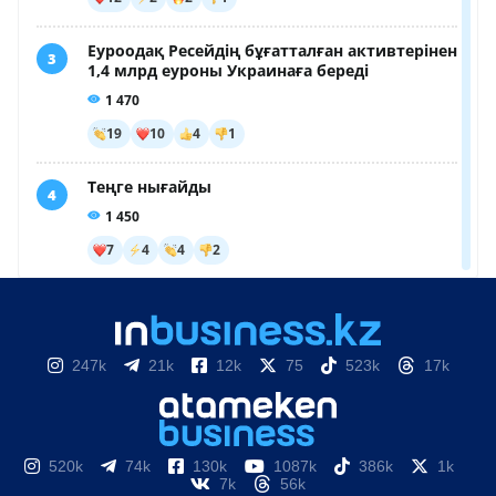
247k
21k
12k
75
523k
17k
520k
74k
130k
1087k
386k
1k
7k
56k