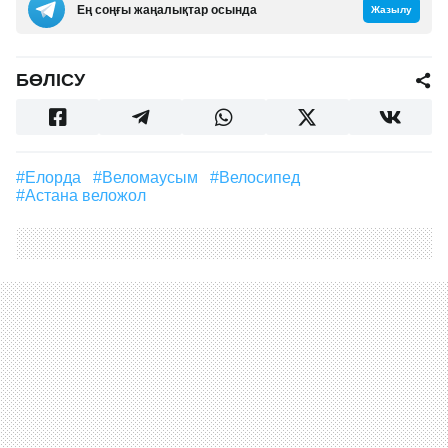
Ең соңғы жаңалықтар осында
Жазылу
БӨЛІСУ
#Елорда
#веломаусым
#велосипед
#астана веложол