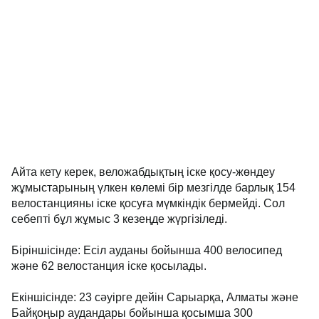
Айта кету керек, веложабдықтың іске қосу-жөндеу
жұмыстарының үлкен көлемі бір мезгілде барлық 154
велостанцияны іске қосуға мүмкіндік бермейді. Сол
себепті бұл жұмыс 3 кезеңде жүргізіледі.
Біріншісінде: Есіл ауданы бойынша 400 велосипед
және 62 велостанция іске қосылады.
Екіншісінде: 23 сәуірге дейін Сарыарқа, Алматы және
Байқоңыр аудандары бойынша қосымша 300