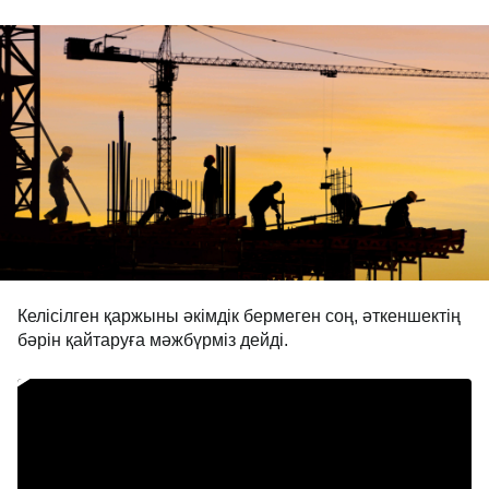
Келісілген қаржыны әкімдік бермеген соң, әткеншектің
бәрін қайтаруға мәжбүрміз дейді.