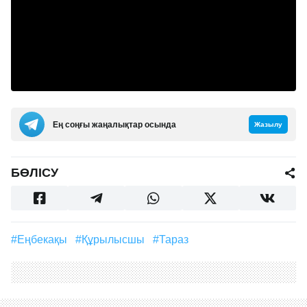
Ең соңғы жаңалықтар осында
Жазылу
БӨЛІСУ
#еңбекақы
#құрылысшы
#Тараз