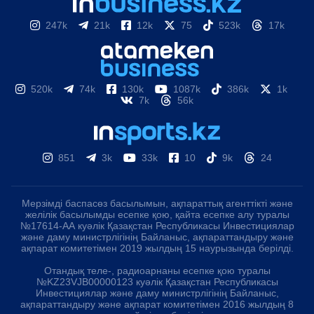
247k
21k
12k
75
523k
17k
520k
74k
130k
1087k
386k
1k
7k
56k
851
3k
33k
10
9k
24
Мерзімді баспасөз басылымын, ақпараттық агенттікті және
желілік басылымды есепке қою, қайта есепке алу туралы
№17614-АА куәлік Қазақстан Республикасы Инвестициялар
және даму министрлігінің Байланыс, ақпараттандыру және
ақпарат комитетімен 2019 жылдың 15 наурызында берілді.
Отандық теле-, радиоарнаны есепке қою туралы
№KZ23VJB00000123 куәлік Қазақстан Республикасы
Инвестициялар және даму министрлігінің Байланыс,
ақпараттандыру және ақпарат комитетімен 2016 жылдың 8