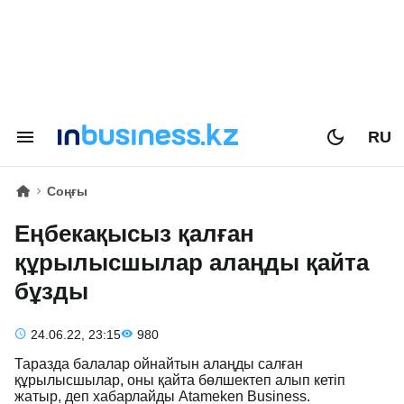
RU
Соңғы
Еңбекақысыз қалған
құрылысшылар алаңды қайта
бұзды
24.06.22, 23:15
980
Таразда балалар ойнайтын алаңды салған
құрылысшылар, оны қайта бөлшектеп алып кетіп
жатыр, деп хабарлайды Atameken Business.