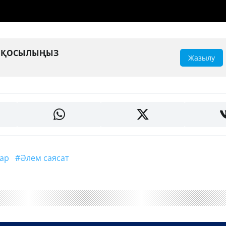
А ҚОСЫЛЫҢЫЗ
Жазылу
лар
#әлем саясат