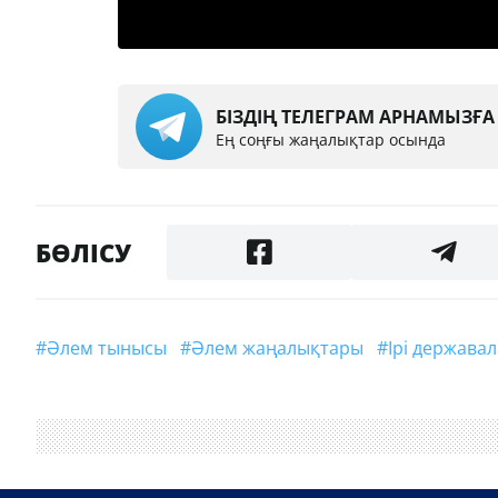
БІЗДІҢ ТЕЛЕГРАМ АРНАМЫЗҒ
Ең соңғы жаңалықтар осында
БӨЛІСУ
#Әлем тынысы
#Әлем жаңалықтары
#ірі держава