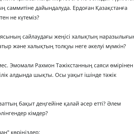
ң саммитіне дайындалуда. Ердоған Қазақстанға
ен не күтеміз?
иясының сайлаудағы жеңісі халықтың наразылығы
атыр және халықтың толқуы неге әкелуі мүмкін?
мес. Эмомали Рахмон Тәжікстанның саяси өмірінен
шілік алдында шықты. Осы уақыт ішінде тәжік
аттың бақыт деңгейіне қалай әсер етті? Әлем
өлінгендер кімдер?
ан" көріңіздер: