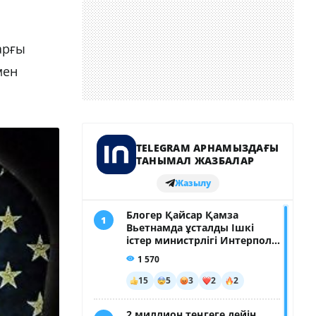
арғы
мен