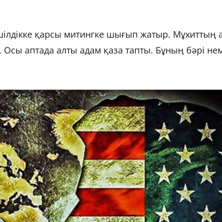
ілдікке қарсы митингке шығып жатыр. Мұхиттың 
. Осы аптада алты адам қаза тапты. Бұның бәрі не