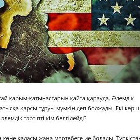
ытай қарым-қатынастарын қайта қарауда. Әлемдік
Батысқа қарсы тұруы мүмкін деп болжады. Екі көрш
әлемдік тәртіпті кім белгілейді?
ң көне қаласы жаңа мәртебеге ие болады. Түркіста