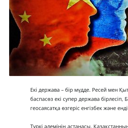
Екі держава – бір мүдде. Ресей мен Қ
баспасөз екі супер держава бірлесіп, 
геосаясатқа өзгеріс енгізбек және енді 
Түркі әлемінің астанасы. Қазақстанны