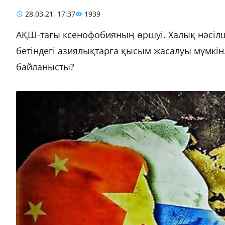
28.03.21, 17:37
1939
АҚШ-тағы ксенофобияның өршуі. Халық нәсілш
бетіндегі азиялықтарға қысым жасалуы мүмкін
байланысты?