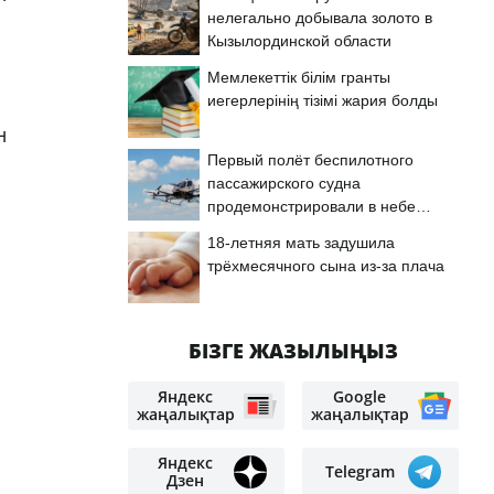
нелегально добывала золото в
Кызылординской области
Мемлекеттік білім гранты
иегерлерінің тізімі жария болды
н
Первый полёт беспилотного
пассажирского судна
продемонстрировали в небе
Астаны
18-летняя мать задушила
трёхмесячного сына из-за плача
БІЗГЕ ЖАЗЫЛЫҢЫЗ
Яндекс
Google
жаңалықтар
жаңалықтар
Яндекс
Telegram
Дзен