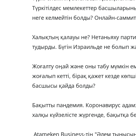
Түркітілдес мемлекеттер басшыларыны
неге келмейтін болды? Онлайн-саммитт
Халықтың қалауы не? Нетаньяху парт
тудырды. Бүгін Израильде не болып ж
Жоғалту оңай және оны табу мүмкін е
жоғалып кетті, бірақ қажет кезде көп
басшысы қайда болды?
Бақытты пандемия. Коронавирус адамз
халқы күйзелісте жүргенде, бақытқа б
Atameken Business-тің "Әлем тынысын