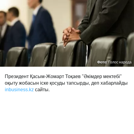
Фото:
Голос народа
Президент Қасым-Жомарт Тоқаев "Әкімдер мектебі"
оқыту жобасын іске қосуды тапсырды, деп хабарлайды
inbusiness.kz
сайты.