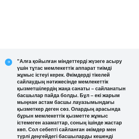
"Алға қойылған міндеттерді жүзеге асыру
үшін тұтас мемлекеттік аппарат тиімді
жұмыс істеуі керек. Әкімдерді тікелей
сайлаудың нәтижесінде мемлекеттік
қызметшілердің жаңа санаты – сайланатын
басшылар пайда болды. Бұл – екі жарым
мыңнан астам басшы лауазымындағы
қызметкер деген сөз. Олардың арасында
бұрын мемлекеттік қызметте жұмыс
істемеген азаматтар, соның ішінде жастар
көп. Сол себепті сайланған әкімдер мен
түрлі деңгейдегі басшыларды кешенді