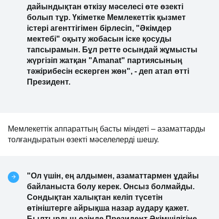
дайындықтан өткізу мәселесі өте өзекті
болып тұр. Үкіметке Мемлекеттік қызмет
істері агенттігімен бірлесіп, "Әкімдер
мектебі" оқыту жобасын іске қосуды
тапсырамын. Бұл ретте осындай жұмысты
жүргізіп жатқан "Аmanat" партиясының
тәжірибесін ескерген жөн", - деп атап өтті
Президент.
Мемлекеттік аппараттың басты міндеті – азаматтарды
толғандыратын өзекті мәселелерді шешу.
"Ол үшін, ең алдымен, азаматтармен ұдайы
байланыста болу керек. Онсыз болмайды.
Сондықтан халықтан келіп түсетін
өтініштерге айрықша назар аудару қажет.
Былтырдың өзінде Президент Әкімшілігіне