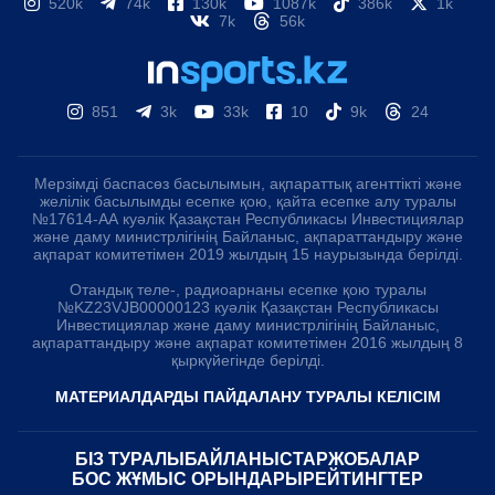
520k
74k
130k
1087k
386k
1k
7k
56k
851
3k
33k
10
9k
24
Мерзімді баспасөз басылымын, ақпараттық агенттікті және
желілік басылымды есепке қою, қайта есепке алу туралы
№17614-АА куәлік Қазақстан Республикасы Инвестициялар
және даму министрлігінің Байланыс, ақпараттандыру және
ақпарат комитетімен 2019 жылдың 15 наурызында берілді.
Отандық теле-, радиоарнаны есепке қою туралы
№KZ23VJB00000123 куәлік Қазақстан Республикасы
Инвестициялар және даму министрлігінің Байланыс,
ақпараттандыру және ақпарат комитетімен 2016 жылдың 8
қыркүйегінде берілді.
МАТЕРИАЛДАРДЫ ПАЙДАЛАНУ ТУРАЛЫ КЕЛІСІМ
БІЗ ТУРАЛЫ
БАЙЛАНЫСТАР
ЖОБАЛАР
БОС ЖҰМЫС ОРЫНДАРЫ
РЕЙТИНГТЕР