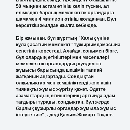
50 мыңнан астам өтініш келіп түскен, ал
еліміздегі барлық мемлекеттік органдарға
шамамен 4 миллион өтініш жолданған. Бұл
көрсеткіш жылдан жылға көбеюде.
Бір жағынан, бұл жұрттың "Халық үніне
құлақ асатын мемлекет" тұжырымдамасына
сенетінін көрсетеді. Алайда, сонымен бірге,
бұл олардың өтініштері мен мәселелері
мемлекеттік органдардың күнделікті
жұмысы барысында шешімін таппай
жатқанын аңғартады. Сондықтан
олқылықтар мен кемшіліктерді жою үшін
тиянақты жұмыс жүргізу қажет. Әдетте
азаматтардың өтініштерінің артында адам
тағдыры тұрады, сондықтан, бұл жерде
барлық құзырлы органдар жұмыла жұмыс
істеуге тиіс", - деді Қасым-Жомарт Тоқаев.