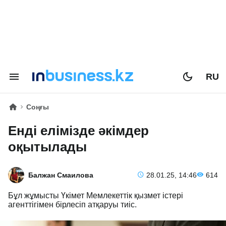
RU
Соңғы
Енді елімізде әкімдер
оқытылады
Балжан Смаилова
28.01.25, 14:46
614
Бұл жұмысты Үкімет Мемлекеттік қызмет істері
агенттігімен бірлесіп атқаруы тиіс.