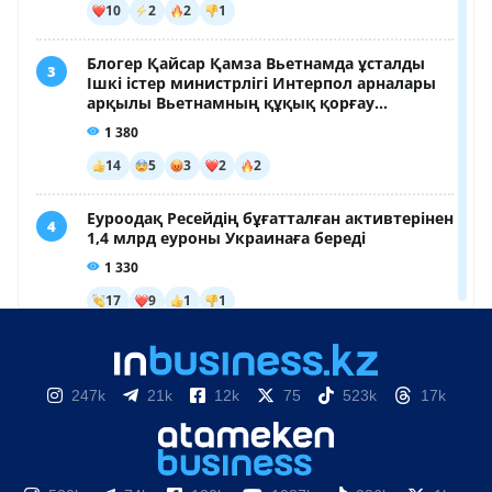
247k
21k
12k
75
523k
17k