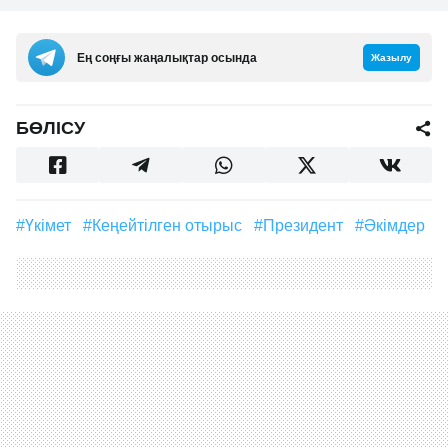
Ең соңғы жаңалықтар осында
Жазылу
БӨЛІСУ
#үкімет
#кеңейтілген отырыс
#Президент
#Әкімдер