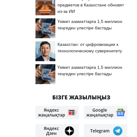
предметов в Казахстане обновят
из-за ИИ
Үкімет азаматтарға 1,5 миллион
теңгеден үлестіре бастады
Казахстан: от цифровизации к
технологическому суверенитету
Үкімет азаматтарға 1,5 миллион
теңгеден үлестіре бастады
БІЗГЕ ЖАЗЫЛЫҢЫЗ
Яндекс
Google
жаңалықтар
жаңалықтар
Яндекс
Telegram
Дзен