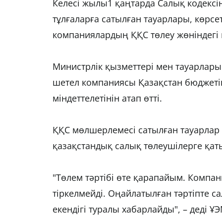
Келесі жылы1 қаңтарда Салық кодексі
тұлғаларға сатылған тауарлары, көрсе
компаниялардың ҚҚС төлеу жөніндегі 
Министрлік қызметтері мен тауарлар
шетел компаниясы Қазақстан бюджеті
міндеттелетінін атап өтті.
ҚҚС мөлшерлемесі сатылған тауарлар
қазақстандық салық төлеушілерге қат
"Төлем тәртібі өте қарапайым. Компа
тіркелмейді. Оңайлатылған тәртіпте с
екендігі туралы хабарлайды", – деді Ұ