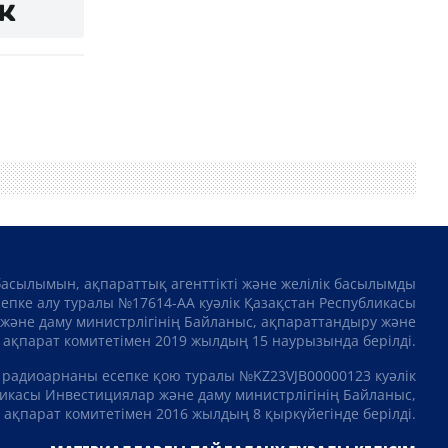
басылымын, ақпараттық агенттікті және желілік басылымды
сепке алу туралы №17614-АА куәлік Қазақстан Республикасы
және даму министрлігінің Байланыс, ақпараттандыру және
ақпарат комитетімен 2019 жылдың 15 наурызында берілді.
 радиоарнаны есепке қою туралы №KZ23VJB00000123 куәлік
икасы Инвестициялар және даму министрлігінің Байланыс,
ақпарат комитетімен 2016 жылдың 8 қыркүйегінде берілді.