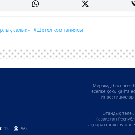
цифрлық салық»
#шетел компаниясы
Мерзімді баспасөз 
есепке қою, қайта е
Инвестициялар 
Отандық теле-,
Қазақстан Республ
ақпараттандыру және 
7k
56k