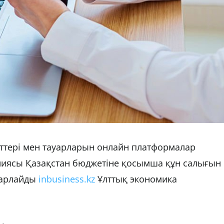
еттері мен тауарларын онлайн платформалар
иясы Қазақстан бюджетіне қосымша құн салығын
барлайды
inbusiness.kz
Ұлттық экономика