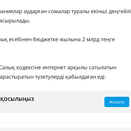
паниялар аударған сомалар туралы екінші деңгейлі
е асырылады.
ық есебінен бюджетке жылына 2 млрд теңге
 Салық кодексіне интернет арқылы сатылатын
қарастыратын түзетулерді қабылдаған еді.
А ҚОСЫЛЫҢЫЗ
Жазылу