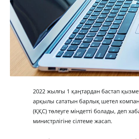
2022 жылғы 1 қаңтардан бастап қызм
арқылы сататын барлық шетел компан
(ҚҚС) төлеуге міндетті болады, деп ха
министрлігіне сілтеме жасап.