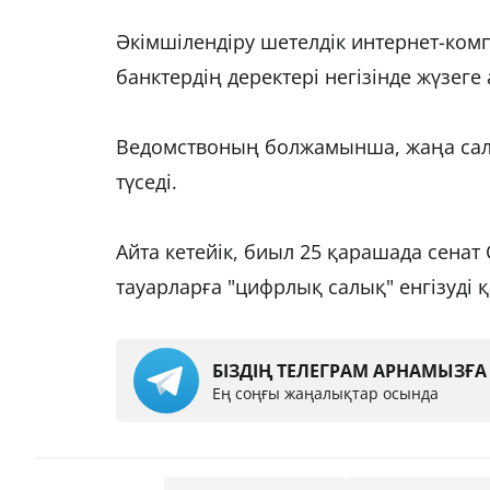
Әкімшілендіру шетелдік интернет-ком
банктердің деректері негізінде жүзег
Ведомствоның болжамынша, жаңа сал
түседі.
Айта кетейік, биыл 25 қарашада сенат
тауарларға "цифрлық салық" енгізуді 
БІЗДІҢ ТЕЛЕГРАМ АРНАМЫЗҒ
Ең соңғы жаңалықтар осында