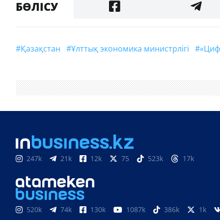
БӨЛІСУ
#Қазақстан
#ұлттық экономика министрлігі
#«
247k
21k
12k
75
523k
17k
520k
74k
130k
1087k
386k
1k