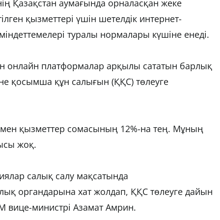
нің Қазақстан аумағында орналасқан жеке
тілген қызметтері үшін шетелдік интернет-
міндеттемелері туралы нормалары күшіне енеді.
ын онлайн платформалар арқылы сататын барлық
не қосымша құн салығын (ҚҚС) төлеуге
 мен қызметтер сомасының 12%-на тең. Мұның
ысы жоқ.
ниялар салық салу мақсатында
алық органдарына хат жолдап, ҚҚС төлеуге дайын
ЭМ вице-министрі Азамат Амрин.