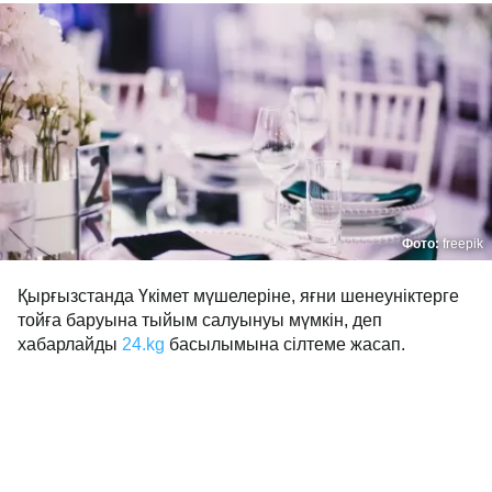
Фото:
freepik
Қырғызстанда Үкімет мүшелеріне, яғни шенеуніктерге
тойға баруына тыйым салуынуы мүмкін, деп
хабарлайды
24.kg
басылымына сілтеме жасап.