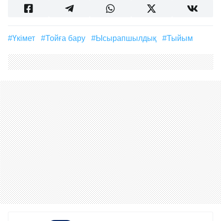
#үкімет
#тойға бару
#ысырапшылдық
#тыйым