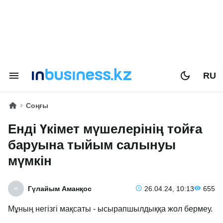
RU
Соңғы
Енді Үкімет мүшелерінің тойға
баруына тыйым салынуы
мүмкін
Гүлайым Аманқос
26.04.24, 10:13
655
Мұның негізгі мақсаты - ысырапшылдыққа жол бермеу.