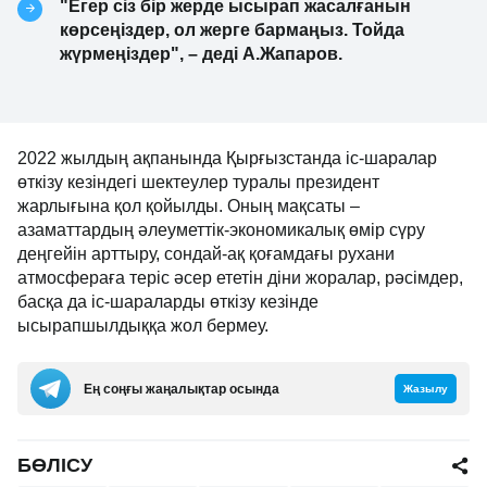
"Егер сіз бір жерде ысырап жасалғанын
көрсеңіздер, ол жерге бармаңыз. Тойда
жүрмеңіздер", – деді А.Жапаров.
2022 жылдың ақпанында Қырғызстанда іс-шаралар
өткізу кезіндегі шектеулер туралы президент
жарлығына қол қойылды. Оның мақсаты –
азаматтардың әлеуметтік-экономикалық өмір сүру
деңгейін арттыру, сондай-ақ қоғамдағы рухани
атмосфераға теріс әсер ететін діни жоралар, рәсімдер,
басқа да іс-шараларды өткізу кезінде
ысырапшылдыққа жол бермеу.
Ең соңғы жаңалықтар осында
Жазылу
БӨЛІСУ