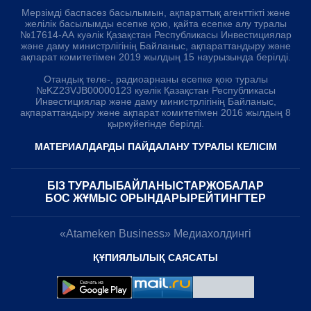
Мерзімді баспасөз басылымын, ақпараттық агенттікті және
желілік басылымды есепке қою, қайта есепке алу туралы
№17614-АА куәлік Қазақстан Республикасы Инвестициялар
және даму министрлігінің Байланыс, ақпараттандыру және
ақпарат комитетімен 2019 жылдың 15 наурызында берілді.
Отандық теле-, радиоарнаны есепке қою туралы
№KZ23VJB00000123 куәлік Қазақстан Республикасы
Инвестициялар және даму министрлігінің Байланыс,
ақпараттандыру және ақпарат комитетімен 2016 жылдың 8
қыркүйегінде берілді.
МАТЕРИАЛДАРДЫ ПАЙДАЛАНУ ТУРАЛЫ КЕЛІСІМ
БІЗ ТУРАЛЫ
БАЙЛАНЫСТАР
ЖОБАЛАР
БОС ЖҰМЫС ОРЫНДАРЫ
РЕЙТИНГТЕР
«Atameken Business» Медиахолдингі
ҚҰПИЯЛЫЛЫҚ САЯСАТЫ