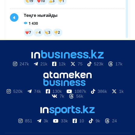
247k
21k
12k
75
523k
17k
520k
74k
130k
1087k
386k
1k
7k
56k
851
3k
33k
10
9k
24