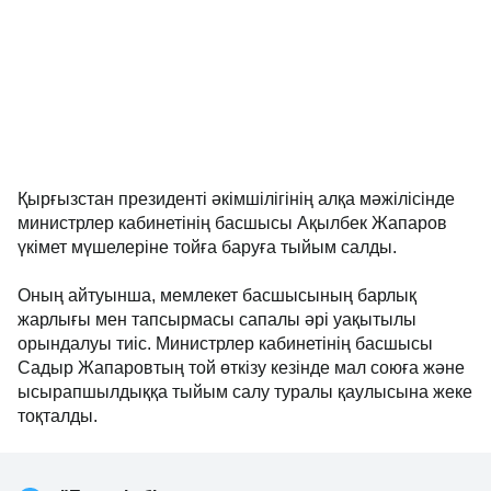
Қырғызстан президенті әкімшілігінің алқа мәжілісінде
министрлер кабинетінің басшысы Ақылбек Жапаров
үкімет мүшелеріне тойға баруға тыйым салды.
Оның айтуынша, мемлекет басшысының барлық
жарлығы мен тапсырмасы сапалы әрі уақытылы
орындалуы тиіс. Министрлер кабинетінің басшысы
Садыр Жапаровтың той өткізу кезінде мал союға және
ысырапшылдыққа тыйым салу туралы қаулысына жеке
тоқталды.