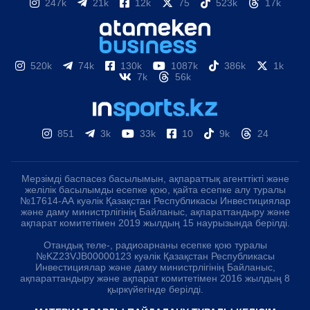
247k
21k
12k
75
523k
17k
520k
74k
130k
1087k
386k
1k
7k
56k
851
3k
33k
10
9k
24
Мерзімді баспасөз басылымын, ақпараттық агенттікті және
желілік басылымды есепке қою, қайта есепке алу туралы
№17614-АА куәлік Қазақстан Республикасы Инвестициялар
және даму министрлігінің Байланыс, ақпараттандыру және
ақпарат комитетімен 2019 жылдың 15 наурызында берілді.
Отандық теле-, радиоарнаны есепке қою туралы
№KZ23VJB00000123 куәлік Қазақстан Республикасы
Инвестициялар және даму министрлігінің Байланыс,
ақпараттандыру және ақпарат комитетімен 2016 жылдың 8
қыркүйегінде берілді.