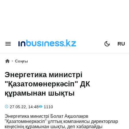
RU
Соңғы
Энергетика министрі
"Қазатомөнеркәсіп" ДК
құрамынан шықты
27.05.22, 14:48
1110
Энергетика министрі Болат Ақшолақов
"Қазатомөнеркәсіп" ұлттық компаниясы директорлар
кеңесінің құрамынан шықты, деп хабарлайды