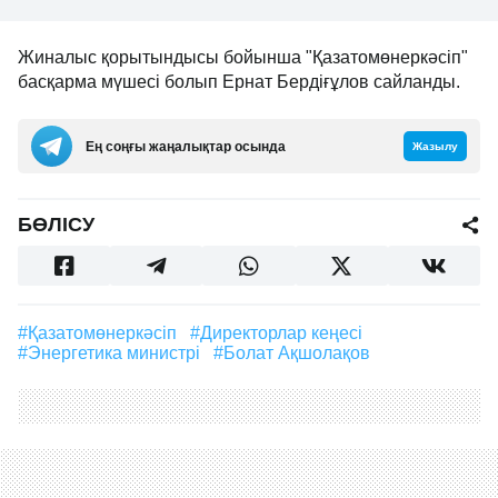
Жиналыс қорытындысы бойынша "Қазатомөнеркәсіп"
басқарма мүшесі болып Ернат Бердіғұлов сайланды.
Ең соңғы жаңалықтар осында
Жазылу
БӨЛІСУ
#Қазатомөнеркәсіп
#директорлар кеңесі
#энергетика министрі
#Болат Ақшолақов