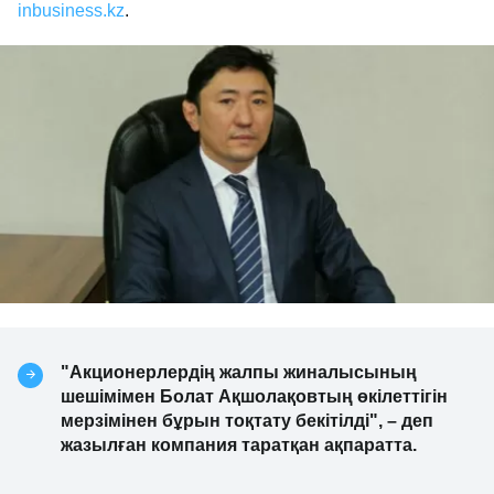
inbusiness.kz
.
"Акционерлердің жалпы жиналысының
шешімімен Болат Ақшолақовтың өкілеттігін
мерзімінен бұрын тоқтату бекітілді", – деп
жазылған компания таратқан ақпаратта.