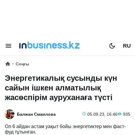
RU
Соңғы
Энергетикалық сусынды күн
сайын ішкен алматылық
жасөспірім ауруханаға түсті
Балжан Смаилова
05.09.23, 16:46
935
Ол 6 айдан астам уақыт бойы энергетиктер мен фаст-
фуд тұтынған.