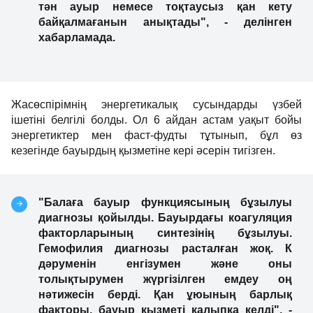
тән ауыр немесе тоқтаусыз қан кету
байқалмағанын анықтады", - делінген
хабарламада.
Жасөспірімнің энергетикалық сусындарды үзбей
ішетіні белгілі болды. Ол 6 айдан астам уақыт бойы
энергетиктер мен фаст-фудты тұтынып, бұл өз
кезегінде бауырдың қызметіне кері әсерін тигізген.
"Балаға бауыр функциясының бұзылуы
диагнозы қойылды. Бауырдағы коагуляция
факторларының синтезінің бұзылуы.
Гемофилия диагнозы расталған жоқ. К
дәруменін енгізумен және оны
толықтырумен жүргізілген емдеу оң
нәтижесін берді. Қан ұюының барлық
факторы, бауыр қызметі қалыпқа келді", -