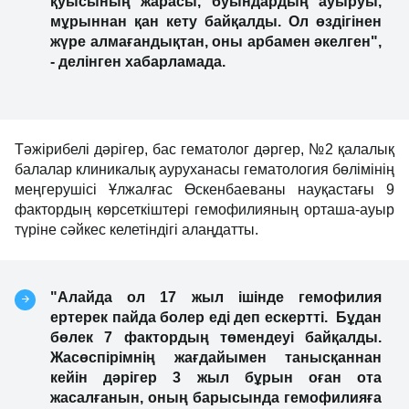
қуысының жарасы, буындардың ауыруы,
мұрыннан қан кету байқалды. Ол өздігінен
жүре алмағандықтан, оны арбамен әкелген",
- делінген хабарламада.
Тәжірибелі дәрігер, бас гематолог дәргер, №2 қалалық
балалар клиникалық ауруханасы гематология бөлімінің
меңгерушісі Ұлжалғас Өскенбаеваны науқастағы 9
фактордың көрсеткіштері гемофилияның орташа-ауыр
түріне сәйкес келетіндігі алаңдатты.
"Алайда ол 17 жыл ішінде гемофилия
ертерек пайда болер еді деп ескертті. Бұдан
бөлек 7 фактордың төмендеуі байқалды.
Жасөспірімнің жағдайымен танысқаннан
кейін дәрігер 3 жыл бұрын оған ота
жасалғанын, оның барысында гемофилияға