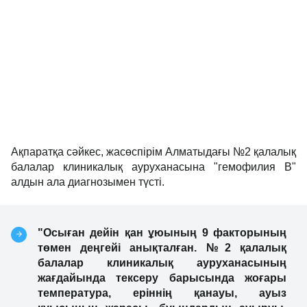
Ақпаратқа сәйкес, жасөспірім Алматыдағы №2 қалалық
балалар клиникалық ауруханасына "гемофилия В"
алдын ала диагнозымен түсті.
"Осыған дейін қан ұюының 9 факторының
төмен деңгейі анықталған. №2 қалалық
балалар клиникалық ауруханасының
жағдайында тексеру барысында жоғары
температура, еріннің қанауы, ауыз