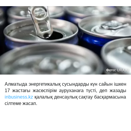
Фото:
URA.ru
Алматыда энергетикалық сусындарды күн сайын ішкен
17 жастағы жасөспірім ауруханаға түсті, деп жазады
inbusiness.kz
қалалық денсаулық сақтау басқармасына
сілтеме жасап.