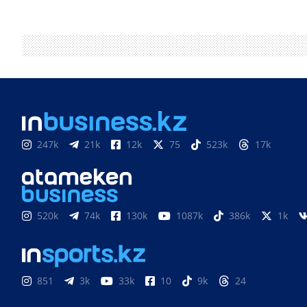
247k
21k
12k
75
523k
17k
520k
74k
130k
1087k
386k
1k
851
3k
33k
10
9k
24