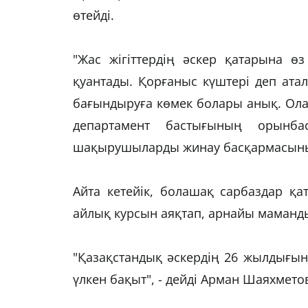
өтейді.
"Жас жігіттердің әскер қатарына ө
қуантады. Қорғаныс күштері деп ата
бағындыруға көмек болары анық. Олар
департамент бастығының орынба
шақырушыларды жинау басқармасыны
Айта кетейік, болашақ сарбаздар қ
айлық курсын аяқтап, арнайы маманды
"Қазақстандық әскердің 26 жылдығы
үлкен бақыт", - дейді Арман Шаяхмето