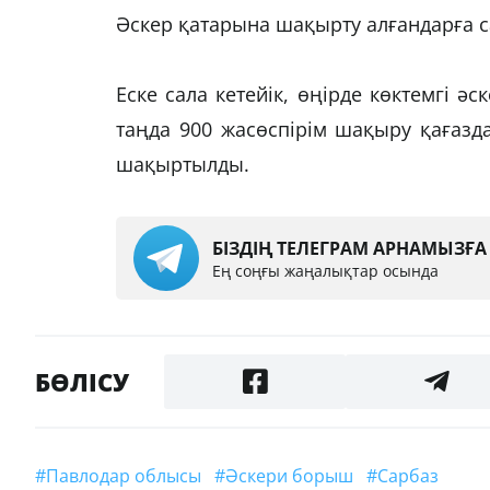
Әскер қатарына шақырту алғандарға с
Еске сала кетейік, өңірде көктемгі ә
таңда 900 жасөспірім шақыру қағазда
шақыртылды.
БІЗДІҢ ТЕЛЕГРАМ АРНАМЫЗҒ
Ең соңғы жаңалықтар осында
БӨЛІСУ
#Павлодар облысы
#әскери борыш
#сарбаз