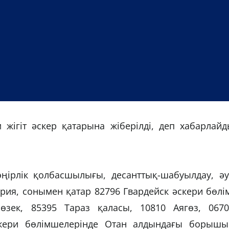
жігіт әскер қатарына жіберілді, деп хабарлайд
өңірлік қолбасшылығы, десанттық-шабуылдау, әу
ерия, сонымен қатар 82796 Гвардейск әскери бөлі
зек, 85395 Тараз қаласы, 10810 Аягөз, 0670
скери бөлімшелерінде Отан алдындағы борышы