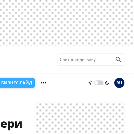
БИЗНЕС-ГАЙД
RU
кери