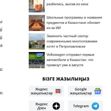
разбились, выпав из окна
Школьные программы и названия
ы
предметов в Казахстане обновят
из-за ИИ
і
Заменить частный сектор
ді
современными многоэтажками
а
хотят в Петропавловске
Volkswagen отправил первые
автомобили в Казахстан: что
привезут уже в августе
ш
БІЗГЕ ЖАЗЫЛЫҢЫЗ
Яндекс
Google
н
жаңалықтар
жаңалықтар
Яндекс
Telegram
Дзен