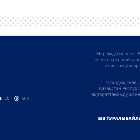
Мерзімді баспасөз 
есепке қою, қайта е
Инвестициялар 
Отандық теле-,
Қазақстан Республ
ақпараттандыру және 
7k
56k
БІЗ ТУРАЛЫ
БАЙЛ