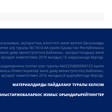
басылымын, ақпараттық агенттікті және желілік басылымды
сепке алу туралы №17614-АА куәлік Қазақстан Республикасы
және даму министрлігінің Байланыс, ақпараттандыру және
ақпарат комитетімен 2019 жылдың 15 наурызында берілді.
 радиоарнаны есепке қою туралы №KZ23VJB00000123 куәлік
икасы Инвестициялар және даму министрлігінің Байланыс,
ақпарат комитетімен 2016 жылдың 8 қыркүйегінде берілді.
МАТЕРИАЛДАРДЫ ПАЙДАЛАНУ ТУРАЛЫ КЕЛІСІМ
АНЫСТАР
ЖОБАЛАР
БОС ЖҰМЫС ОРЫНДАРЫ
РЕЙТИНГТЕР