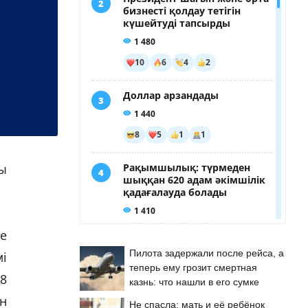
ы
е
Пилота задержали после рейса, а
мі
теперь ему грозит смертная
8
казнь: что нашли в его сумке
н
Не спасла: мать и её ребёнок