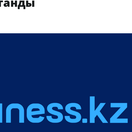
танды