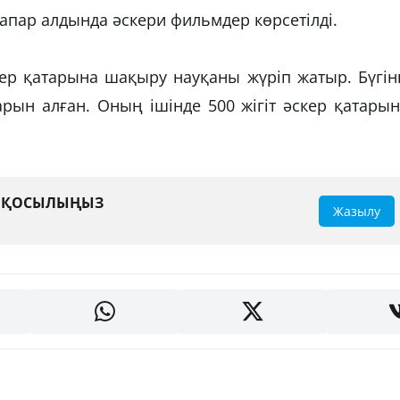
апар алдында әскери фильмдер көрсетілді.
скер қатарына шақыру науқаны жүріп жатыр. Бүгін
рын алған. Оның ішінде 500 жігіт әскер қатары
А ҚОСЫЛЫҢЫЗ
Жазылу