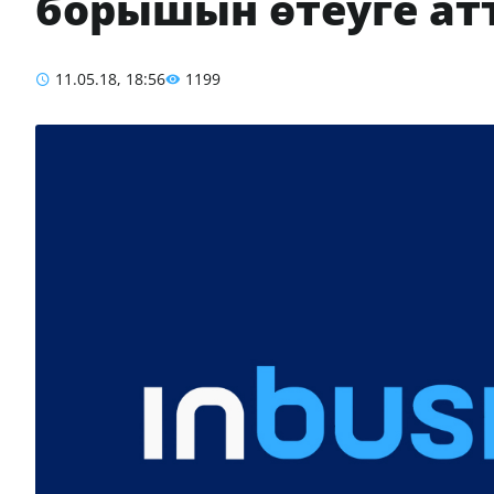
борышын өтеуге ат
11.05.18, 18:56
1199