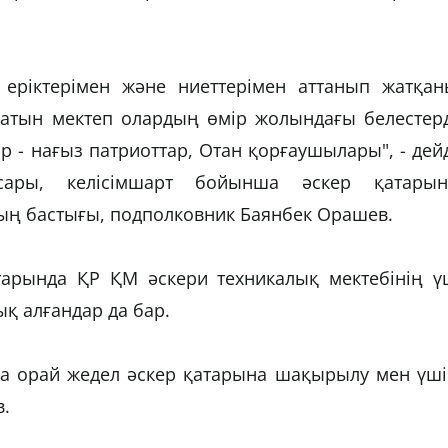
з еріктерімен және ниеттерімен аттанып жатқан
латын мектеп олардың өмір жолындағы белестерд
 - нағыз патриоттар, Отан қорғаушылары", - дей
сары, келісімшарт бойынша әскер қатарын
ң бастығы, подполковник Баянбек Орашев.
атарында ҚР ҚМ әскери техникалық мектебінің ү
қ алғандар да бар.
на орай жедел әскер қатарына шақырылу мен үші
в.