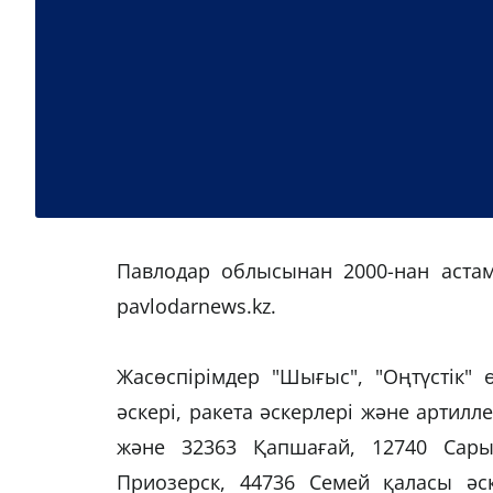
Павлодар облысынан 2000-нан астам 
pavlodarnews.kz.
Жасөспірімдер "Шығыс", "Оңтүстік" 
әскері, ракета әскерлері және артилл
және 32363 Қапшағай, 12740 Сарыө
Приозерск, 44736 Семей қаласы ә