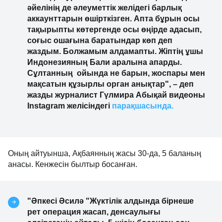
әйелінің де әлеуметтік желідегі барлық
аккаунттарын өшірткізген. Апта бұрын осы
тақырыпты көтергенде осы өңірде адасып,
соғыс ошағына баратындар көп деп
жаздым. Болжамым алдамапты. Жіптің ұшы
Индонезияның Бали аралына апарды.
Сұлтанның ойында не барын, жоспары мен
мақсатын құзырлы орган анықтар", – деп
жазды журналист Гүлмира Абықай видеоны
Instagram желісіндегі
парақшасында.
Оның айтуынша, Ақбаянның жасы 30-да, 5 баланың
анасы. Кенжесін былтыр босанған.
"Әпкесі Әсилә "Жүктілік алдында бірнеше
рет операция жасап, денсаулығы