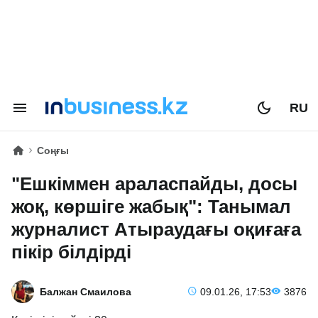
RU
Соңғы
"Ешкіммен араласпайды, досы
жоқ, көршіге жабық": Танымал
журналист Атыраудағы оқиғаға
пікір білдірді
Балжан Смаилова
09.01.26, 17:53
3876