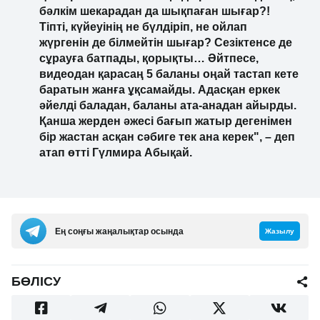
бәлкім шекарадан да шықпаған шығар?!
Тіпті, күйеуінің не бүлдіріп, не ойлап
жүргенін де білмейтін шығар? Сезіктенсе де
сұрауға батпады, қорықты… Әйтпесе,
видеодан қарасаң 5 баланы оңай тастап кете
баратын жанға ұқсамайды. Адасқан еркек
әйелді баладан, баланы ата-анадан айырды.
Қанша жерден әжесі бағып жатыр дегенімен
бір жастан асқан сәбиге тек ана керек", – деп
атап өтті Гүлмира Абықай.
Ең соңғы жаңалықтар осында
Жазылу
БӨЛІСУ