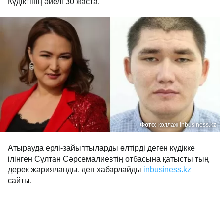
Күдіктінің әйелі 30 жаста.
Фото:
коллаж inbusiness.kz
Атырауда ерлі-зайыптыларды өлтірді деген күдікке
ілінген Сұлтан Сәрсемалиевтің отбасына қатысты тың
дерек жарияланды, деп хабарлайды
inbusiness.kz
сайты.