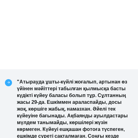
"Атырауда ұшты-күйлі жоғалып, артынан өз
үйінен мәйіттері табылған қылмысқа басты
күдікті күйеу баласы болып тұр. Сұлтанның
жасы 29-да. Ешкіммен араласпайды, досы
жоқ, көршіге жабық, намазхан. Әйелі тек
күйеуіне бағынады. Ақбаянды ауылдастары
мүлдем танымайды, көршілері жүзін
көрмеген. Күйеуі ешқашан фотоға түспеген,
ешкімде суреті сақталмаған. Соңғы кезде