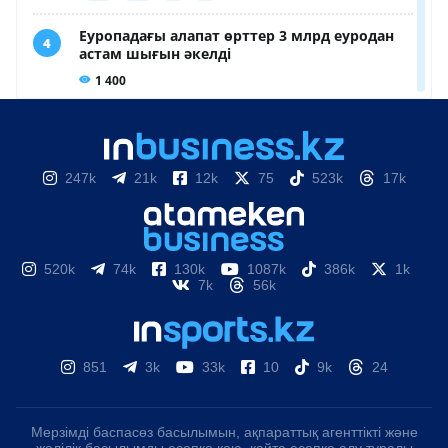
247k
21k
12k
75
523k
17k
520k
74k
130k
1087k
386k
1k
7k
56k
851
3k
33k
10
9k
24
Мерзімді баспасөз басылымын, ақпараттық агенттікті және