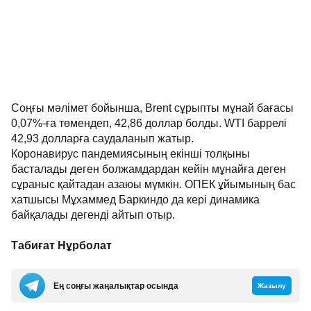
Соңғы мәлімет бойынша, Brent сұрыпты мұнай бағасы
0,07%-ға төмендеп, 42,86 доллар болды. WTI баррелі
42,93 долларға саудаланып жатыр.
Коронавирус пандемиясының екінші толқыны
басталады деген болжамдардан кейін мұнайға деген
сұраныс қайтадан азаюы мүмкін. ОПЕК ұйымының бас
хатшысы Мұхаммед Баркиндо да кері динамика
байқалады дегенді айтып отыр.
Табиғат Нұрболат
Ең соңғы жаңалықтар осында
Жазылу