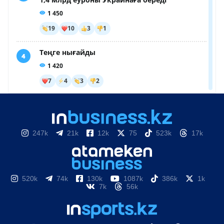
247k
21k
12k
75
523k
17k
520k
74k
130k
1087k
386k
1k
7k
56k