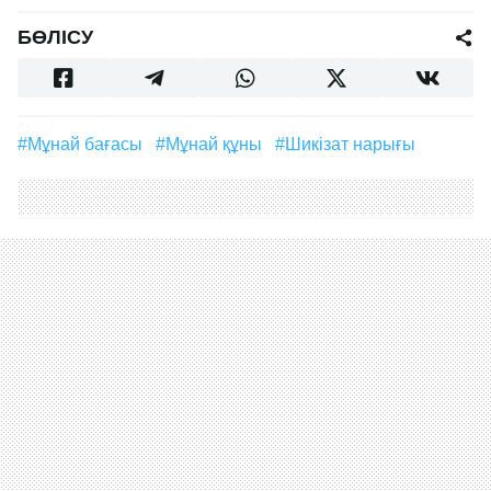
БӨЛІСУ
#Мұнай бағасы
#мұнай құны
#шикізат нарығы