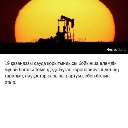
Фото:
ria.ru
19 қазандағы сауда қорытындысы бойынша әлемдік
мұнай бағасы төмендеді. Бұған коронавирус індетінің
таралып, науқастар санының артуы себеп болып
отыр.