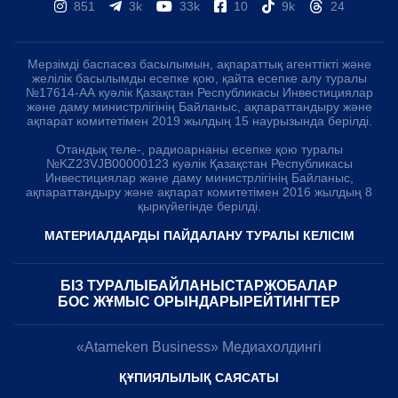
851
3k
33k
10
9k
24
Мерзімді баспасөз басылымын, ақпараттық агенттікті және
желілік басылымды есепке қою, қайта есепке алу туралы
№17614-АА куәлік Қазақстан Республикасы Инвестициялар
және даму министрлігінің Байланыс, ақпараттандыру және
ақпарат комитетімен 2019 жылдың 15 наурызында берілді.
Отандық теле-, радиоарнаны есепке қою туралы
№KZ23VJB00000123 куәлік Қазақстан Республикасы
Инвестициялар және даму министрлігінің Байланыс,
ақпараттандыру және ақпарат комитетімен 2016 жылдың 8
қыркүйегінде берілді.
МАТЕРИАЛДАРДЫ ПАЙДАЛАНУ ТУРАЛЫ КЕЛІСІМ
БІЗ ТУРАЛЫ
БАЙЛАНЫСТАР
ЖОБАЛАР
БОС ЖҰМЫС ОРЫНДАРЫ
РЕЙТИНГТЕР
«Atameken Business» Медиахолдингі
ҚҰПИЯЛЫЛЫҚ САЯСАТЫ