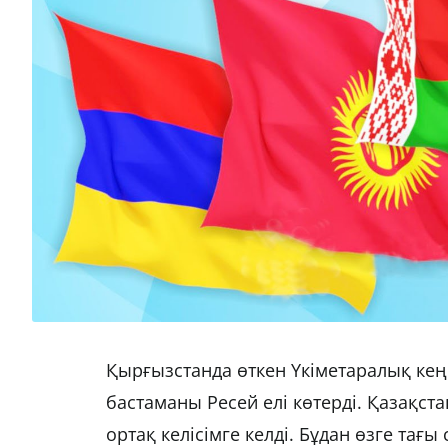
Қырғызстанда өткен Үкіметаралық кеңес
бастаманы Ресей елі көтерді. Қазақст
ортақ келісімге келді. Бұдан өзге тағы