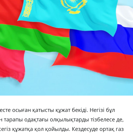
те осыған қатысты құжат бекіді. Негізі бұл
ан тарапы одақтағы олқылықтарды тізбелесе де,
 сегіз құжатқа қол қойылды. Кездесуде ортақ газ