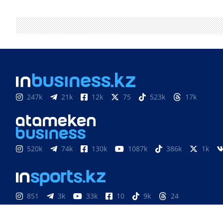
247k
21k
12k
75
523k
17k
520k
74k
130k
1087k
386k
1k
851
3k
33k
10
9k
24