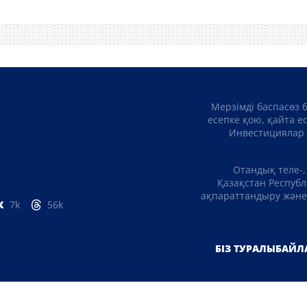
Мерзімді баспасөз 
есепке қою, қайта е
Инвестициялар 
Отандық теле-,
Қазақстан Республ
ақпараттандыру және 
7k
56k
БІЗ ТУРАЛЫ
БАЙЛ