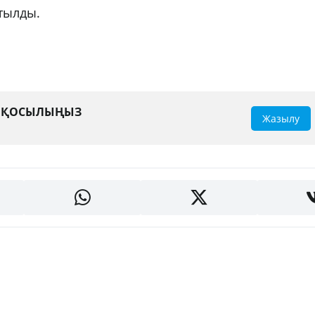
йтылды.
А ҚОСЫЛЫҢЫЗ
Жазылу