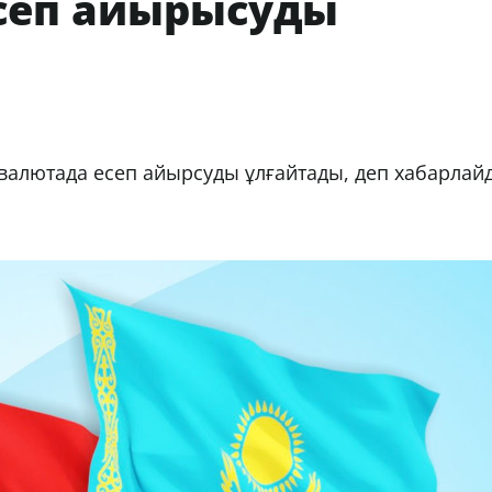
сеп айырысуды
 валютада есеп айырсуды ұлғайтады, деп хабарлай