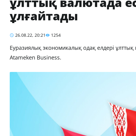
ұлттық валютада е
ұлғайтады
26.08.22, 20:21
1254
Еуразиялық экономикалық одақ елдері ұлттық
Atameken Business.