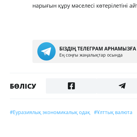
нарығын құру мәселесі көтерілетіні а
БІЗДІҢ ТЕЛЕГРАМ АРНАМЫЗҒ
Ең соңғы жаңалықтар осында
БӨЛІСУ
#Еуразиялық экономикалық одақ
#Ұлттық валюта