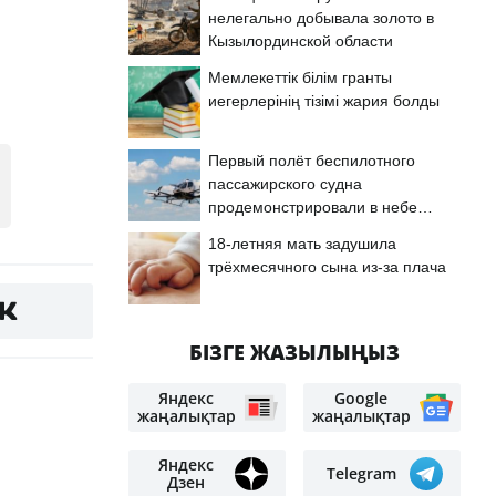
нелегально добывала золото в
Кызылординской области
Мемлекеттік білім гранты
иегерлерінің тізімі жария болды
Первый полёт беспилотного
пассажирского судна
продемонстрировали в небе
Астаны
18-летняя мать задушила
трёхмесячного сына из-за плача
БІЗГЕ ЖАЗЫЛЫҢЫЗ
Яндекс
Google
жаңалықтар
жаңалықтар
Яндекс
Telegram
Дзен