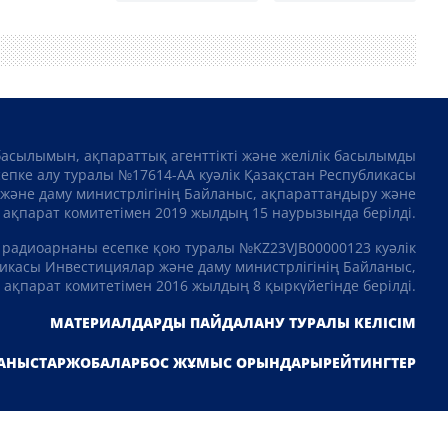
басылымын, ақпараттық агенттікті және желілік басылымды
сепке алу туралы №17614-АА куәлік Қазақстан Республикасы
және даму министрлігінің Байланыс, ақпараттандыру және
ақпарат комитетімен 2019 жылдың 15 наурызында берілді.
 радиоарнаны есепке қою туралы №KZ23VJB00000123 куәлік
икасы Инвестициялар және даму министрлігінің Байланыс,
ақпарат комитетімен 2016 жылдың 8 қыркүйегінде берілді.
МАТЕРИАЛДАРДЫ ПАЙДАЛАНУ ТУРАЛЫ КЕЛІСІМ
АНЫСТАР
ЖОБАЛАР
БОС ЖҰМЫС ОРЫНДАРЫ
РЕЙТИНГТЕР