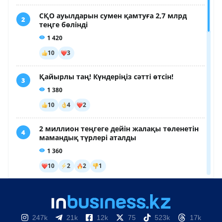
247k
21k
12k
75
523k
17k