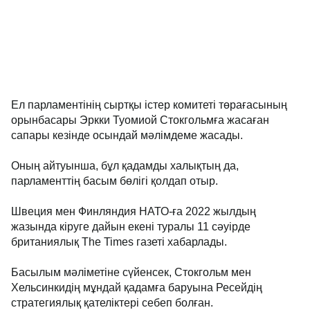
Ел парламентінің сыртқы істер комитеті төрағасының
орынбасары Эркки Туомиой Стокгольмға жасаған
сапары кезінде осындай мәлімдеме жасады.
Оның айтуынша, бұл қадамды халықтың да,
парламенттің басым бөлігі қолдап отыр.
Швеция мен Финляндия НАТО-ға 2022 жылдың
жазында кіруге дайын екені туралы 11 сәуірде
британиялық The Times газеті хабарлады.
Басылым мәліметіне сүйенсек, Стокгольм мен
Хельсинкидің мұндай қадамға баруына Ресейдің
стратегиялық қателіктері себеп болған.