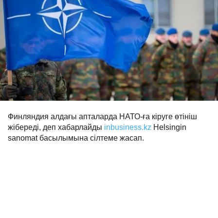
Финляндия алдағы апталарда НАТО-ға кіруге өтініш
жібереді, деп хабарлайды
inbusiness.kz
Helsingin
sanomat басылымына сілтеме жасап.