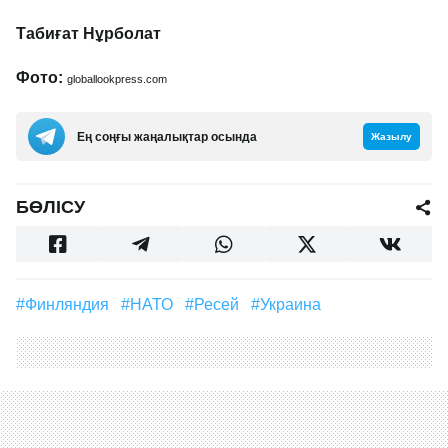
Табиғат Нұрболат
Фото:
globallookpress.com
Ең соңғы жаңалықтар осында
Жазылу
БӨЛІСУ
#Финляндия
#НАТО
#Ресей
#Украина