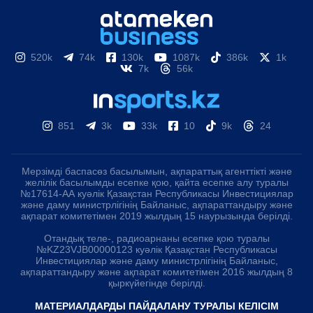
520k
74k
130k
1087k
386k
1k
7k
56k
851
3k
33k
10
9k
24
Мерзімді баспасөз басылымын, ақпараттық агенттікті және
желілік басылымды есепке қою, қайта есепке алу туралы
№17614-АА куәлік Қазақстан Республикасы Инвестициялар
және даму министрлігінің Байланыс, ақпараттандыру және
ақпарат комитетімен 2019 жылдың 15 наурызында берілді.
Отандық теле-, радиоарнаны есепке қою туралы
№KZ23VJB00000123 куәлік Қазақстан Республикасы
Инвестициялар және даму министрлігінің Байланыс,
ақпараттандыру және ақпарат комитетімен 2016 жылдың 8
қыркүйегінде берілді.
МАТЕРИАЛДАРДЫ ПАЙДАЛАНУ ТУРАЛЫ КЕЛІСІМ