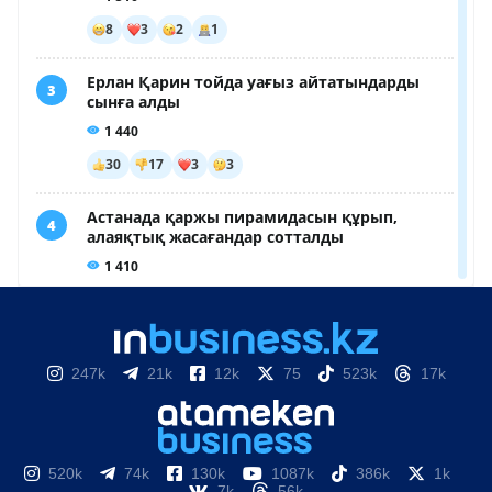
247k
21k
12k
75
523k
17k
520k
74k
130k
1087k
386k
1k
7k
56k