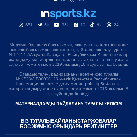
851
3k
33k
10
9k
24
Мерзімді баспасөз басылымын, ақпараттық агенттікті және
желілік басылымды есепке қою, қайта есепке алу туралы
№17614-АА куәлік Қазақстан Республикасы Инвестициялар
және даму министрлігінің Байланыс, ақпараттандыру және
ақпарат комитетімен 2019 жылдың 15 наурызында берілді.
Отандық теле-, радиоарнаны есепке қою туралы
№KZ23VJB00000123 куәлік Қазақстан Республикасы
Инвестициялар және даму министрлігінің Байланыс,
ақпараттандыру және ақпарат комитетімен 2016 жылдың 8
қыркүйегінде берілді.
МАТЕРИАЛДАРДЫ ПАЙДАЛАНУ ТУРАЛЫ КЕЛІСІМ
БІЗ ТУРАЛЫ
БАЙЛАНЫСТАР
ЖОБАЛАР
БОС ЖҰМЫС ОРЫНДАРЫ
РЕЙТИНГТЕР