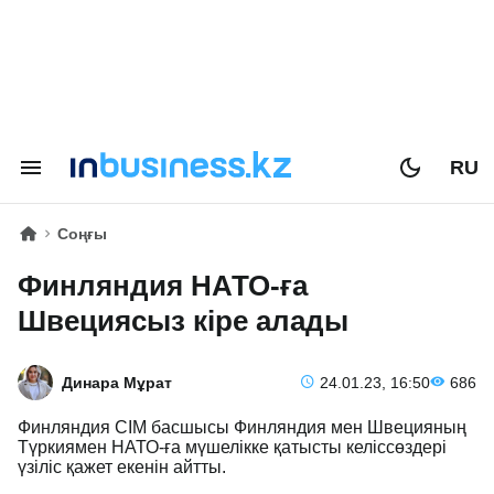
RU
Соңғы
Финляндия НАТО-ға
Швециясыз кіре алады
Динара Мұрат
24.01.23, 16:50
686
Финляндия СІМ басшысы Финляндия мен Швецияның
Түркиямен НАТО-ға мүшелікке қатысты келіссөздері
үзіліс қажет екенін айтты.