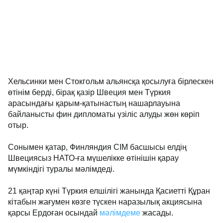
Хельсинки мен Стокгольм альянсқа қосылуға бірлескен
өтінім берді, бірақ қазір Швеция мен Түркия
арасындағы қарым-қатынастың нашарлауына
байланысты фин дипломаты үзіліс алуды жөн көріп
отыр.
Сонымен қатар, Финляндия СІМ басшысы елдің
Швециясыз НАТО-ға мүшелікке өтінішін қарау
мүмкіндігі туралы мәлімдеді.
21 қаңтар күні Түркия елшілігі жанында Қасиетті Құран
кітабын жағумен көзге түскен наразылық акциясына
қарсы Ердоған осындай
мәлімдеме
жасады.