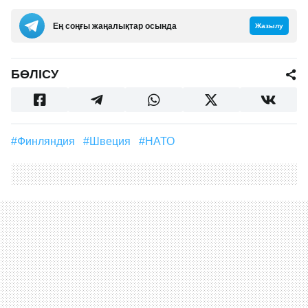
Ең соңғы жаңалықтар осында
Жазылу
БӨЛІСУ
#Финляндия
#Швеция
#НАТО