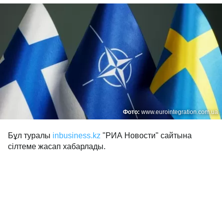
Фото:
www.eurointegration.com.ua
Бұл туралы
inbusiness.kz
"РИА Новости" сайтына
сілтеме жасап хабарлады.