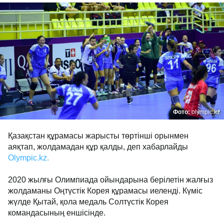
Фото:
olympic.kz
Қазақстан құрамасы жарысты төртінші орынмен
аяқтап, жолдамадан құр қалды, деп хабарлайды
Olympic.kz.
2020 жылғы Олимпиада ойындарына берілетін жалғыз
жолдаманы Оңтүстік Корея құрамасы иеленді. Күміс
жүлде Қытай, қола медаль Солтүстік Корея
командасының еншісінде.