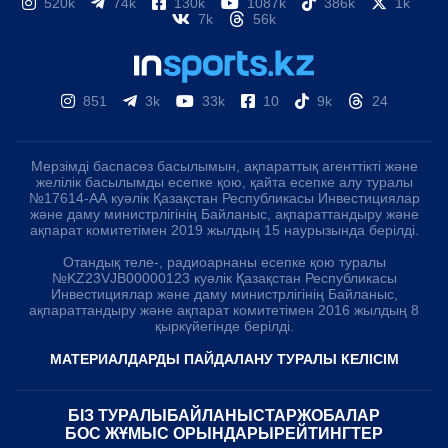
520k
74k
130k
1087k
386k
1k
7k
56k
851
3k
33k
10
9k
24
Мерзімді баспасөз басылымын, ақпараттық агенттікті және
желілік басылымды есепке қою, қайта есепке алу туралы
№17614-АА куәлік Қазақстан Республикасы Инвестициялар
және даму министрлігінің Байланыс, ақпараттандыру және
ақпарат комитетімен 2019 жылдың 15 наурызында берілді.
Отандық теле-, радиоарнаны есепке қою туралы
№KZ23VJB00000123 куәлік Қазақстан Республикасы
Инвестициялар және даму министрлігінің Байланыс,
ақпараттандыру және ақпарат комитетімен 2016 жылдың 8
қыркүйегінде берілді.
МАТЕРИАЛДАРДЫ ПАЙДАЛАНУ ТУРАЛЫ КЕЛІСІМ
БІЗ ТУРАЛЫ
БАЙЛАНЫСТАР
ЖОБАЛАР
БОС ЖҰМЫС ОРЫНДАРЫ
РЕЙТИНГТЕР