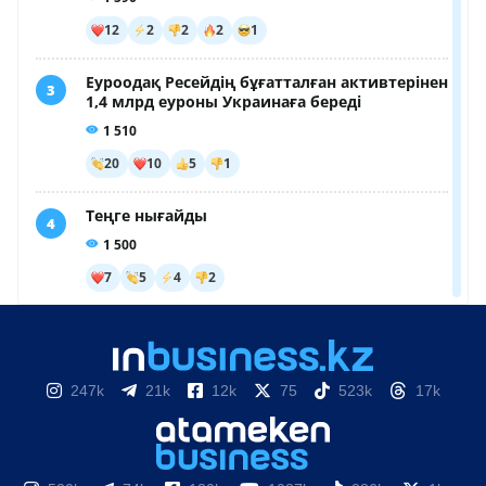
247k
21k
12k
75
523k
17k