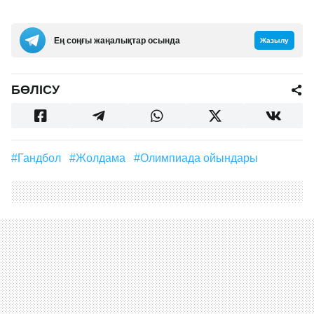
Ең соңғы жаңалықтар осында
Жазылу
БӨЛІСУ
#Гандбол
#жолдама
#Олимпиада ойындары