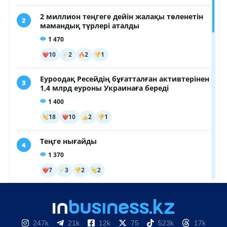
247k
21k
12k
75
523k
17k