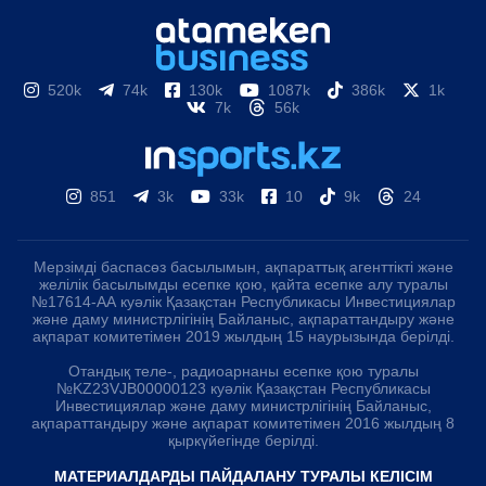
520k
74k
130k
1087k
386k
1k
7k
56k
851
3k
33k
10
9k
24
Мерзімді баспасөз басылымын, ақпараттық агенттікті және
желілік басылымды есепке қою, қайта есепке алу туралы
№17614-АА куәлік Қазақстан Республикасы Инвестициялар
және даму министрлігінің Байланыс, ақпараттандыру және
ақпарат комитетімен 2019 жылдың 15 наурызында берілді.
Отандық теле-, радиоарнаны есепке қою туралы
№KZ23VJB00000123 куәлік Қазақстан Республикасы
Инвестициялар және даму министрлігінің Байланыс,
ақпараттандыру және ақпарат комитетімен 2016 жылдың 8
қыркүйегінде берілді.
МАТЕРИАЛДАРДЫ ПАЙДАЛАНУ ТУРАЛЫ КЕЛІСІМ