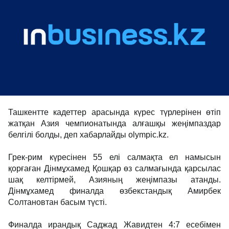
Ташкентте кадеттер арасында күрес түрлерінен өтіп
жатқан Азия чемпионатында алғашқы жеңімпаздар
белгілі болды, деп хабарлайды olympic.kz.
Грек-рим күресінен 55 елі салмақта ел намысын
қорғаған Дінмұхамед Қошқар өз салмағында қарсылас
шақ келтірмей, Азияның жеңімпазы атанды.
Дінмұхамед финалда өзбекстандық Амирбек
Солтановтан басым түсті.
Финалда ирандық Саджад Жавидтен 4:7 есебімен