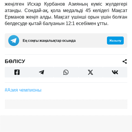
жеңілген Исхар Курбанов Азияның күміс жүлдегері
атанды. Сондай-ақ, қола медальді 45 келідегі Мақсат
Ерманов жеңіп алды. Мақсат үшінші орын үшін болған
белдесуде қытай балуанын 12:1 есебімен ұтты.
Ең соңғы жаңалықтар осында
Жазылу
БӨЛІСУ
#Азия чемпионы