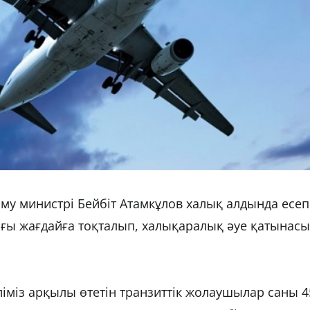
у министрі Бейбіт Атамкұлов халық алдында есеп
ағы жағдайға тоқталып, халықаралық әуе қатынасы
іміз арқылы өтетін транзиттік жолаушылар саны 4