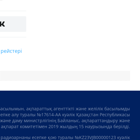
 рейстері
басылымын, ақпараттық агенттікті және желілік басылымды
сепке алу туралы №17614-АА куәлік Қазақстан Республикасы
және даму министрлігінің Байланыс, ақпараттандыру және
ақпарат комитетімен 2019 жылдың 15 наурызында берілді.
 радиоарнаны есепке қою туралы №KZ23VJB00000123 куәлік