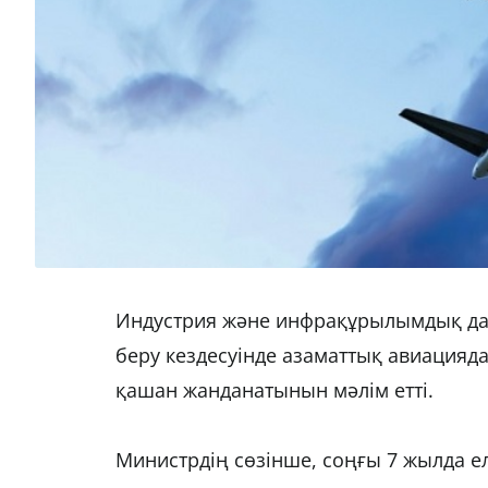
Индустрия және инфрақұрылымдық дам
беру кездесуінде азаматтық авиацияд
қашан жанданатынын мәлім етті.
Министрдің сөзінше, соңғы 7 жылда ел