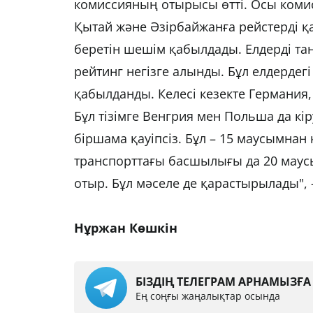
комиссияның отырысы өтті. Осы комис
Қытай және Әзірбайжанға рейстерді қа
беретін шешім қабылдады. Елдерді та
рейтинг негізге алынды. Бұл елдердег
қабылданды. Келесі кезекте Германия, 
Бұл тізімге Венгрия мен Польша да кі
біршама қауіпсіз. Бұл – 15 маусымнан
транспорттағы басшылығы да 20 маус
отыр. Бұл мәселе де қарастырылады", –
Нұржан Көшкін
БІЗДІҢ ТЕЛЕГРАМ АРНАМЫЗҒ
Ең соңғы жаңалықтар осында