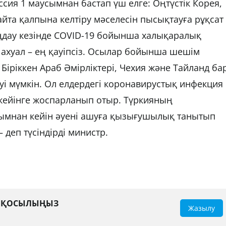
сия 1 маусымнан бастап үш елге: Оңтүстік Корея,
йта қалпына келтіру мәселесін пысықтауға рұқсат
ңдау кезінде COVID-19 бойынша халықаралық
і ахуал – ең қауіпсіз. Осылар бойынша шешім
Біріккен Араб Әмірліктері, Чехия және Тайланд бар
руі мүмкін. Ол елдердегі коронавирустық инфекция
 кейінге жоспарланып отыр. Түркияның
ымнан кейін әуені ашуға қызығушылық танытып
 деп түсіндірді министр.
А ҚОСЫЛЫҢЫЗ
Жазылу