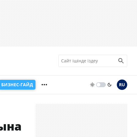
БИЗНЕС-ГАЙД
RU
ына