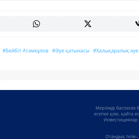
#Бейбіт Атамкұлов
#әуе қатынасы
#халықаралық әуе
Мерзімді баспасөз 
есепке қою, қайта е
Инвестициялар 
Отандық теле-,