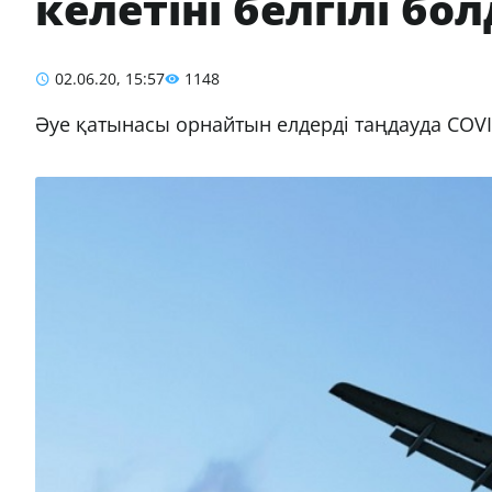
келетіні белгілі бо
02.06.20, 15:57
1148
Әуе қатынасы орнайтын елдерді таңдауда COVI