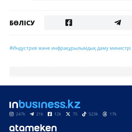
БӨЛІСУ
#Индустрия және инфрақұрылымдық даму министрі
247k
21k
12k
75
523k
17k