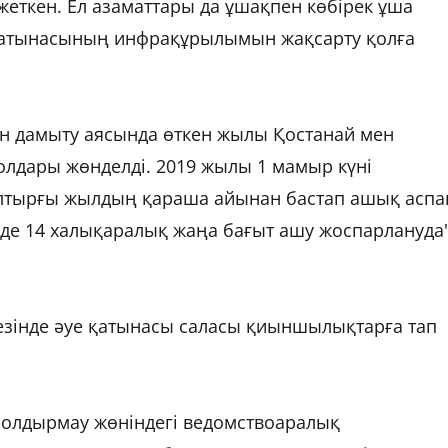
жеткен. Ел азаматтары да ұшақпен көбірек ұша
уе қатынасының инфрақұрылымын жақсарту қолға
 дамыту аясында өткен жылы Қостанай мен
лдары жөнделді. 2019 жылы 1 мамыр күні
Былтырғы жылдың қараша айынан бастап ашық аспа
нде 14 халықаралық жаңа бағыт ашу жоспарлануда"
езінде әуе қатынасы саласы қиыншылықтарға тап
олдырмау жөніндегі ведомствоаралық