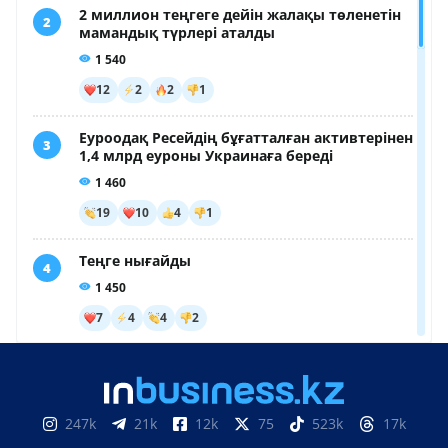
247k
21k
12k
75
523k
17k