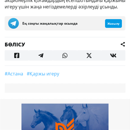
акционерлік қоғамдардың есепшотындағы қаржыны
игеру үшін жаңа негіздемелерді әзірлеуді ұсынды.
Ең соңғы жаңалықтар осында
Жазылу
БӨЛІСУ
#Астана
#қаржы игеру