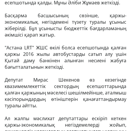
есепшотында қалды. Мұны Әліби Жұмаев жеткізді.
Басқарма басшысының сөзінше, қаржы-
экономикалық негіздемені түзету туралы ұсыныс
жіберілді. Бұл ұсынысты бюджеттік бағдарламаның
әкімшісі қарап жатыр.
"Астана LRT" ЖШС өкілі болса есепшотында қалған
қаржы 2016 жылы автобустарды сатып алу үшін
Қытай даму банкінен алынған несиені жабуға
бағытталатынын жеткізді.
Депутат Мирас Шекенов өз кезегінде
квазимемлекеттік сектордың есепшоттарында
қалған қаржының мәселесі шешілмейінше, аталмыш
кәсіпорындардың өтініштерін қанағаттандырмау
туралы айтты.
Ал жалпы мәслихат депутаттары ескіріп кеткен
қаржы-экономикалық негіздемелерді жойып,