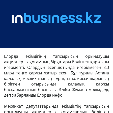
Елорда әкімдігінің тапсырысын орындаушы
акционерлік қоғамның бірқатары бөлінген қаржыны
игермепті. Олардың есепшотында игерілмеген 8,3
млрд теңге қаржы жатыр екен. Бұл туралы Астана
қалалық мәслихатының тұрақты комиссияларының
біріккен отырысында қалалық қаржы
басқармасының басшысы Әліби Жұмаев мәлімдеді,
деп хабарлайды Елорда инфо.
Мәслихат депутаттарында әкімдіктің тапсырысын
орындаушы акционерлік қоғамдардың бөлінген