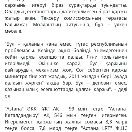
қаржыны игеруі біраз сұрақтарды туындатты.
Олардың есепшоттарында игерілмеген біраз қаржы
жатыр екен. Тексеру комиссиясының төрағасы
Ғалымжан Молдаштың айтуынша, бұл – үлкен
мәселе.
"Бұл – қаланың ғана емес, тұтас республиканың
проблемасы. Кезінде ақша бөлінді. Үнемдегеннен
кейін қаржы есепшотта қалды. Яғни толығымен
игерілмеді. Өкінішке қарай, бұл қаржыны
қайтарудың механизмі жоқ. Сол себептен қаржы
министрлігіне хат жаздық. 2011 жылдан бері "ауада
қалқып жүрген" ақша бар. Бұл – депозит емес,
қазынашылық есепшоттарда қалған қаржы", - деді
ол.
"Astana" ӘКК" ҰК" АҚ – 99 млн теңге, "Астана-
Көгалдандыру" АҚ 546 мың теңгені игермеген.
Игерілмеген қаржының жалпы сомасы 8,3 млрд
теңге болса, 7,8 млрд теңге "Астана LRT" ЖШС