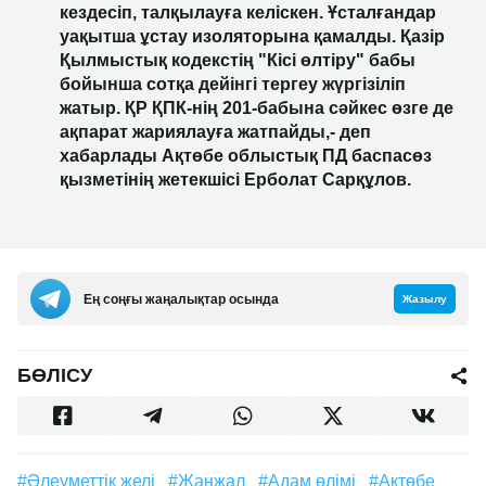
кездесіп, талқылауға келіскен. Ұсталғандар
уақытша ұстау изоляторына қамалды. Қазір
Қылмыстық кодекстің "Кісі өлтіру" бабы
бойынша сотқа дейінгі тергеу жүргізіліп
жатыр. ҚР ҚПК-нің 201-бабына сәйкес өзге де
ақпарат жариялауға жатпайды,- деп
хабарлады Ақтөбе облыстық ПД баспасөз
қызметінің жетекшісі Ерболат Сарқұлов.
Ең соңғы жаңалықтар осында
Жазылу
БӨЛІСУ
#Әлеуметтік желі
#жанжал
#адам өлімі
#Ақтөбе