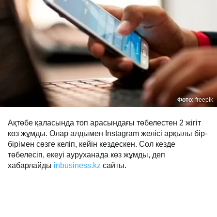
Фото:
freepik
Ақтөбе қаласында топ арасындағы төбелестен 2 жігіт
көз жұмды. Олар алдымен Instagram желісі арқылы бір-
бірімен сөзге келіп, кейін кездескен. Сол кезде
төбелесіп, екеуі ауруханада көз жұмды, деп
хабарлайды
inbusiness.kz
сайты.