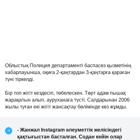
Облыстық Полиция департаменті баспасөз қызметінің
хабарлауынша, оқиға 2-қаңтардан 3-қаңтарға қараған
түні тіркелді.
Бір топ жігіт кездесіп, төбелескен. Төрт адам пышақ
жарақатын алып, ауруханаға түсті. Салдарынан 2006
жылы туған екі жігіт жансақтау бөлімінде көз жұмды.
- Жанжал Instagram әлеуметтік желісіндегі
қақтығыстан басталған. Содан кейін олар