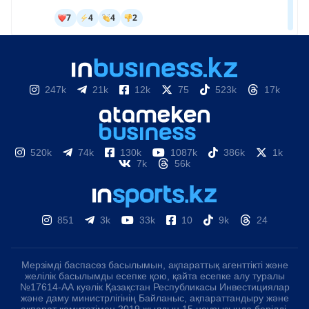
247k
21k
12k
75
523k
17k
520k
74k
130k
1087k
386k
1k
7k
56k
851
3k
33k
10
9k
24
Мерзімді баспасөз басылымын, ақпараттық агенттікті және
желілік басылымды есепке қою, қайта есепке алу туралы
№17614-АА куәлік Қазақстан Республикасы Инвестициялар
және даму министрлігінің Байланыс, ақпараттандыру және