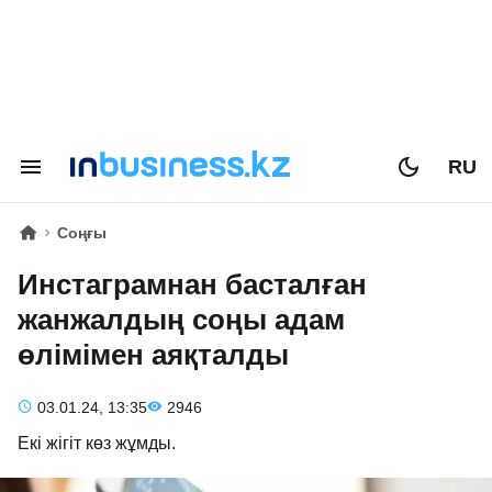
RU
Соңғы
Инстаграмнан басталған
жанжалдың соңы адам
өлімімен аяқталды
03.01.24, 13:35
2946
Екі жігіт көз жұмды.