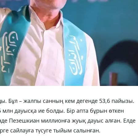
ы. Бұл – жалпы санның кем дегенде 53,6 пайызы.
 млн дауысқа ие болды. Бір апта бұрын өткен
нде Пезешкиан миллионға жуық дауыс алған. Елде
ге сайлауға түсуге тыйым салынған.