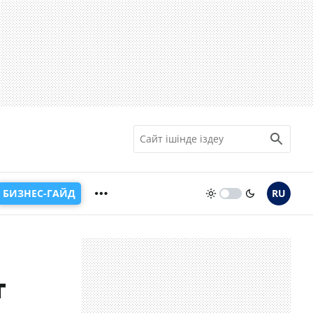
БИЗНЕС-ГАЙД
RU
т