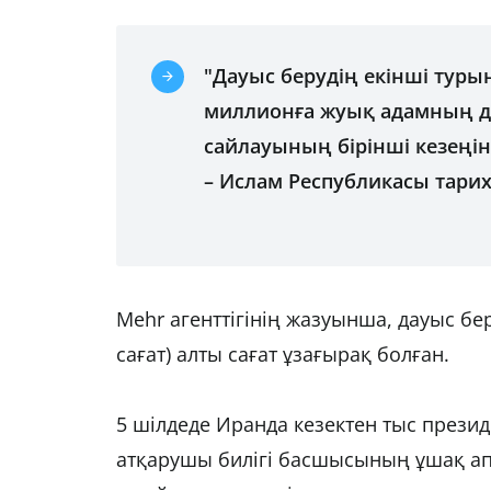
"Дауыс берудің екінші туры
миллионға жуық адамның да
сайлауының бірінші кезеңін
– Ислам Республикасы тарих
Mehr агенттігінің жазуынша, дауыс бе
сағат) алты сағат ұзағырақ болған.
5 шілдеде Иранда кезектен тыс презид
атқарушы билігі басшысының ұшақ а