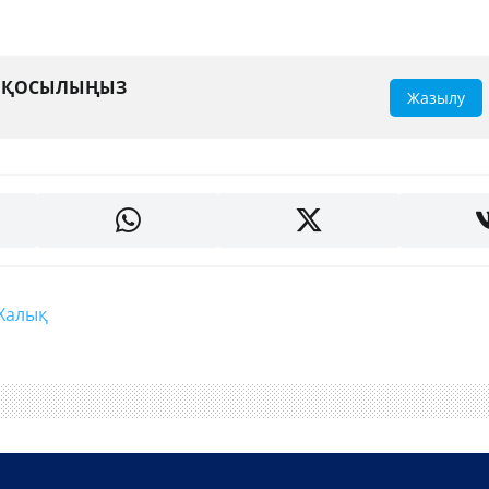
А ҚОСЫЛЫҢЫЗ
Жазылу
#халық