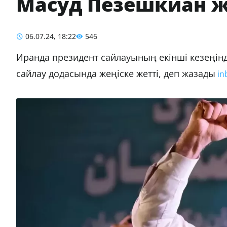
Масуд Пезешкиан ж
06.07.24, 18:22
546
Иранда президент сайлауының екінші кезеңін
сайлау додасында жеңіске жетті, деп жазады
in