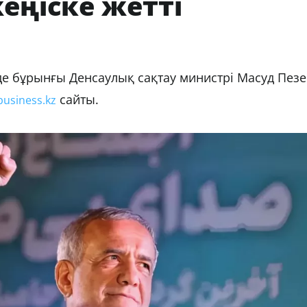
еңіске жетті
де бұрынғы Денсаулық сақтау министрі Масуд Пез
сайты.
business.kz