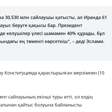
на 30,530 млн сайлаушы қатысты, ал Иранда 61
уыс беруге қақысы бар. Президент
де келушілер үлесі шамамен 40% құрады, бұл
ындағы ең төменгі көрсеткіш", – деді Эслами.
ру Конституцияда қарастырылған мерзімнен (10
ент сайлауының екінші туры өтті, ол елдің
патынан қайтыс болуына байланысты