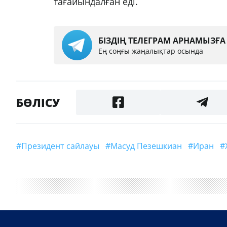
тағайындалған еді.
БІЗДІҢ ТЕЛЕГРАМ АРНАМЫЗҒ
Ең соңғы жаңалықтар осында
БӨЛІСУ
#Президент сайлауы
#Масуд Пезешкиан
#Иран