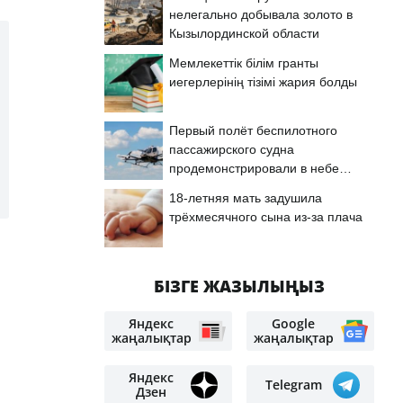
нелегально добывала золото в
Кызылординской области
Мемлекеттік білім гранты
иегерлерінің тізімі жария болды
Первый полёт беспилотного
пассажирского судна
продемонстрировали в небе
Астаны
18-летняя мать задушила
трёхмесячного сына из-за плача
БІЗГЕ ЖАЗЫЛЫҢЫЗ
Яндекс
Google
жаңалықтар
жаңалықтар
Яндекс
Telegram
Дзен