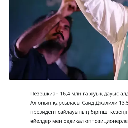
Пезешкиан 16,4 млн-ға жуық дауыс алд
Ал оның қарсыласы Саид Джалили 13,5
президент сайлауының бірінші кезеңі
әйелдер мен радикал оппозиционерлер