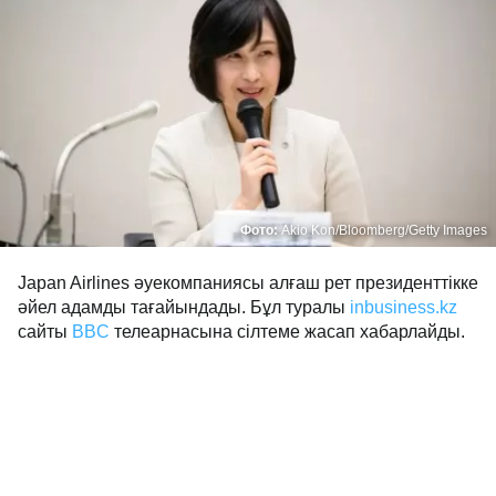
Фото:
Akio Kon/Bloomberg/Getty Images
Japan Airlines әуекомпаниясы алғаш рет президенттікке
әйел адамды тағайындады. Бұл туралы
inbusiness.kz
сайты
BBC
телеарнасына сілтеме жасап хабарлайды.