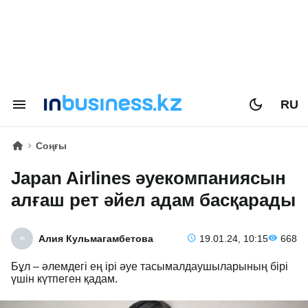
RU
Соңғы
Japan Airlines әуекомпаниясын
алғаш рет әйел адам басқарады
Алия Кульмагамбетова
19.01.24, 10:15
668
Бұл – әлемдегі ең ірі әуе тасымалдаушыларының бірі
үшін күтпеген қадам.