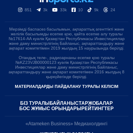
851
3k
33k
10
9k
24
Мерзімді баспасөз басылымын, ақпараттық агенттікті және
желілік басылымды есепке қою, қайта есепке алу туралы
№17614-АА куәлік Қазақстан Республикасы Инвестициялар
және даму министрлігінің Байланыс, ақпараттандыру және
ақпарат комитетімен 2019 жылдың 15 наурызында берілді.
Отандық теле-, радиоарнаны есепке қою туралы
№KZ23VJB00000123 куәлік Қазақстан Республикасы
Инвестициялар және даму министрлігінің Байланыс,
ақпараттандыру және ақпарат комитетімен 2016 жылдың 8
қыркүйегінде берілді.
МАТЕРИАЛДАРДЫ ПАЙДАЛАНУ ТУРАЛЫ КЕЛІСІМ
БІЗ ТУРАЛЫ
БАЙЛАНЫСТАР
ЖОБАЛАР
БОС ЖҰМЫС ОРЫНДАРЫ
РЕЙТИНГТЕР
«Atameken Business» Медиахолдингі