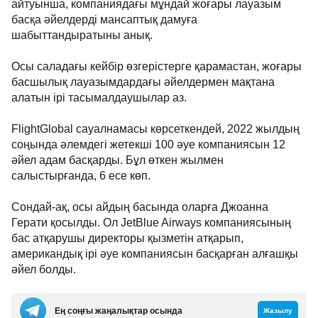
айтуынша, компаниядағы мұндай жоғары лауазым
басқа әйелдерді мансаптық дамуға
шабыттандыратыны анық.
Осы саладағы кейбір өзгерістерге қарамастан, жоғары
басшылық лауазымдардағы әйелдермен мақтана
алатын ірі тасымалдаушылар аз.
FlightGlobal сауалнамасы көрсеткендей, 2022 жылдың
соңында әлемдегі жетекші 100 әуе компаниясын 12
әйел адам басқарды. Бұл өткен жылмен
салыстырғанда, 6 есе көп.
Сондай-ақ, осы айдың басында оларға Джоанна
Герати қосылды. Ол JetBlue Airways компаниясының
бас атқарушы директоры қызметін атқарып,
американдық ірі әуе компаниясын басқарған алғашқы
әйел болды.
Ең соңғы жаңалықтар осында
Жазылу