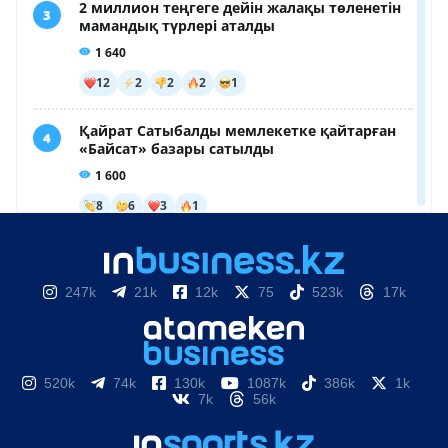
247k
21k
12k
75
523k
17k
520k
74k
130k
1087k
386k
1k
7k
56k