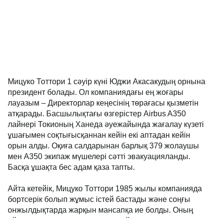
Мицуко Тоттори 1 сәуір күні Юджи Акасакудың орнына
президент болады. Ол компаниядағы ең жоғары
лауазым – Директорлар кеңесінің төрағасы қызметін
атқарады. Басшылықтағы өзгерістер Airbus A350
лайнері Токионың Ханеда әуежайында жағалау күзеті
ұшағымен соқтығысқаннан кейін екі аптадан кейін
орын алды. Оқиға салдарынан барлық 379 жолаушы
мен A350 экипаж мүшелері сәтті эвакуацияланды.
Басқа ұшақта бес адам қаза тапты.
Айта кетейік, Мицуко Тоттори 1985 жылы компанияда
бортсерік болып жұмыс істей бастады және соңғы
онжылдықтарда жарқын мансапқа ие болды. Оның