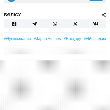
БӨЛІСУ
#әуекомпания
#Japan Airlines
#басқару
#әйел адам