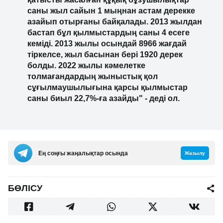
саны жыл сайын 1 мыңнан астам дерекке
азайып отырғаны байқалады. 2013 жылдан
бастап бұл қылмыстардың саны 4 есеге
кеміді. 2013 жылы осындай 8966 жағдай
тіркелсе, жыл басынан бері 1920 дерек
болды. 2022 жылы кәмелетке
толмағандардың жыныстық қол
сұғылмаушылығына қарсы қылмыстар
саны биыл 22,7%-ға азайды" - деді ол.
Ең соңғы жаңалықтар осында
Жазылу
БӨЛІСУ