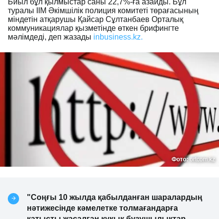
Биыл бұл қылмыстар саны 22,7%-ға азайды. Бұл
туралы ІІМ Әкімшілік полиция комитеті төрағасының
міндетін атқарушы Қайсар Сұлтанбаев Орталық
коммуникациялар қызметінде өткен брифингте
мәлімдеді, деп жазады
inbusiness.kz.
Фото:
ortcom.kz
"Соңғы 10 жылда қабылданған шаралардың
нәтижесінде кәмелетке толмағандарға
қатысты жасалған құқық бұзушылықтар