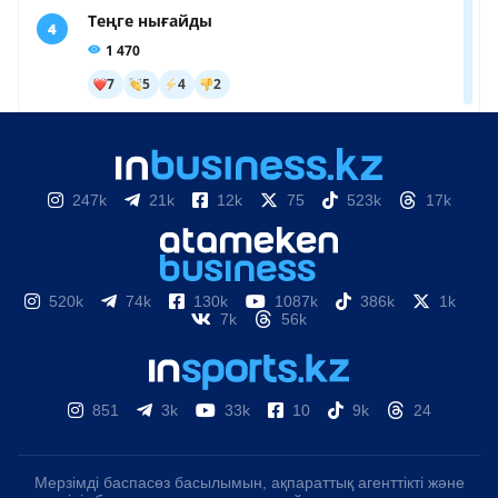
247k
21k
12k
75
523k
17k
520k
74k
130k
1087k
386k
1k
7k
56k
851
3k
33k
10
9k
24
Мерзімді баспасөз басылымын, ақпараттық агенттікті және