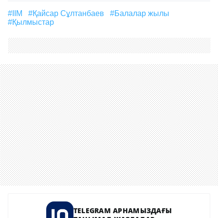
#ІІМ
#Қайсар Сұлтанбаев
#Балалар жылы
#қылмыстар