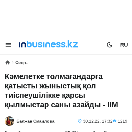
RU
Соңғы
Кәмелетке толмағандарға
қатысты жыныстық қол
тиіспеушілікке қарсы
қылмыстар саны азайды - ІІМ
Балжан Смаилова
30.12.22, 17:32
1219