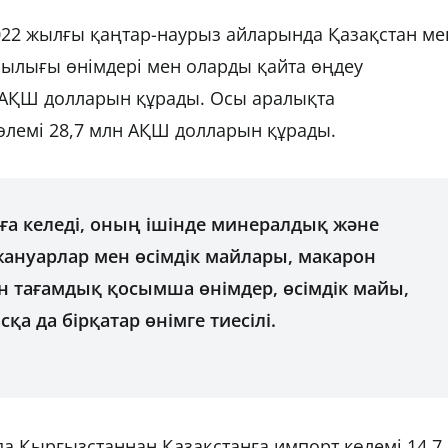
2022 жылғы қаңтар-наурыз айларында Қазақстан ме
ылығы өнімдері мен оларды қайта өңдеу
н АҚШ долларын құрады. Осы аралықта
өлемі 28,7 млн АҚШ долларын құрады.
суға келеді, оның ішінде минералдық және
 жануарлар мен өсімдік майлары, макарон
ен тағамдық қосымша өнімдер, өсімдік майы,
қа да бірқатар өнімге тиесілі.
а Қырғызстаннан Қазақстанға импорт көлемі 14,7