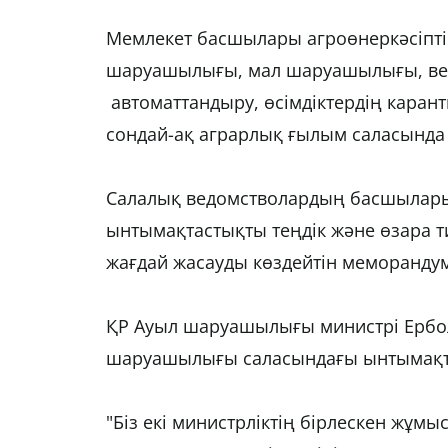
Мемлекет басшылары агроөнеркәсіптік
шаруашылығы, мал шаруашылығы, вет
автоматтандыру, өсімдіктердің каран
сондай-ақ аграрлық ғылым саласында
Салалық ведомстволардың басшылар
ынтымақтастықты теңдік және өзара т
жағдай жасауды көздейтін меморандум
ҚР Ауыл шаруашылығы министрі Ербол
шаруашылығы саласындағы ынтымақтас
"Біз екі министрліктің бірлескен жұм