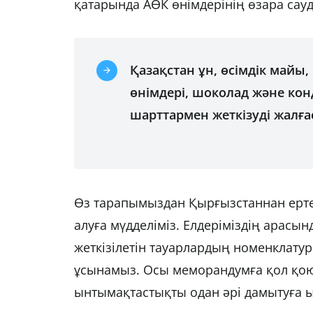
қатарында АӨК өнімдерінің өзара сау
Қазақстан ұн, өсімдік майы,
өнімдері, шоколад және кон
шарттармен жеткізуді жалға
Өз тарапымыздан Қырғызстаннан ерте пі
алуға мүдделіміз. Елдеріміздің арасы
жеткізілетін тауарлардың номенклату
ұсынамыз. Осы меморандумға қол қою
ынтымақтастықты одан әрі дамытуға ық