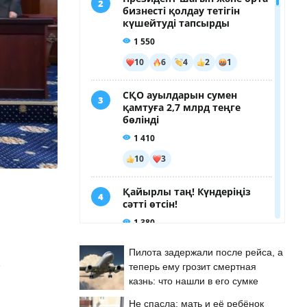
Пилота задержали после рейса, а
теперь ему грозит смертная
казнь: что нашли в его сумке
Не спасла: мать и её ребёнок