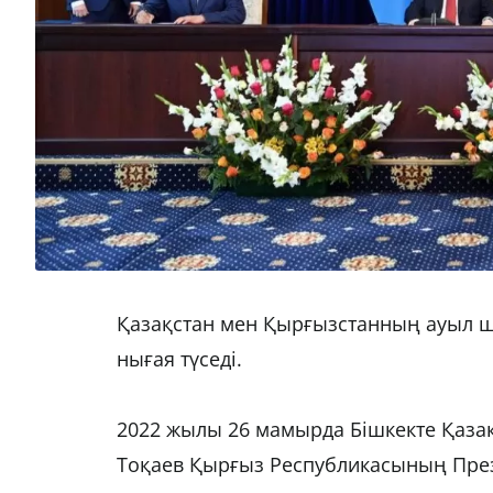
Қазақстан мен Қырғызстанның ауыл 
нығая түседі.
2022 жылы 26 мамырда Бішкекте Қаза
Тоқаев Қырғыз Республикасының През