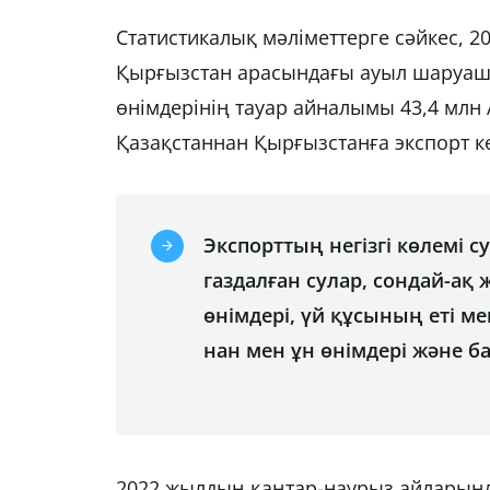
Статистикалық мәліметтерге сәйкес, 
Қырғызстан арасындағы ауыл шаруаш
өнімдерінің тауар айналымы 43,4 мл
Қазақстаннан Қырғызстанға экспорт к
Экспорттың негізгі көлемі 
газдалған сулар, сондай-ақ
өнімдері, үй құсының еті м
нан мен ұн өнімдері және бас
2022 жылдың қаңтар-наурыз айларынд