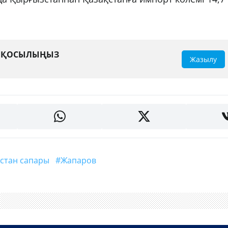
А ҚОСЫЛЫҢЫЗ
Жазылу
зстан сапары
#Жапаров