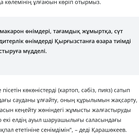
да көлемінің ұлғаюын көріп отырмыз.
 макарон өнімдері, тағамдық жұмыртқа, сүт
дитерлік өнімдерді Қырғызстанға өзара тиімді
стыруға мүдделі.
сетін көкөністерді (картоп, сәбіз, пияз) сатып
ндағы сауданы ұлғайту, оның құрылымын жақсарту,
расын кеңейту жөніндегі жұмысты жалғастыруды
 екі елдің ауыл шаруашылығы саласындағы
пал ететініне сенімдімін", – деді Қарашөкеев.