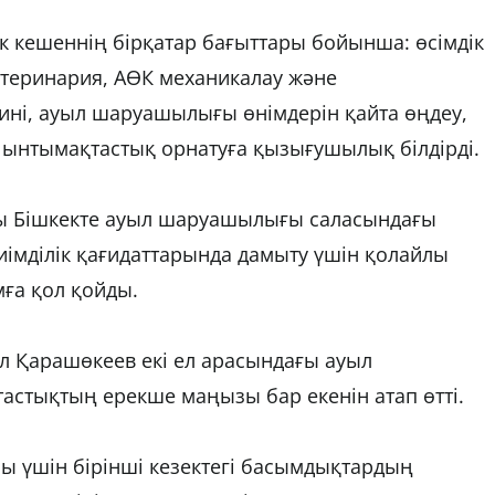
 кешеннің бірқатар бағыттары бойынша: өсімдік
еринария, АӨК механикалау және
тині, ауыл шаруашылығы өнімдерін қайта өңдеу,
 ынтымақтастық орнатуға қызығушылық білдірді.
ы Бішкекте ауыл шаруашылығы саласындағы
иімділік қағидаттарында дамыту үшін қолайлы
ға қол қойды.
 Қарашөкеев екі ел арасындағы ауыл
тықтың ерекше маңызы бар екенін атап өтті.
ысы үшін бірінші кезектегі басымдықтардың