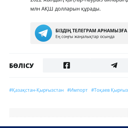
млн АҚШ долларын құрады.
БІЗДІҢ ТЕЛЕГРАМ АРНАМЫЗҒ
Ең соңғы жаңалықтар осында
БӨЛІСУ
#Қазақстан-Қырғызстан
#импорт
#Тоқаев Қырғы