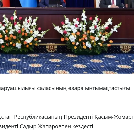
шаруашылығы саласының өзара ынтымақтастығы
қстан Республикасының Президенті Қасым-Жомарт
иденті Садыр Жапаровпен кездесті.