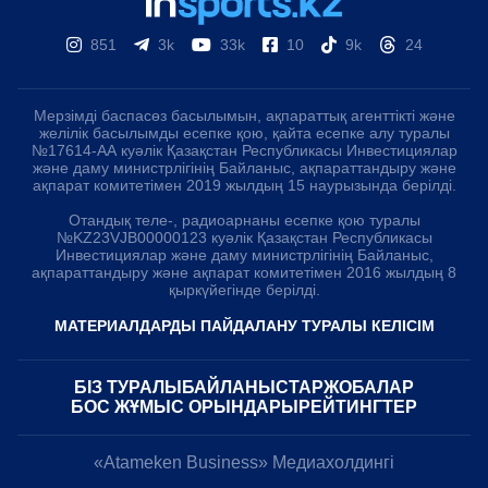
851
3k
33k
10
9k
24
Мерзімді баспасөз басылымын, ақпараттық агенттікті және
желілік басылымды есепке қою, қайта есепке алу туралы
№17614-АА куәлік Қазақстан Республикасы Инвестициялар
және даму министрлігінің Байланыс, ақпараттандыру және
ақпарат комитетімен 2019 жылдың 15 наурызында берілді.
Отандық теле-, радиоарнаны есепке қою туралы
№KZ23VJB00000123 куәлік Қазақстан Республикасы
Инвестициялар және даму министрлігінің Байланыс,
ақпараттандыру және ақпарат комитетімен 2016 жылдың 8
қыркүйегінде берілді.
МАТЕРИАЛДАРДЫ ПАЙДАЛАНУ ТУРАЛЫ КЕЛІСІМ
БІЗ ТУРАЛЫ
БАЙЛАНЫСТАР
ЖОБАЛАР
БОС ЖҰМЫС ОРЫНДАРЫ
РЕЙТИНГТЕР
«Atameken Business» Медиахолдингі