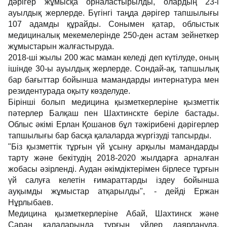
дәрігер жұмысқа орналастырылды, олардың 23-і
ауылдық жерлерде. Бүгінгі таңда дәрігер тапшылығы
107 адамды құрайды. Сонымен қатар, облыстык
медициналық мекемелерінде 250-ден астам зейнеткер
жұмыстарын жалғастыруда.
2018-ші жылы 200 жас маман келеді деп күтілуде, оның
ішінде 30-ы ауылдық жерлерде. Сондай-ақ, тапшылық
бар бағыттар бойынша мамандарды интернатура мен
резидентурада оқыту көзделуде.
Бірінші болып медицина қызметкерлеріне қызметтік
пәтерлер Балқаш пен Шахтинскте беріле бастады.
Облыс әкімі Ерлан Қошанов бұл тәжірибені дәрігерлер
тапшылығы бар басқа қалаларда жүргізуді тапсырды.
"Біз қызметтік тұрғын үй ұсыну арқылы мамандарды
тарту және бекітудің 2018-2020 жылдарға арналған
жобасы әзірленді. Аудан әкімдіктерімен бірлесе тұрғын
үй салуға келетін ғимараттарды іздеу бойынша
ауқымды жұмыстар атқарылды", - дейді Ержан
Нұрлыбаев.
Медицина қызметкерлеріне Абай, Шахтинск және
Саран қалаларында тұрғын үйлер даярлануда.