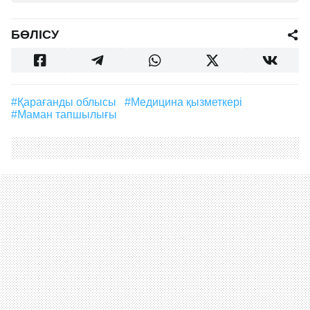
БӨЛІСУ
#Қарағанды облысы
#медицина қызметкері
#маман тапшылығы