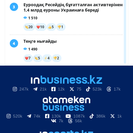
247k
21k
12k
75
523k
17k
520k
74k
130k
1087k
386k
1k
7k
56k