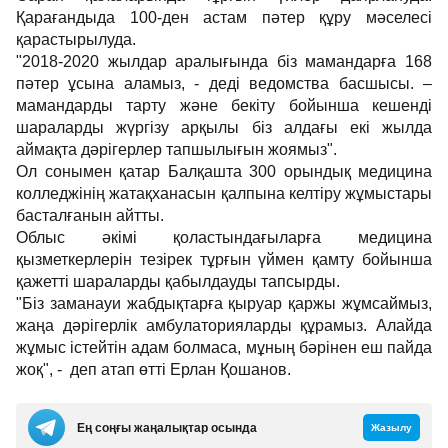
Қарағандыда 100-ден астам пәтер құру мәселесі
қарастырылуда.
"2018-2020 жылдар аралығында біз мамандарға 168
пәтер ұсына аламыз, - деді ведомства басшысы. –
мамандарды тарту және бекіту бойынша кешенді
шараларды жүргізу арқылы біз алдағы екі жылда
аймақта дәрігерлер тапшылығын жоямыз".
Ол сонымен қатар Балқашта 300 орындық медицина
колледжінің жатақханасын қалпына келтіру жұмыстары
басталғанын айтты.
Облыс әкімі қоластындағыларға медицина
қызметкерлерін тезірек тұрғын үймен қамту бойынша
қажетті шараларды қабылдауды тапсырды.
"Біз заманауи жабдықтарға қыруар қаржы жұмсаймыз,
жаңа дәрігерлік амбулаторияларды құрамыз. Алайда
жұмыс істейтін адам болмаса, мұның бәрінен еш пайда
жоқ", - деп атап өтті Ерлан Қошанов.
Ең соңғы жаңалықтар осында
Жазылу