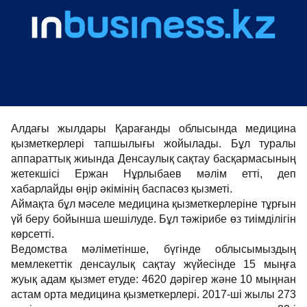
Алдағы жылдары Қарағанды облысында медицина
қызметкерлері тапшылығы жойылады. Бұл туралы
аппараттық жиында Денсаулық сақтау басқармасының
жетекшісі Ержан Нұрлыбаев мәлім етті, деп
хабарлайды өңір әкімінің баспасөз қызметі.
Аймақта бұл мәселе медицина қызметкерлеріне тұрғын
үй беру бойынша шешілуде. Бұл тәжірибе өз тиімділігін
көрсетті.
Ведомства мәліметінше, бүгінде облысымыздың
мемлекеттік денсаулық сақтау жүйесінде 15 мыңға
жуық адам қызмет етуде: 4620 дәрігер және 10 мыңнан
астам орта медицина қызметкерлері. 2017-ші жылы 273