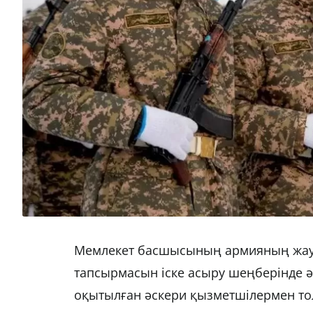
Мемлекет басшысының армияның жауынг
тапсырмасын іске асыру шеңберінде ә
оқытылған әскери қызметшілермен т