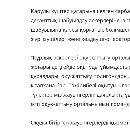
Қарулы күштер қатарына келген сарба
десанттық-шабуылдау әскерлеріне, арт
шабуылына қарсы қорғаныс бөлімшел
жүргізушілері және көздеуші-операт
"Құрлық әскерлері оқу-жаттығу орта
жоғары деңгейде оқытуды ұйымдастыру
құралдары, оқу-жаттығу полигондары
кітапхана бар. Тәжірибелі оқытушыла
түлектеріміз жауынгерлік даярлықта ұд
өтті оқу-жаттығу орталығының команд
Оқуды бітірген жауынгерлерді қызметі