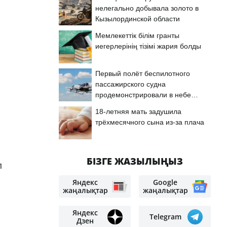
нелегально добывала золото в
Кызылординской области
Мемлекеттік білім гранты
иегерлерінің тізімі жария болды
Первый полёт беспилотного
пассажирского судна
продемонстрировали в небе
Астаны
18-летняя мать задушила
трёхмесячного сына из-за плача
БІЗГЕ ЖАЗЫЛЫҢЫЗ
п
Яндекс
Google
жаңалықтар
жаңалықтар
Яндекс
Telegram
Дзен