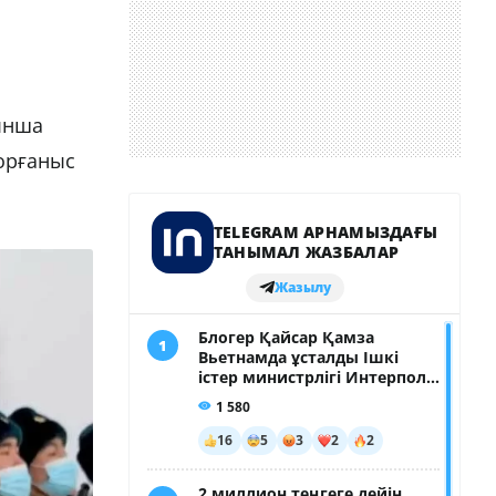
ынша
Қорғаныс