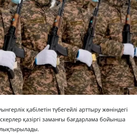
ерлік қабілетін түбегейлі арттыру жөніндегі
скерлер қазіргі заманғы бағдарлама бойынша
олықтырылады.