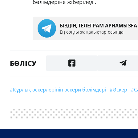
бөлімдеріне жіберіледі.
БІЗДІҢ ТЕЛЕГРАМ АРНАМЫЗҒ
Ең соңғы жаңалықтар осында
БӨЛІСУ
#Құрлық әскерлерінің әскери бөлімдері
#Әскер