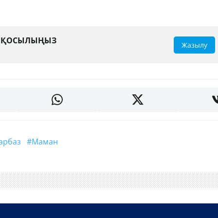
А ҚОСЫЛЫҢЫЗ
Жазылу
#сарбаз
#маман