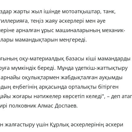
здар жарты жыл ішінде мотоатқыштар, танк,
иллерияға, теңіз жаяу әскерлері мен әуе
еріне арналған ұрыс машиналарының механик-
орлары мамандықтарын меңгереді.
лығының оқу-материалдық базасы кіші мамандарды
ға мүмкіндік береді. Мұнда үдеткіш-жаттықтыру
, арнайы оқулықтармен жабдықталған ауқымды
рдың еңбегінің арқасында орталықты бітірген
айы жоғары нәтижелер көрсетіп келеді", – деп ата
ирі полковник Алмас Доспаев.
н жалғастыру үшін Құрлық әскерлерінің әскери