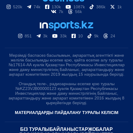
520k
74k
130k
1087k
386k
1k
7k
56k
851
3k
33k
10
9k
24
Мерзімді баспасөз басылымын, ақпараттық агенттікті және
желілік басылымды есепке қою, қайта есепке алу туралы
№17614-АА куәлік Қазақстан Республикасы Инвестициялар
және даму министрлігінің Байланыс, ақпараттандыру және
ақпарат комитетімен 2019 жылдың 15 наурызында берілді.
Отандық теле-, радиоарнаны есепке қою туралы
№KZ23VJB00000123 куәлік Қазақстан Республикасы
Инвестициялар және даму министрлігінің Байланыс,
ақпараттандыру және ақпарат комитетімен 2016 жылдың 8
қыркүйегінде берілді.
МАТЕРИАЛДАРДЫ ПАЙДАЛАНУ ТУРАЛЫ КЕЛІСІМ
БІЗ ТУРАЛЫ
БАЙЛАНЫСТАР
ЖОБАЛАР