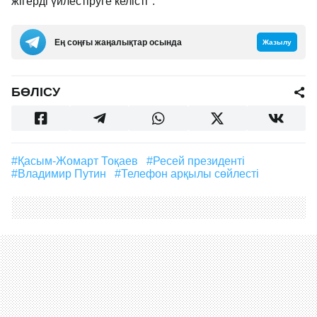
жігерді үйлестіруге келісті".
Ең соңғы жаңалықтар осында
Жазылу
БӨЛІСУ
#Қасым-Жомарт Тоқаев
#Ресей президенті
#Владимир Путин
#телефон арқылы сөйлесті