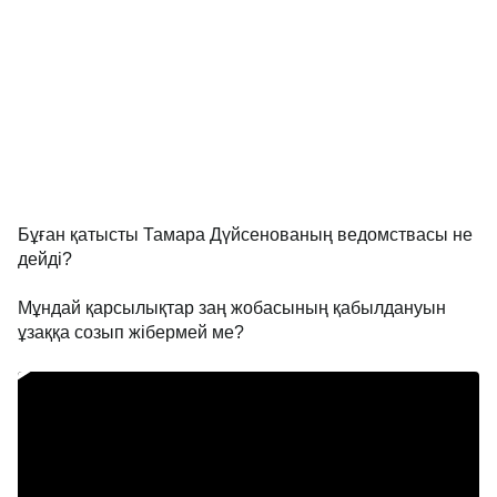
Бұған қатысты Тамара Дүйсенованың ведомствасы не
дейді?
Мұндай қарсылықтар заң жобасының қабылдануын
ұзаққа созып жібермей ме?