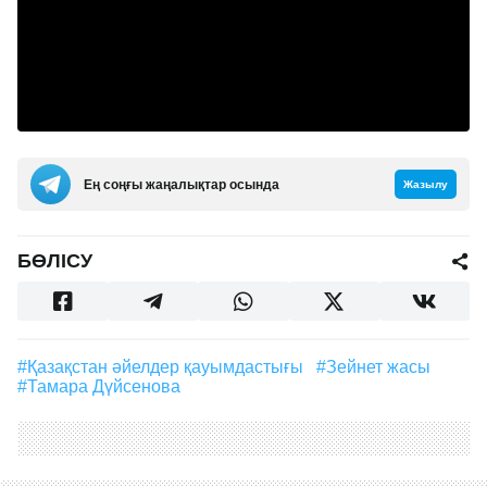
Ең соңғы жаңалықтар осында
Жазылу
БӨЛІСУ
#Қазақстан әйелдер қауымдастығы
#зейнет жасы
#Тамара Дүйсенова