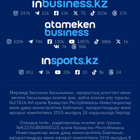
247k
21k
12k
75
523k
17k
520k
74k
130k
1087k
386k
1k
7k
56k
851
3k
33k
10
9k
24
Мерзімді баспасөз басылымын, ақпараттық агенттікті және
желілік басылымды есепке қою, қайта есепке алу туралы
№17614-АА куәлік Қазақстан Республикасы Инвестициялар
және даму министрлігінің Байланыс, ақпараттандыру және
ақпарат комитетімен 2019 жылдың 15 наурызында берілді.
Отандық теле-, радиоарнаны есепке қою туралы
№KZ23VJB00000123 куәлік Қазақстан Республикасы
Инвестициялар және даму министрлігінің Байланыс,
ақпараттандыру және ақпарат комитетімен 2016 жылдың 8