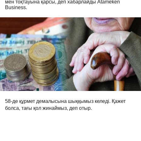
мен тоқтауына қарсы, деп хабарлайды Atameken
Business.
58-де құрмет демалысына шыққымыз келеді. Қажет
болса, тағы қол жинаймыз, деп отыр.