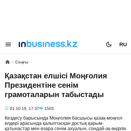
RU
Соңғы
Қазақстан елшісі Моңғолия
Президентіне сенім
грамоталарын табыстады
01.10.19, 17:37
1503
Кездесу барысында Моңғолия басшысы қазақ-моңғол
елдері арасында қалыптасқан достық қарым-
қатынастар мен өзара сенім ахуалын, сондай-ақ өңірлік