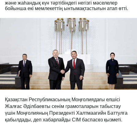
және жаһандық күн тәртібіндегі негізгі мәселелер
бойынша екі мемлекеттің ынтымақтастығын атап өтті.
Қазақстан Республикасының Моңғолиядағы елшісі
Жалғас Әділбаевты cенім грамоталарын табыстау
үшін Моңғолияның Президенті Халтмаагийн Баттулга
қабылдады, деп хабарлайды СІМ баспасөз қызметі.