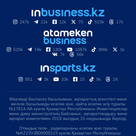
247k
21k
12k
75
523k
17k
520k
74k
130k
1087k
386k
1k
7k
56k
851
3k
33k
10
9k
24
Мерзімді баспасөз басылымын, ақпараттық агенттікті және
желілік басылымды есепке қою, қайта есепке алу туралы
№17614-АА куәлік Қазақстан Республикасы Инвестициялар
және даму министрлігінің Байланыс, ақпараттандыру және
ақпарат комитетімен 2019 жылдың 15 наурызында берілді.
Отандық теле-, радиоарнаны есепке қою туралы
№KZ23VJB00000123 куәлік Қазақстан Республикасы