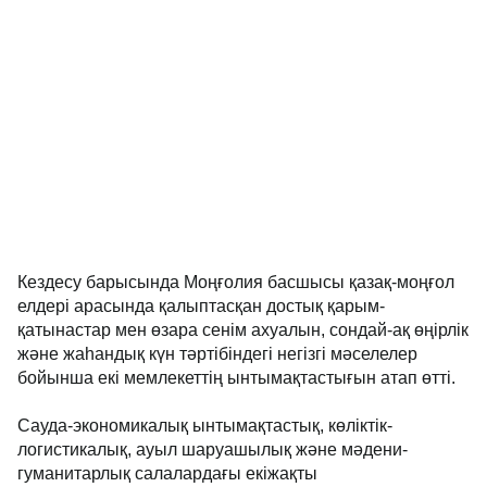
Кездесу барысында Моңғолия басшысы қазақ-моңғол
елдері арасында қалыптасқан достық қарым-
қатынастар мен өзара сенім ахуалын, сондай-ақ өңірлік
және жаһандық күн тәртібіндегі негізгі мәселелер
бойынша екі мемлекеттің ынтымақтастығын атап өтті.
Сауда-экономикалық ынтымақтастық, көліктік-
логистикалық, ауыл шаруашылық және мәдени-
гуманитарлық салалардағы екіжақты