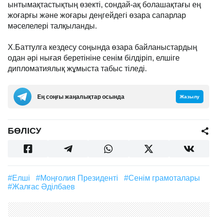
ынтымақтастықтың өзекті, сондай-ақ болашақтағы ең
жоғарғы және жоғары деңгейдегі өзара сапарлар
мәселелері талқыланды.
Х.Баттулга кездесу соңында өзара байланыстардың
одан әрі нығая беретініне сенім білдіріп, елшіге
дипломатиялық жұмыста табыс тіледі.
Ең соңғы жаңалықтар осында
Жазылу
БӨЛІСУ
#елші
#Моңғолия Президенті
#сенім грамоталары
#Жалғас Әділбаев