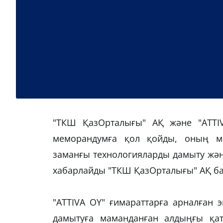
"ТКШ ҚазОрталығы" АҚ және "ATTIV
меморандумға қол қойды, оның ма
заманғы технологияларды дамыту және
хабарлайды "ТКШ ҚазОрталығы" АҚ ба
"ATTIVA OY" ғимараттарға арналған 
дамытуға маманданған алдыңғы қат