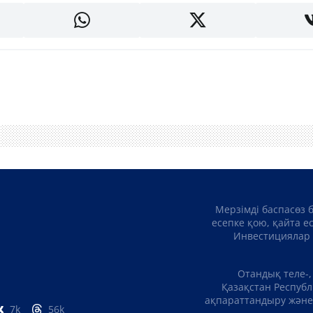
Мерзімді баспасөз 
есепке қою, қайта е
Инвестициялар 
Отандық теле-,
Қазақстан Республ
ақпараттандыру және 
7k
56k