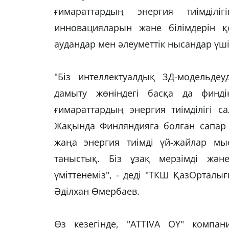
ғимараттардың энергия тиімділі
инновацияларын және білімдерін қ
аудандар мен әлеуметтік нысандар үш
"Біз интеллектуалдық ЗД-модельдеу
дамыту жөніндегі басқа да финді
ғимараттардың энергия тиімділігі с
Жақында Финляндияға болған сапар 
жаңа энергия тиімді үй-жайлар м
таныстық. Біз ұзақ мерзімді жән
үміттенеміз", - деді "ТКШ ҚазОртал
Әділхан Өмербаев.
Өз кезегінде, "ATTIVA OY" компа