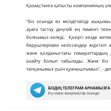
Қазақстанға қатысты компанияның үлк
"Біз осында өз өкілдігімізді ашқымы
ауаға тастау деңгейі ең төменгі тех
болғымыз келеді. Қазіргі кезде жет
берушілерімен келіссөздер жүргізіп
және қолданыстағы ғимараттардың 
азайту болып табылады. Және біз қ
тапқанымыз үшін қуаныштымыз", - деп
БІЗДІҢ ТЕЛЕГРАМ АРНАМЫЗҒ
Ең соңғы жаңалықтар осында