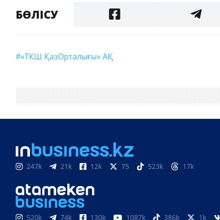
БӨЛІСУ
#«ТКШ ҚазОрталығы» АҚ
247k
21k
12k
75
523k
17k
520k
74k
130k
1087k
386k
1k