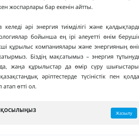
ен жоспарлары бар екенін айтты.
з келеді әрі энергия тиімділігі және қалдықтар
нологиялар бойынша ең ірі әлеуетті өнім беруші
екші құрылыс компаниялары және энергияның өні
 жатырмыз. Біздің мақсатымыз – энергия тұтыну
да, жаңа құрылыстар да өмір сүру шығыстары
азақстандық әріптестерде түсіністік пен қолда
 атап өтті ол.
А ҚОСЫЛЫҢЫЗ
Жазылу