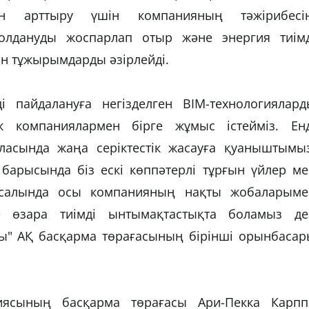
гін арттыру үшін компанияның тәжірибесін
олдануды жоспарлап отыр және энергия тиімд
ін тұжырымдарды әзірлейді.
ді пайдалануға негізделген BIM-технологиялард
к компаниялармен бірге жұмыс істейміз. Енд
аласында жаңа серіктестік жасауға қуаныштымыз
барысында біз ескі көппәтерлі тұрғын үйлер ме
ысалында осы компанияның нақты жобаларыме
е өзара тиімді ынтымақтастықта боламыз де
ығы" АҚ басқарма төрағасының бірінші орынбаса
ниясының басқарма төрағасы Ари-Пекка Карпп