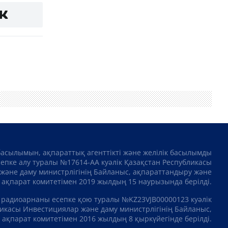
басылымын, ақпараттық агенттікті және желілік басылымды
сепке алу туралы №17614-АА куәлік Қазақстан Республикасы
және даму министрлігінің Байланыс, ақпараттандыру және
ақпарат комитетімен 2019 жылдың 15 наурызында берілді.
 радиоарнаны есепке қою туралы №KZ23VJB00000123 куәлік
икасы Инвестициялар және даму министрлігінің Байланыс,
ақпарат комитетімен 2016 жылдың 8 қыркүйегінде берілді.