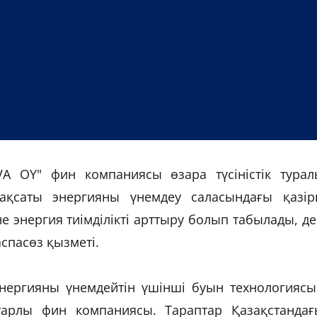
A OY" фин компаниясы өзара түсіністік турал
қсаты энергияны үнемдеу саласындағы қазірг
 энергия тиімділікті арттыру болып табылады, д
спасөз қызметі.
энергияны үнемдейтін үшінші буын технологиясы
арлы фин компаниясы. Тараптар Қазақстандағ