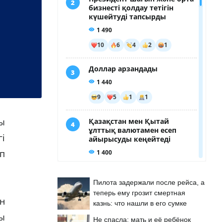
ы
і
еп
Пилота задержали после рейса, а
теперь ему грозит смертная
н
казнь: что нашли в его сумке
ы
Не спасла: мать и её ребёнок