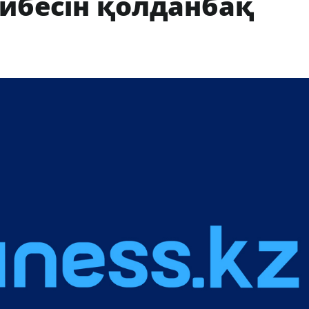
ибесін қолданбақ