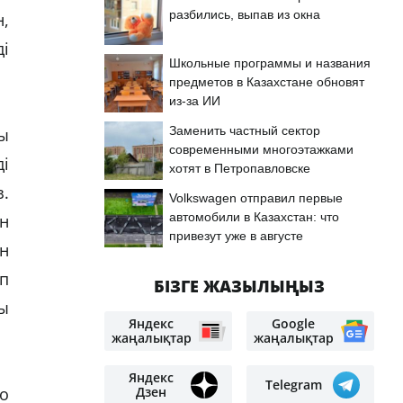
разбились, выпав из окна
,
і
Школьные программы и названия
предметов в Казахстане обновят
из-за ИИ
Заменить частный сектор
ы
современными многоэтажками
і
хотят в Петропавловске
.
Volkswagen отправил первые
автомобили в Казахстан: что
н
привезут уже в августе
н
п
БІЗГЕ ЖАЗЫЛЫҢЫЗ
ры
Яндекс
Google
жаңалықтар
жаңалықтар
Яндекс
Telegram
Дзен
о