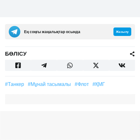
Ең соңғы жаңалықтар осында
Жазылу
БӨЛІСУ
#Танкер
#Мұнай тасымалы
#флот
#ҚМГ