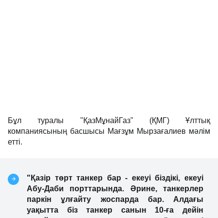
Бұл туралы "ҚазМұнайГаз" (ҚМГ) Ұлттық
компаниясының басшысы Мағзұм Мырзағалиев мәлім
етті.
"Қазір төрт танкер бар - екеуі біздікі, екеуі
Абу-Даби порттарында. Әрине, танкерлер
паркін ұлғайту жоспарда бар. Алдағы
уақытта біз танкер санын 10-ға дейін