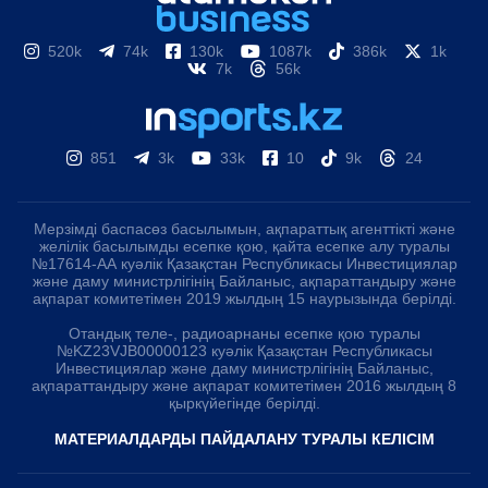
520k
74k
130k
1087k
386k
1k
7k
56k
851
3k
33k
10
9k
24
Мерзімді баспасөз басылымын, ақпараттық агенттікті және
желілік басылымды есепке қою, қайта есепке алу туралы
№17614-АА куәлік Қазақстан Республикасы Инвестициялар
және даму министрлігінің Байланыс, ақпараттандыру және
ақпарат комитетімен 2019 жылдың 15 наурызында берілді.
Отандық теле-, радиоарнаны есепке қою туралы
№KZ23VJB00000123 куәлік Қазақстан Республикасы
Инвестициялар және даму министрлігінің Байланыс,
ақпараттандыру және ақпарат комитетімен 2016 жылдың 8
қыркүйегінде берілді.
МАТЕРИАЛДАРДЫ ПАЙДАЛАНУ ТУРАЛЫ КЕЛІСІМ