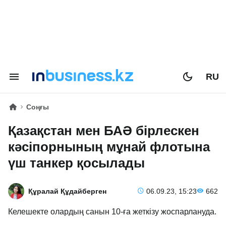
RU
Соңғы
Қазақстан мен БАӘ бірлескен
кәсіпорнының мұнай флотына
үш танкер қосылады
Құралай Құдайберген
06.09.23, 15:23
662
Келешекте олардың санын 10-ға жеткізу жоспарлануда.