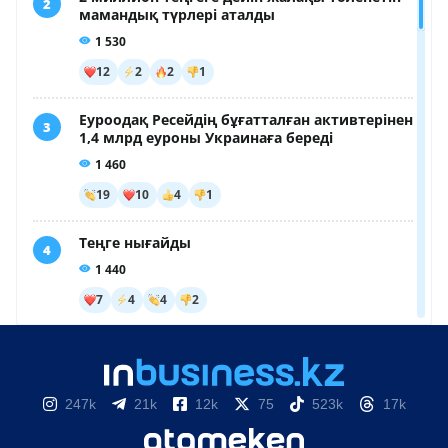
247k
21k
12k
75
523k
17k