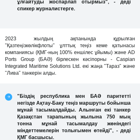
ұлғайтуды жоспарлап отырмыз", - деді
спикер журналистерге.
2023 жылдың ақпанында құрылған
"Қазтеңізкөлікфлоты" ұлттық теңіз кеме қатынасы
компаниясы (ҚМГ-ның 100% еншілес ұйымы) және AD
Ports Group (БАӘ) бірлескен кәсіпорны - Caspian
Integrated Maritime Solutions Ltd. екі жаңа "Тараз" және
"Лива" танкерін алды.
"Біздің республика мен БАӘ паритетті
негізде Ақтау-Баку теңіз маршруты бойынша
мұнай тасымалдайды. Алынған екі танкер
Қазақстан тарапының жылына 750 мың
тонна мұнай тасымалдау жөніндегі
міндеттемелерін толығымен өтейді", - деді
ҚМГ басшысы.