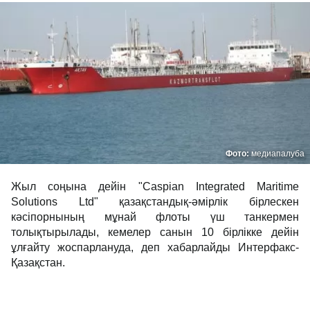
Фото:
медиапалуба
Жыл соңына дейін "Caspian Integrated Maritime
Solutions Ltd" қазақстандық-әмірлік бірлескен
кәсіпорнының мұнай флоты үш танкермен
толықтырылады, кемелер санын 10 бірлікке дейін
ұлғайту жоспарлануда, деп хабарлайды Интерфакс-
Қазақстан.