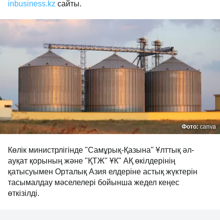
inbusiness.kz
сайты.
Фото:
canva
Көлік министрлігінде "Самұрық-Қазына" Ұлттық әл-
ауқат қорының және "ҚТЖ" ҰК" АҚ өкілдерінің
қатысуымен Орталық Азия елдеріне астық жүктерін
тасымалдау мәселелері бойынша жедел кеңес
өткізілді.