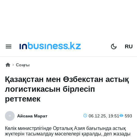
RU
Соңғы
Қазақстан мен Өзбекстан астық
логистикасын бірлесіп
реттемек
Айсана Марат
06.12.25, 19:51
593
Көлік министрлігінде Орталық Азия бағытында астық
жүк­­терін тасымалдау мәселелері қаралды, деп жазады