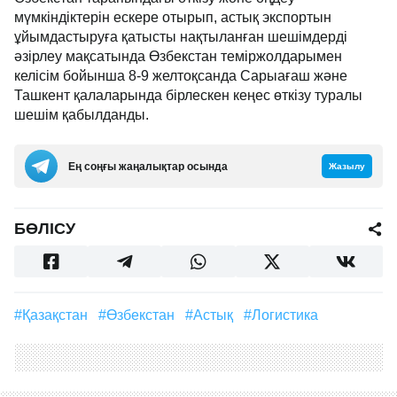
мүмкіндіктерін ескере отырып, астық экспортын
ұйымдастыруға қатысты нақтыланған шешімдерді
әзірлеу мақсатында Өзбекстан теміржолдарымен
келісім бойынша 8-9 желтоқсанда Сарыағаш және
Ташкент қалаларында бірлескен кеңес өткізу туралы
шешім қабылданды.
Ең соңғы жаңалықтар осында
Жазылу
БӨЛІСУ
#Қазақстан
#Өзбекстан
#астық
#логистика