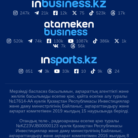
247k
21k
12k
75
523k
17k
520k
74k
130k
1087k
386k
1k
7k
56k
851
3k
33k
10
9k
24
Мерзімді баспасөз басылымын, ақпараттық агенттікті және
желілік басылымды есепке қою, қайта есепке алу туралы
№17614-АА куәлік Қазақстан Республикасы Инвестициялар
және даму министрлігінің Байланыс, ақпараттандыру және
ақпарат комитетімен 2019 жылдың 15 наурызында берілді.
Отандық теле-, радиоарнаны есепке қою туралы
№KZ23VJB00000123 куәлік Қазақстан Республикасы
Инвестициялар және даму министрлігінің Байланыс,
ақпараттандыру және ақпарат комитетімен 2016 жылдың 8