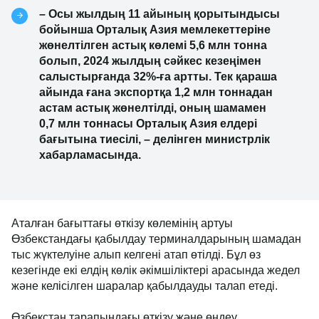
– Осы жылдың 11 айының қорытындысы
бойынша Орталық Азия мемлекеттеріне
жөнелтілген астық көлемі 5,6 млн тонна
болып, 2024 жылдың сәйкес кезеңімен
салыстырғанда 32%-ға артты.
Тек қараша
айында ғана экспортқа 1,2 млн тоннадан
астам астық жөнелтілді, оның шамамен
0,7 млн тоннасы Орталық Азия елдері
бағытына тиесілі, – делінген министрлік
хабарламасында.
Аталған бағыттағы өткізу көлемінің артуы
Өзбекстандағы қабылдау терминалдарының шамадан
тыс жүктелуіне алып келгені атап өтілді. Бұл өз
кезегінде екі елдің көлік әкімшіліктері арасында жедел
және келісілген шаралар қабылдауды талап етеді.
Өзбекстан тарапындағы өткізу және өңдеу