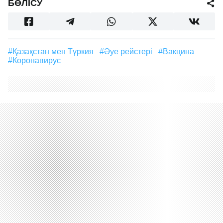
БӨЛІСУ
#Қазақстан мен Түркия
#әуе рейстері
#вакцина
#Коронавирус