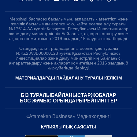
Мерзімді баспасөз басылымын, ақпараттық агенттікті және
желілік басылымды есепке қою, қайта есепке алу туралы
№17614-АА куәлік Қазақстан Республикасы Инвестициялар
және даму министрлігінің Байланыс, ақпараттандыру және
ақпарат комитетімен 2019 жылдың 15 наурызында берілді.
Отандық теле-, радиоарнаны есепке қою туралы
№KZ23VJB00000123 куәлік Қазақстан Республикасы
Инвестициялар және даму министрлігінің Байланыс,
ақпараттандыру және ақпарат комитетімен 2016 жылдың 8
қыркүйегінде берілді.
МАТЕРИАЛДАРДЫ ПАЙДАЛАНУ ТУРАЛЫ КЕЛІСІМ
БІЗ ТУРАЛЫ
БАЙЛАНЫСТАР
ЖОБАЛАР
БОС ЖҰМЫС ОРЫНДАРЫ
РЕЙТИНГТЕР
«Atameken Business» Медиахолдингі
ҚҰПИЯЛЫЛЫҚ САЯСАТЫ