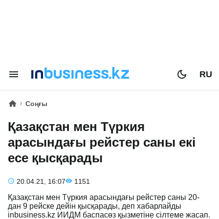
RU
Соңғы
Қазақстан мен Түркия
арасындағы рейстер саны екі
есе қысқарады
20.04.21, 16:07
1151
Қазақстан мен Түркия арасындағы рейстер саны 20-
дан 9 рейске дейін қысқарады, деп хабарлайды
inbusiness.kz ИИДМ баспасөз қызметіне сілтеме жасап.