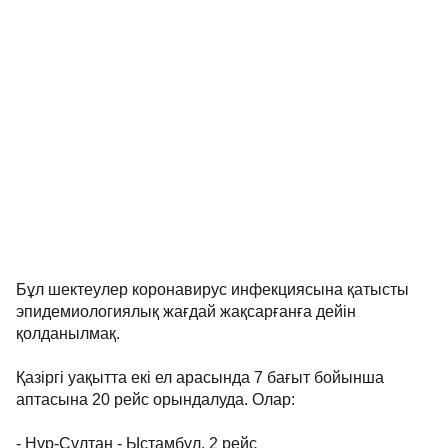
Бұл шектеулер коронавирус инфекциясына қатысты
эпидемиологиялық жағдай жақсарғанға дейін
қолданылмақ.
Қазіргі уақытта екі ел арасында 7 бағыт бойынша
аптасына 20 рейс орындалуда. Олар:
- Нұр-Сұлтан - Ыстамбұл, 2 рейс