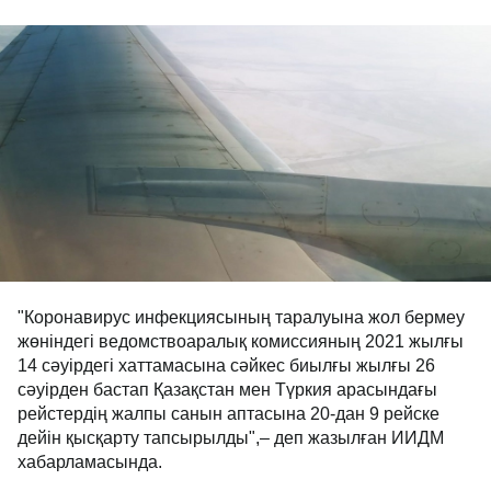
"Коронавирус инфекциясының таралуына жол бермеу
жөніндегі ведомствоаралық комиссияның 2021 жылғы
14 сәуірдегі хаттамасына сәйкес биылғы жылғы 26
сәуірден бастап Қазақстан мен Түркия арасындағы
рейстердің жалпы санын аптасына 20-дан 9 рейске
дейін қысқарту тапсырылды",– деп жазылған ИИДМ
хабарламасында.