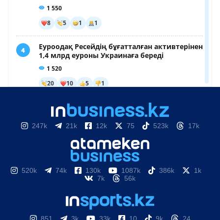
247k
21k
12k
75
523k
17k
520k
74k
130k
1087k
386k
1k
7k
56k
851
3k
33k
10
9k
24