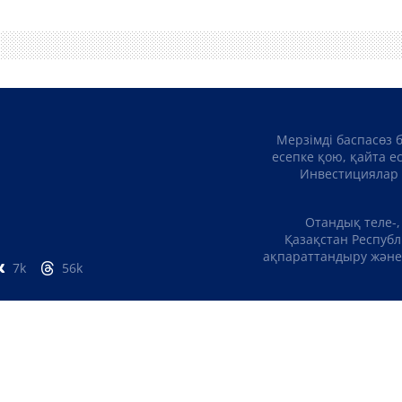
Мерзімді баспасөз 
есепке қою, қайта е
Инвестициялар 
Отандық теле-,
Қазақстан Республ
ақпараттандыру және 
7k
56k
БІЗ ТУРАЛЫ
БАЙЛ