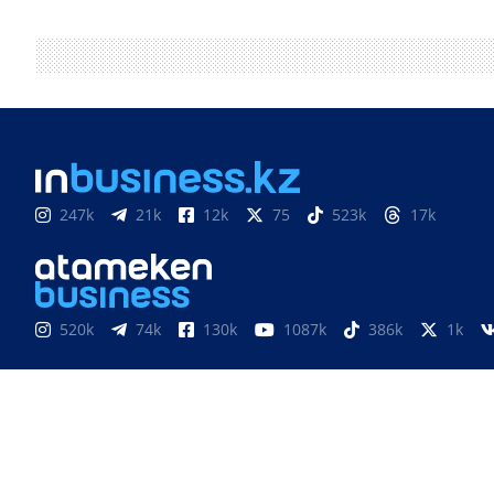
247k
21k
12k
75
523k
17k
520k
74k
130k
1087k
386k
1k
851
3k
33k
10
9k
24