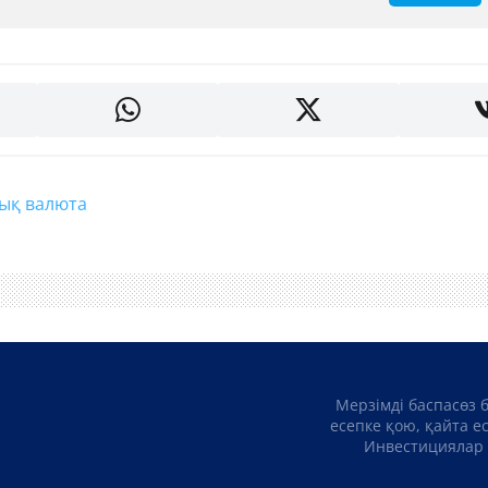
лық валюта
Мерзімді баспасөз 
есепке қою, қайта е
Инвестициялар 