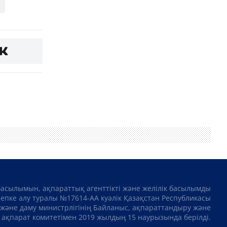
басылымын, ақпараттық агенттікті және желілік басылымды
сепке алу туралы №17614-АА куәлік Қазақстан Республикасы
және даму министрлігінің Байланыс, ақпараттандыру және
ақпарат комитетімен 2019 жылдың 15 наурызында берілді.