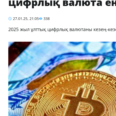
цифрлық валюта енг
27.01.25, 21:05
338
2025 жыл ұлттық цифрлық валютаны кезең-кез