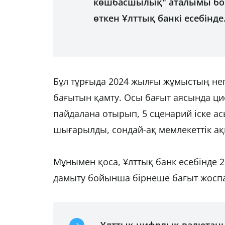
көшбасшылық" аталымы бой
өткен Ұлттық банкі есебінде
Бұл тұрғыда 2024 жылғы жұмыстың нег
бағытын қамту. Осы бағыт аясында ци
пайдалана отырып, 5 сценарий іске а
шығарылды, сондай-ақ мемлекеттік ақ
Мұнымен қоса, Ұлттық банк есебінде 
дамыту бойынша бірнеше бағыт жосп