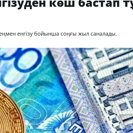
ізуден көш бастап т
еңмен енгізу бойынша соңғы жыл саналады.