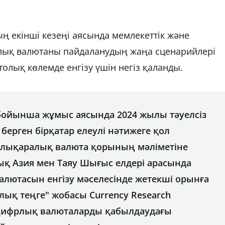
 екінші кезеңі аясында мемлекеттік және
лық валютаны пайдаланудың жаңа сценарийлері
толық көлемде енгізу үшін негіз қаланды.
бойынша жұмыс аясында 2024 жылы тәуелсіз
ерген бірқатар елеулі нәтижеге қол
 Халықаралық валюта қорының мәліметіне
ық Азия мен Таяу Шығыс елдері арасында
алютасын енгізу мәселесінде жетекші орынға
ық теңге" жобасы Currency Research
ифрлық валюталарды қабылдаудағы