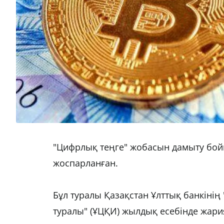
"Цифрлық теңге" жобасын дамыту бо
жоспарланған.
Бұл туралы Қазақстан Ұлттық банкін
туралы" (ҰЦҚИ) жылдық есебінде жар