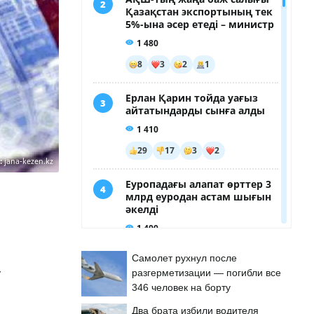
:
jana-kezen.kz
Самолет рухнул после
у
разгерметизации — погибли все
346 человек на борту
Два брата избили водителя