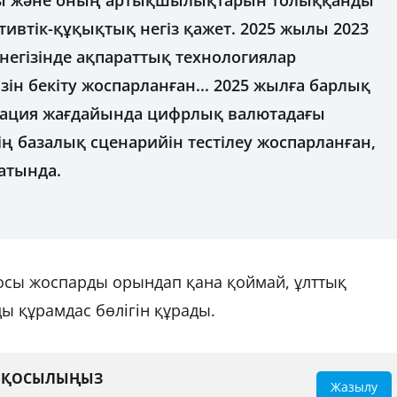
ны және оның артықшылықтарын толыққанды
ативтік-құқықтық негіз қажет. 2025 жылы 2023
негізінде ақпараттық технологиялар
зін бекіту жоспарланған... 2025 жылға барлық
ация жағдайында цифрлық валютадағы
ң базалық сценарийін тестілеу жоспарланған,
ратында.
 осы жоспарды орындап қана қоймай, ұлттық
құрамдас бөлігін құрады.
А ҚОСЫЛЫҢЫЗ
Жазылу