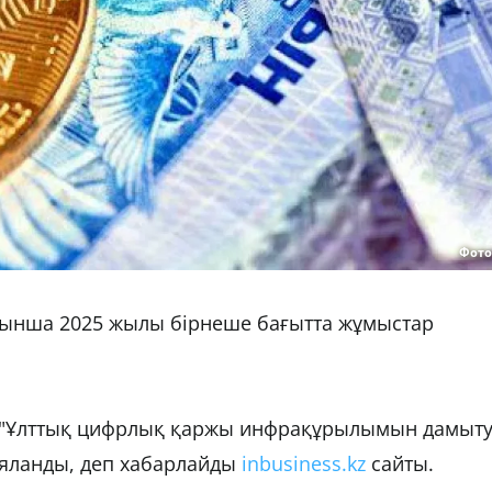
Фото
йынша 2025 жылы бірнеше бағытта жұмыстар
ің "Ұлттық цифрлық қаржы инфрақұрылымын дамыт
ияланды, деп хабарлайды
inbusiness.kz
сайты.