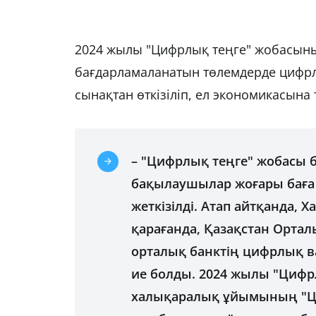
2024 жылы "Цифрлық теңге" жобасының
бағдарламаланатын төлемдерде цифр
сынақтан өткізіліп, ел экономикасына 
– "Цифрлық теңге" жобасы 
бақылаушылар жоғары баға б
жеткізілді. Атап айтқанда,
қарағанда, Қазақстан Ортал
орталық банктің цифрлық в
ие болды. 2024 жылы "Цифрл
халықаралық ұйымының "Ц