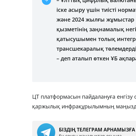
– Ұлттық цифрлық валюта
іске асыру үшін тиісті норм
және 2024 жылғы жұмыстар 
қызметінің заңнамалық негі
қатысушымен толық интегр
трансшекаралық төлемдерді
– деп аталып өткен ҰБ ақпа
ЦТ платформасын пайдалануға енгізу
қаржылық инфрақұрылымның маңызды 
БІЗДІҢ ТЕЛЕГРАМ АРНАМЫЗҒ
Ең соңғы жаңалықтар осында