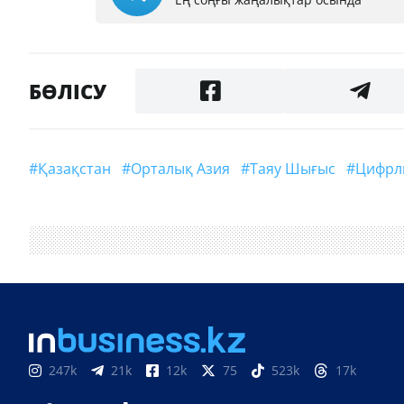
БӨЛІСУ
#Қазақстан
#Орталық Азия
#Таяу Шығыс
#Цифр
247k
21k
12k
75
523k
17k