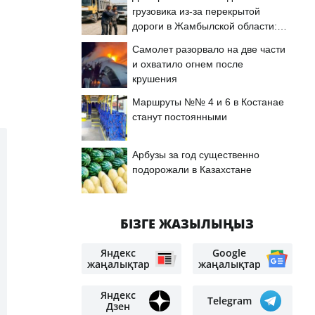
грузовика из-за перекрытой
дороги в Жамбылской области:
подробности
Самолет разорвало на две части
и охватило огнем после
крушения
Маршруты №№ 4 и 6 в Костанае
станут постоянными
Арбузы за год существенно
подорожали в Казахстане
БІЗГЕ ЖАЗЫЛЫҢЫЗ
Яндекс
Google
жаңалықтар
жаңалықтар
Яндекс
Telegram
Дзен