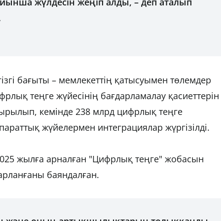
ынша жүлдесін жеңіп алды, – деп аталып
.
ізгі бағыты – мемлекеттің қатысуымен төлемдер
фрлық теңге жүйесінің бағдарламалау қасиеттерін
сырылып, кемінде 238 млрд цифрлық теңге
параттық жүйелермен интеграциялар жүргізілді.
2025 жылға арналған "Цифрлық теңге" жобасын
арланғаны баяндалған.