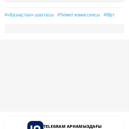
#«Қазақстан» шахтасы
#Үкімет комиссиясы
#өрт