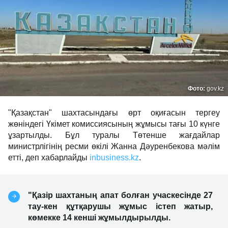
Фото:
gov.kz
"Қазақстан" шахтасындағы өрт оқиғасын тергеу
жөніндегі Үкімет комиссиясының жұмысы тағы 10 күнге
ұзартылды. Бұл туралы Төтенше жағдайлар
министрлігінің ресми өкілі Жанна Дәуренбекова мәлім
етті, деп хабарлайды
inbusiness.kz
.
"Қазір шахтаның апат болған учаскесінде 27
тау-кен құтқарушы жұмыс істеп жатыр,
көмекке 14 кенші жұмылдырылды.