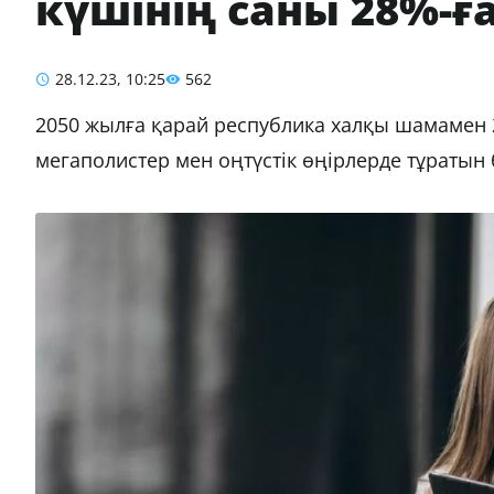
күшінің саны 28%-ға
28.12.23, 10:25
562
2050 жылға қарай республика халқы шамамен 2
мегаполистер мен оңтүстік өңірлерде тұраты