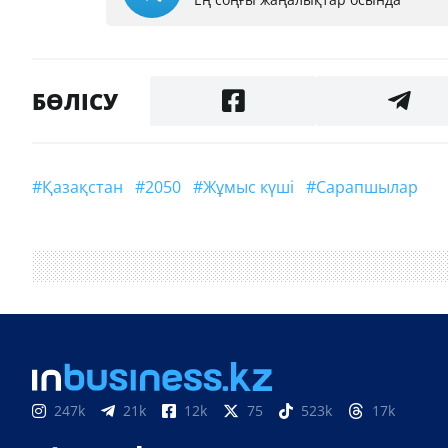
БӨЛІСУ
#Қазақстан
#2050
#жұмыс күші
#Сарапшылар
247k
21k
12k
75
523k
17k