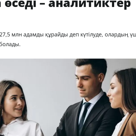
 өседі – аналитиктер
7,5 млн адамды құрайды деп күтілуде, олардың үш
н болады.