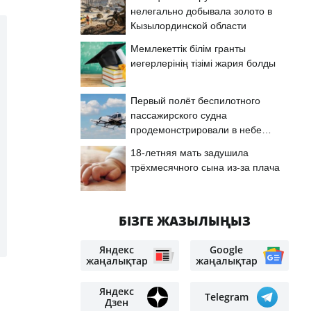
нелегально добывала золото в
Кызылординской области
Мемлекеттік білім гранты
иегерлерінің тізімі жария болды
Первый полёт беспилотного
пассажирского судна
продемонстрировали в небе
Астаны
18-летняя мать задушила
трёхмесячного сына из-за плача
БІЗГЕ ЖАЗЫЛЫҢЫЗ
Яндекс
Google
жаңалықтар
жаңалықтар
Яндекс
Telegram
Дзен