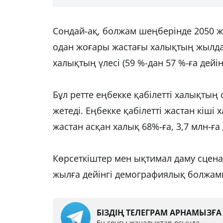
Сондай-ақ, болжам шеңберінде 2050 жы
одан жоғары жастағы халықтың жылдам
халықтың үлесі (59 %-дан 57 %-ға дейін
Бұл ретте еңбекке қабілетті халықтың
жетеді. Еңбекке қабілетті жастан кіші х
жастан асқан халық 68%-ға, 3,7 млн-ға 
Көрсеткіштер мен ықтимал даму сцен
жылға дейінгі демографиялық болжамн
БІЗДІҢ ТЕЛЕГРАМ АРНАМЫЗҒ
Ең соңғы жаңалықтар осында