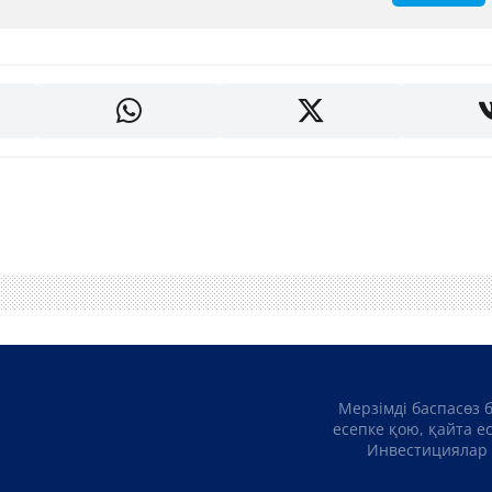
Мерзімді баспасөз 
есепке қою, қайта е
Инвестициялар 