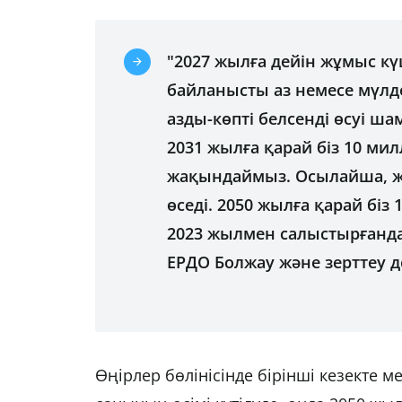
"2027 жылға дейін жұмыс кү
байланысты аз немесе мүлде
азды-көпті белсенді өсуі ш
2031 жылға қарай біз 10 ми
жақындаймыз. Осылайша, ж
өседі. 2050 жылға қарай біз
2023 жылмен салыстырғанда 
ЕРДО Болжау және зерттеу 
Өңірлер бөлінісінде бірінші кезекте 