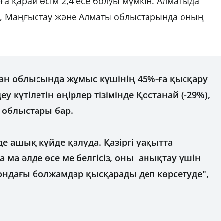
ға қарай өсім 2,4 есе болуы мүмкін. Алматыда
ады, Маңғыстау және Алматы облыстарында оның
стан облысында жұмыс күшінің 45%-ға қысқару
еу күтілетін өңірлер тізімінде Қостанай (-29%),
) облыстары бар.
де ашық күйде қалуда. Қазіргі уақытта
 ма әлде өсе ме белгісіз, оны анықтау үшін
е ондағы болжамдар қысқарады деп көрсетуде",