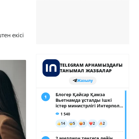
тен екісі