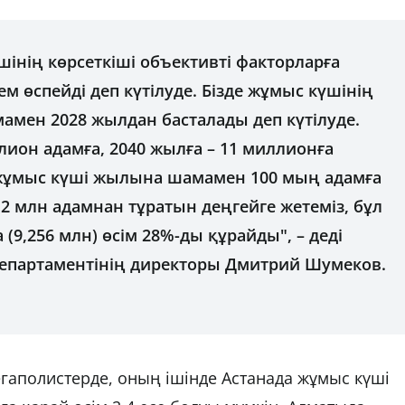
шінің көрсеткіші объективті факторларға
м өспейді деп күтілуде. Бізде жұмыс күшінің
амамен 2028 жылдан басталады деп күтілуде.
ллион адамға, 2040 жылға – 11 миллионға
ұмыс күші жылына шамамен 100 мың адамға
 12 млн адамнан тұратын деңгейге жетеміз, бұл
(9,256 млн) өсім 28%-ды құрайды", – деді
департаментінің директоры Дмитрий Шумеков.
мегаполистерде, оның ішінде Астанада жұмыс күші