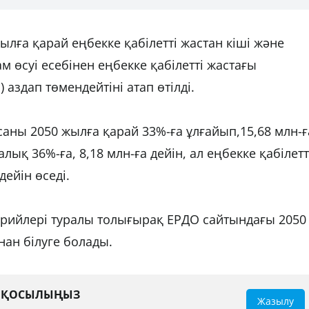
лға қарай еңбекке қабілетті жастан кіші және
 өсуі есебінен еңбекке қабілетті жастағы
) аздап төмендейтіні атап өтілді.
 саны 2050 жылға қарай 33%-ға ұлғайып,15,68 млн-ғ
алық 36%-ға, 8,18 млн-ға дейін, ал еңбекке қабілетт
дейін өседі.
арийлері туралы толығырақ ЕРДО сайтындағы 2050
ан білуге болады.
А ҚОСЫЛЫҢЫЗ
Жазылу