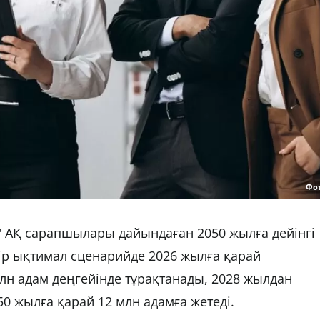
Фо
" АҚ сарапшылары дайындаған 2050 жылға дейінгі
ір ықтимал сценарийде 2026 жылға қарай
млн адам деңгейінде тұрақтанады, 2028 жылдан
50 жылға қарай 12 млн адамға жетеді.