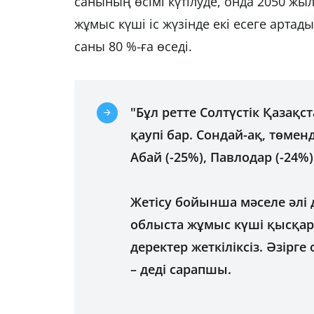
санының өсімі күтілуде, онда 2050 жыл
жұмыс күші іс жүзінде екі есеге арт
саны 80 %-ға өседі.
"Бұл ретте Солтүстік Қазақ
қаупі бар. Сондай-ақ, төменд
Абай (-25%), Павлодар (-24%
Жетісу бойынша мәселе әлі 
облыста жұмыс күші қысқара
деректер жеткіліксіз. Әзірг
– деді сарапшы.