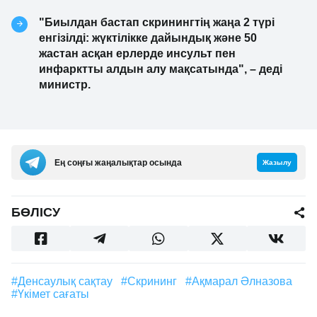
"Биылдан бастап скринингтің жаңа 2 түрі
енгізілді: жүктілікке дайындық және 50
жастан асқан ерлерде инсульт пен
инфарктты алдын алу мақсатында", – деді
министр.
Ең соңғы жаңалықтар осында
Жазылу
БӨЛІСУ
#денсаулық сақтау
#скрининг
#Ақмарал Әлназова
#Үкімет сағаты