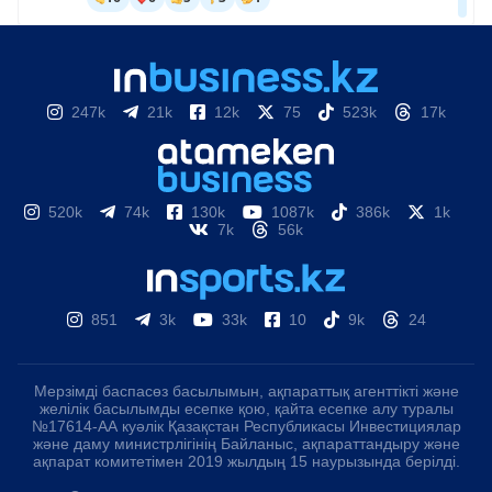
247k
21k
12k
75
523k
17k
520k
74k
130k
1087k
386k
1k
7k
56k
851
3k
33k
10
9k
24
Мерзімді баспасөз басылымын, ақпараттық агенттікті және
желілік басылымды есепке қою, қайта есепке алу туралы
№17614-АА куәлік Қазақстан Республикасы Инвестициялар
және даму министрлігінің Байланыс, ақпараттандыру және
ақпарат комитетімен 2019 жылдың 15 наурызында берілді.