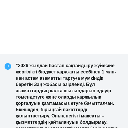
"2026 жылдан бастап сақтандыру жүйесіне
жергілікті бюджет қаражаты есебінен 1 млн-
нан астам азаматты тартуға мүмкіндік
беретін Заң жобасы әзірленді. Бұл
азаматтардың қалта шығындарын едәуір
төмендетуге және оларды қаржылық
қорғалуын қамтамасыз етуге бағытталған.
Екіншіден, бірыңғай пакеттерді
қалыптастыру. Оның негізгі мақсаты –
қызметтердің қайталануын болдырмау,