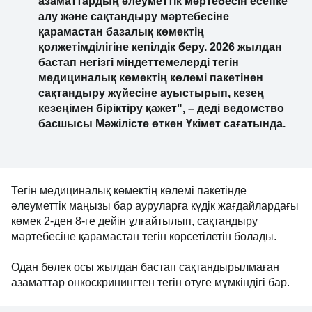
азаматтардың әлеуметтік мәртебесін есепке
алу және сақтандыру мәртебесіне
қарамастан базалық көмектің
қолжетімділігіне кепілдік беру. 2026 жылдан
бастап негізгі міндеттемелерді тегін
медициналық көмектің көлемі пакетінен
сақтандыру жүйесіне ауыстырып, кезең
кезеңімен біріктіру қажет", – деді ведомство
басшысы Мәжілісте өткен Үкімет сағатында.
Тегін медициналық көмектің көлемі пакетінде
әлеуметтік маңызы бар ауруларға күдік жағдайлардағы
көмек 2-ден 8-ге дейін ұлғайтылып, сақтандыру
мәртебесіне қарамастан тегін көрсетілетін болады.
Одан бөлек осы жылдан бастап сақтандырылмаған
азаматтар онкоскринингтен тегін өтуге мүмкіндігі бар.