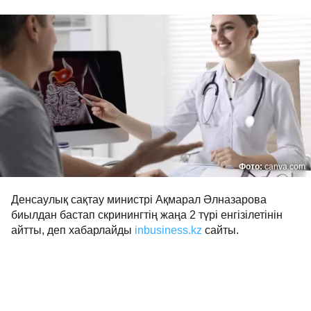
Фото:
canva.com
Денсаулық сақтау министрі Ақмарал Әлназарова
биылдан бастап скринингтің жаңа 2 түрі енгізілетінін
айтты, деп хабарлайды
inbusiness.kz
сайты.