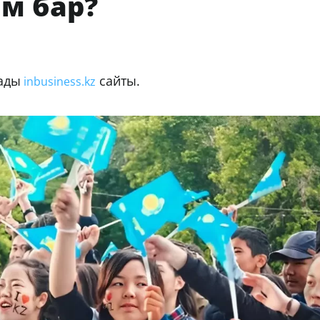
м бар?
зады
сайты.
inbusiness.kz