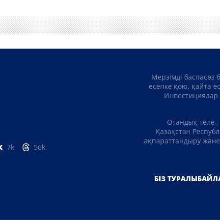
Мерзімді баспасөз 
есепке қою, қайта е
Инвестициялар 
Отандық теле-,
Қазақстан Республ
ақпараттандыру және 
7k
56k
БІЗ ТУРАЛЫ
БАЙЛ