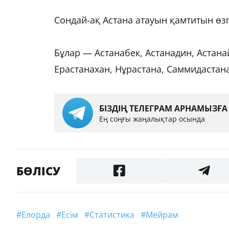
Сондай-ақ Астана атауын қамтитын өзг
Бұлар — Астанабек, Астанадин, Астанай
Ерастанахан, Нұрастана, Саммидастана
БІЗДІҢ ТЕЛЕГРАМ АРНАМЫЗҒ
Ең соңғы жаңалықтар осында
БӨЛІСУ
#Елорда
#есім
#статистика
#Мейрам