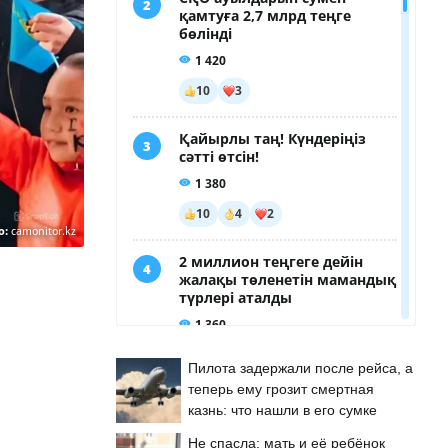
о:
camonitor.kz
Пилота задержали после рейса, а
теперь ему грозит смертная
казнь: что нашли в его сумке
Не спасла: мать и её ребёнок