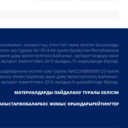
басылымын, ақпараттық агенттікті және желілік басылымды
сепке алу туралы №17614-АА куәлік Қазақстан Республикасы
және даму министрлігінің Байланыс, ақпараттандыру және
ақпарат комитетімен 2019 жылдың 15 наурызында берілді.
 радиоарнаны есепке қою туралы №KZ23VJB00000123 куәлік
икасы Инвестициялар және даму министрлігінің Байланыс,
ақпарат комитетімен 2016 жылдың 8 қыркүйегінде берілді.
МАТЕРИАЛДАРДЫ ПАЙДАЛАНУ ТУРАЛЫ КЕЛІСІМ
АНЫСТАР
ЖОБАЛАР
БОС ЖҰМЫС ОРЫНДАРЫ
РЕЙТИНГТЕР
Telegram арнамызға жазылыңыз!
Жаңалықтар туралы бірінші біліңіз