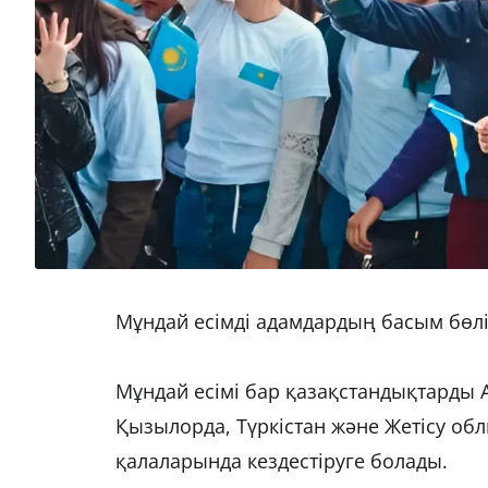
Мұндай есімді адамдардың басым бөлі
Мұндай есімі бар қазақстандықтарды 
Қызылорда, Түркістан және Жетісу об
қалаларында кездестіруге болады.