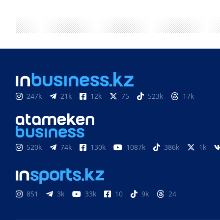
247k
21k
12k
75
523k
17k
520k
74k
130k
1087k
386k
1k
851
3k
33k
10
9k
24