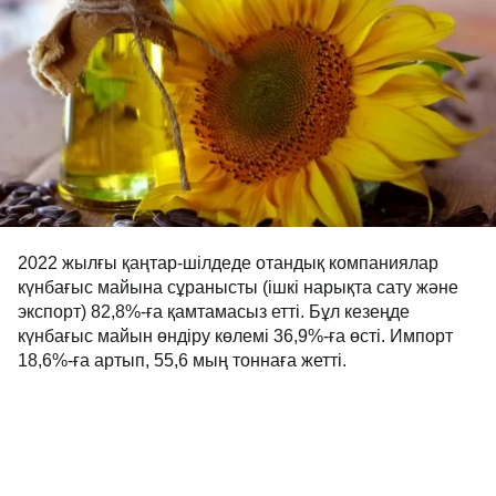
2022 жылғы қаңтар-шілдеде отандық компаниялар
күнбағыс майына сұранысты (ішкі нарықта сату және
экспорт) 82,8%-ға қамтамасыз етті. Бұл кезеңде
күнбағыс майын өндіру көлемі 36,9%-ға өсті. Импорт
18,6%-ға артып, 55,6 мың тоннаға жетті.