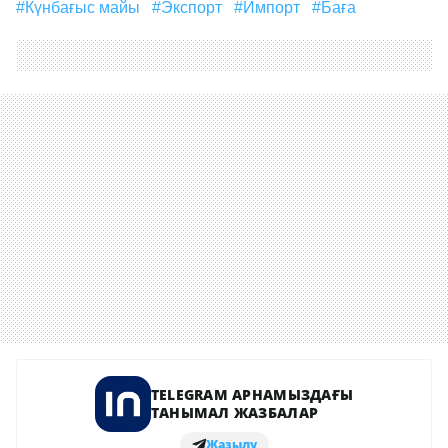
#Күнбағыс майы
#экспорт
#импорт
#Баға