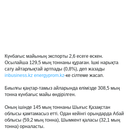
Күнбағыс майының экспорты 2,6 есеге өскен.
Осылайша 129,5 мың тоннаны құраған. Ішкі нарықта
сату айтарлықтай артпады (0,8%), деп жазады
inbusiness.kz
energyprom.kz
-ке сілтеме жасап.
Биылғы қаңтар-тамыз айларында елімізде 308,5 мың
тонна күнбағыс майы өндірілген.
Оның ішінде 145 мың тоннаны Шығыс Қазақстан
облысы қамтамасыз етті. Одан кейінгі орындарда Абай
облысы (59,2 мың тонна), Шымкент қаласы (32,1 мың
тонна) орналасты.