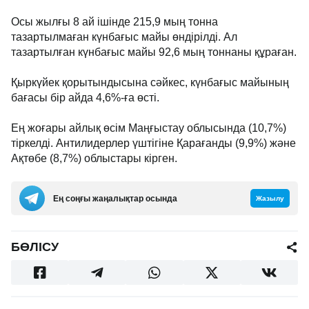
Осы жылғы 8 ай ішінде 215,9 мың тонна
тазартылмаған күнбағыс майы өндірілді. Ал
тазартылған күнбағыс майы 92,6 мың тоннаны құраған.
Қыркүйек қорытындысына сәйкес, күнбағыс майының
бағасы бір айда 4,6%-ға өсті.
Ең жоғары айлық өсім Маңғыстау облысында (10,7%)
тіркелді. Антилидерлер үштігіне Қарағанды (9,9%) және
Ақтөбе (8,7%) облыстары кірген.
Ең соңғы жаңалықтар осында
Жазылу
БӨЛІСУ