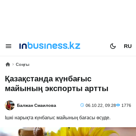
RU
Соңғы
Қазақстанда күнбағыс
майының экспорты артты
Балжан Смаилова
06.10.22, 09:28
1776
Ішкі нарықта күнбағыс майының бағасы өсуде.