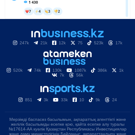
247k
21k
12k
75
523k
17k
520k
74k
130k
1087k
386k
1k
7k
56k
851
3k
33k
10
9k
24
Мерзімді баспасөз басылымын, ақпараттық агенттікті және
желілік басылымды есепке қою, қайта есепке алу туралы
№17614-АА куәлік Қазақстан Республикасы Инвестициялар
және даму министрлігінің Байланыс, ақпараттандыру және