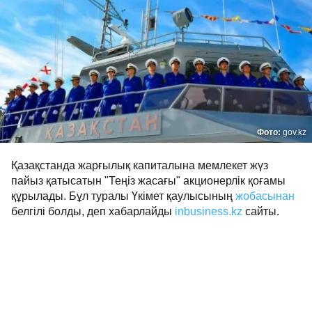
Фото:
gov.kz
Қазақстанда жарғылық капиталына мемлекет жүз
пайыз қатысатын "Теңіз жасағы" акционерлік қоғамы
құрылады. Бұл туралы Үкімет қаулысының
жобасынан
белгілі болды, деп хабарлайды
inbusiness.kz
сайты.