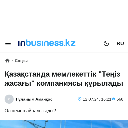
RU
Соңғы
Қазақстанда мемлекеттік "Теңіз
жасағы" компаниясы құрылады
Гүлайым Аманқос
12.07.24, 16:21
568
Ол немен айналысады?