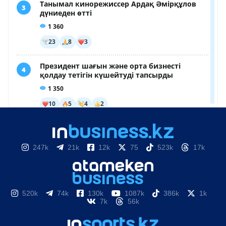
247k
21k
12k
75
523k
17k
520k
74k
130k
1087k
386k
1k
7k
56k