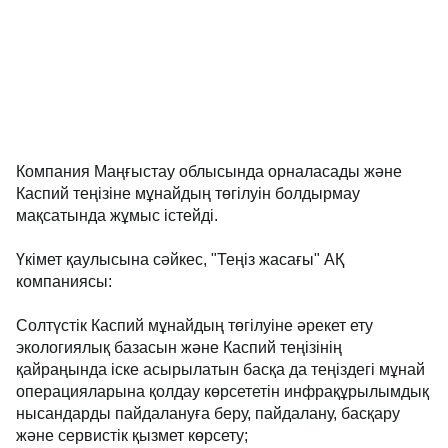
Компания Маңғыстау облысында орналасады және
Каспий теңізіне мұнайдың төгілуін болдырмау
мақсатында жұмыс істейді.
Үкімет қаулысына сәйкес, "Теңіз жасағы" АҚ
компаниясы:
Солтүстік Каспий мұнайдың төгілуіне әрекет ету
экологиялық базасын және Каспий теңізінің
қайраңында іске асырылатын басқа да теңіздегі мұнай
операцияларына қолдау көрсететін инфрақұрылымдық
нысандарды пайдалануға беру, пайдалану, басқару
және сервистік қызмет көрсету;