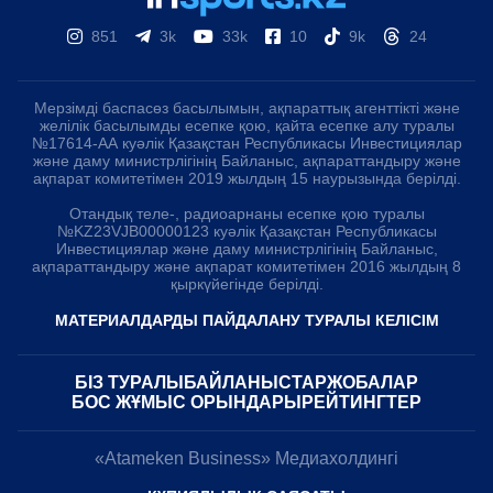
851
3k
33k
10
9k
24
Мерзімді баспасөз басылымын, ақпараттық агенттікті және
желілік басылымды есепке қою, қайта есепке алу туралы
№17614-АА куәлік Қазақстан Республикасы Инвестициялар
және даму министрлігінің Байланыс, ақпараттандыру және
ақпарат комитетімен 2019 жылдың 15 наурызында берілді.
Отандық теле-, радиоарнаны есепке қою туралы
№KZ23VJB00000123 куәлік Қазақстан Республикасы
Инвестициялар және даму министрлігінің Байланыс,
ақпараттандыру және ақпарат комитетімен 2016 жылдың 8
қыркүйегінде берілді.
МАТЕРИАЛДАРДЫ ПАЙДАЛАНУ ТУРАЛЫ КЕЛІСІМ
БІЗ ТУРАЛЫ
БАЙЛАНЫСТАР
ЖОБАЛАР
БОС ЖҰМЫС ОРЫНДАРЫ
РЕЙТИНГТЕР
«Atameken Business» Медиахолдингі