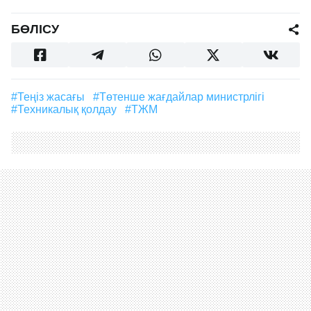
БӨЛІСУ
#Теңіз жасағы
#Төтенше жағдайлар министрлігі
#техникалық қолдау
#ТЖМ