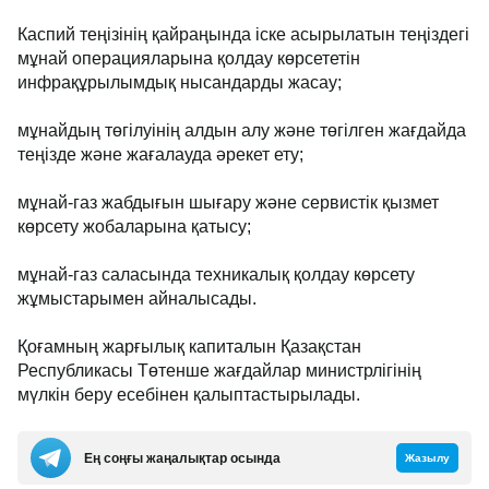
Каспий теңізінің қайраңында іске асырылатын теңіздегі
мұнай операцияларына қолдау көрсететін
инфрақұрылымдық нысандарды жасау;
мұнайдың төгілуінің алдын алу және төгілген жағдайда
теңізде және жағалауда әрекет ету;
мұнай-газ жабдығын шығару және сервистік қызмет
көрсету жобаларына қатысу;
мұнай-газ саласында техникалық қолдау көрсету
жұмыстарымен айналысады.
Қоғамның жарғылық капиталын Қазақстан
Республикасы Төтенше жағдайлар министрлiгiнiң
мүлкiн беру есебiнен қалыптастырылады.
Ең соңғы жаңалықтар осында
Жазылу