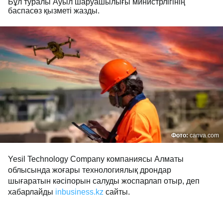
Бұл туралы Ауыл шаруашылығы министрлігінің
баспасөз қызметі жазды.
Фото:
canva.com
Yesil Technology Company компаниясы Алматы
облысында жоғары технологиялық дрондар
шығаратын кәсіпорын салуды жоспарлап отыр, деп
хабарлайды
inbusiness.kz
сайты.