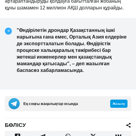
әртараптандыруды қолдауға бағытталған жобаның
құны шамамен 12 миллион АҚШ долларын құрайды.
"Өндірілетін дрондар Қазақстанның ішкі
нарығына ғана емес, Орталық Азия елдеріне
де экспортталатын болады. Өндірістік
процеске халықаралық тәжірибесі бар
жетекші инженерлер мен қазақстандық
мамандар қатысады", – деп жазылған
баспасөз хабарламасында.
Ең соңғы жаңалықтар осында
Жазылу
БӨЛІСУ