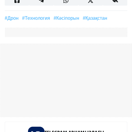
#дрон
#технология
#кәсіпорын
#Қазақстан