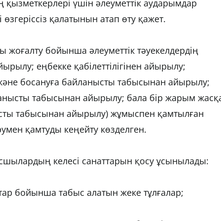
 қызметкерлері үшін әлеуметтік аударымдар
өзгеріссіз қалатынын атап өту қажет.
ты жоғалту бойынша әлеуметтік тәуекелдердің
ырылу; еңбекке қабілеттілігінен айырылу;
және босануға байланысты табысынан айырылу;
ланысты табысынан айырылу; бала бір жарым жасқ
нысты табысынан айырылу) жұмыспен қамтылған
румен қамтуды кеңейту көзделген.
ысшылардың келесі санаттарын қосу ұсынылады:
тар бойынша табыс алатын жеке тұлғалар;