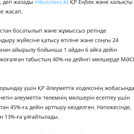
, деп жазады
inbusiness.kz
ҚР Еңбек және халықты
ме жасап.
стан босатылып және жұмыссыз ретінде
андыру жүйесіне қатысу өтіліне және соңғы 24
ан айырылу бойынша 1 айдан 6 айға дейін
м жоғалған табыстың 40%-на дейінгі мөлшерде МӘС
.
ындау үшін ҚР Әлеуметтік кодексінің жобасынд
тін әлеуметтік төлемнің мөлшерін есептеу үшін
ан 45%-ға дейін арттыру көзделген. Нәтижесінде,
н 13%-ға ұлғайтылады.