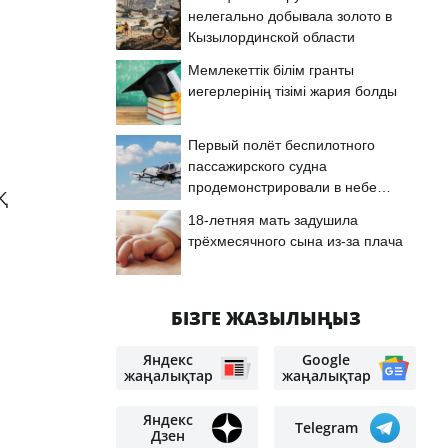
нелегально добывала золото в
Кызылординской области
Мемлекеттік білім гранты
иегерлерінің тізімі жария болды
Первый полёт беспилотного
пассажирского судна
продемонстрировали в небе
Қ
Астаны
18-летняя мать задушила
трёхмесячного сына из-за плача
а
БІЗГЕ ЖАЗЫЛЫҢЫЗ
Яндекс
Google
жаңалықтар
жаңалықтар
Яндекс
Telegram
Дзен