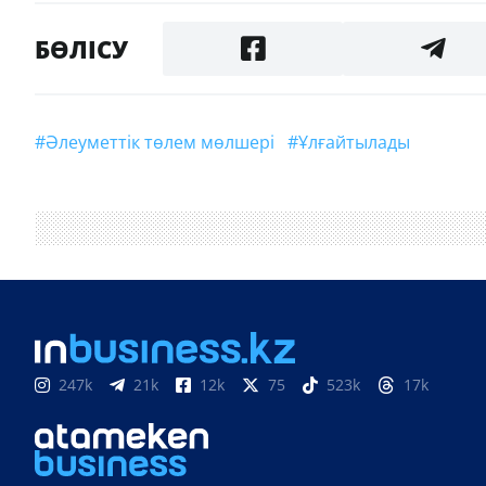
БӨЛІСУ
#Әлеуметтік төлем мөлшері
#ұлғайтылады
247k
21k
12k
75
523k
17k