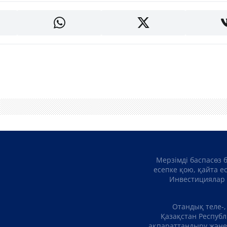
Мерзімді баспасөз 
есепке қою, қайта е
Инвестициялар 
Отандық теле-,
Қазақстан Республ
ақпараттандыру және 