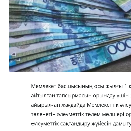
Мемлекет басшысының осы жылғы 1 қ
айтылған тапсырмасын орындау үшін 
айырылған жағдайда Мемлекеттік әлеу
төленетін әлеуметтік төлем мөлшері о
Әлеуметтік сақтандыру жүйесін дамыт