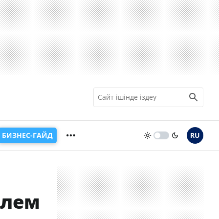
БИЗНЕС-ГАЙД
RU
өлем