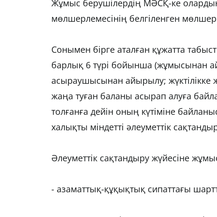
Жұмыс берушілердің МӘСҚ-ке олардың
мөлшерлемесінің белгіленген мөлшері 
Сонымен бірге аталған құжатта табыс
барлық 6 түрі бойынша (жұмысынан ай
асыраушысынан айырылу; жүктілікке 
жаңа туған баланы асырап алуға бай
толғанға дейін оның күтіміне байла
халықты міндетті әлеуметтік сақтанды
Әлеуметтік сақтандыру жүйесіне жұм
- азаматтық-құқықтық сипаттағы шарт