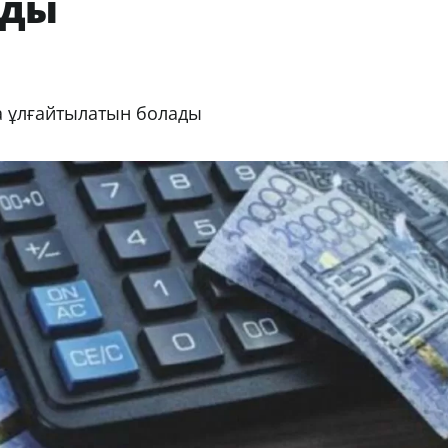
ады
а ұлғайтылатын болады