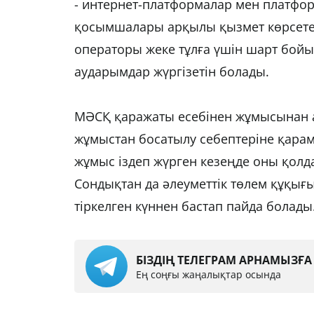
- интернет-платформалар мен платфо
қосымшалары арқылы қызмет көрсететі
операторы жеке тұлға үшін шарт бой
аударымдар жүргізетін болады.
МӘСҚ қаражаты есебінен жұмысынан а
жұмыстан босатылу себептеріне қара
жұмыс іздеп жүрген кезеңде оны қолда
Сондықтан да әлеуметтік төлем құқығ
тіркелген күннен бастап пайда болады
БІЗДІҢ ТЕЛЕГРАМ АРНАМЫЗҒ
Ең соңғы жаңалықтар осында