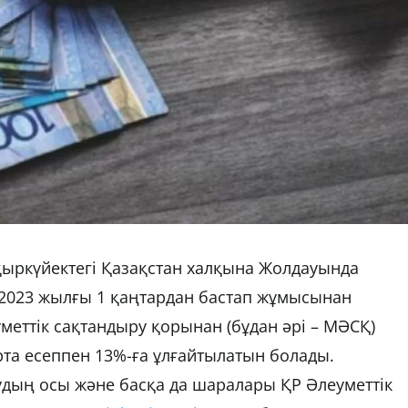
ыркүйектегі Қазақстан халқына Жолдауында
2023 жылғы 1 қаңтардан бастап жұмысынан
меттік сақтандыру қорынан (бұдан әрі – МӘСҚ)
рта есеппен 13%-ға ұлғайтылатын болады.
удың осы және басқа да шаралары ҚР Әлеуметтік