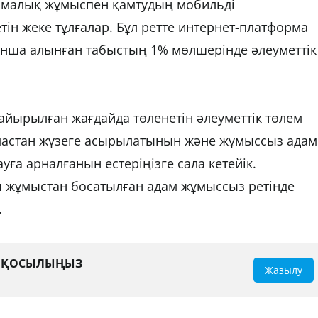
рмалық жұмыспен қамтудың мобильді
н жеке тұлғалар. Бұл ретте интернет-платформа
ынша алынған табыстың 1% мөлшерінде әлеуметтік
йырылған жағдайда төленетін әлеуметтік төлем
мастан жүзеге асырылатынын және жұмыссыз адам
уға арналғанын естеріңізге сала кетейік.
ы жұмыстан босатылған адам жұмыссыз ретінде
.
А ҚОСЫЛЫҢЫЗ
Жазылу