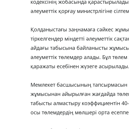
кодексінің жобасында қарастырылады
әлеуметтік қорғау министрлігіне сілте
Қолданыстағы заңнамаға сәйкес жұмы
тіркелгендер міндетті әлеуметтік сақт
айдағы табысына байланысты жұмысын
әлеуметтік төлемдер алады. Бұл төле
қаражаты есебінен жүзеге асырылады
Мемлекет басшысының тапсырмасын ор
жұмысынан айырылған жағдайда төлене
табысты алмастыру коэффициентін 40-т
осы төлемдердің мөлшері орта есеппе