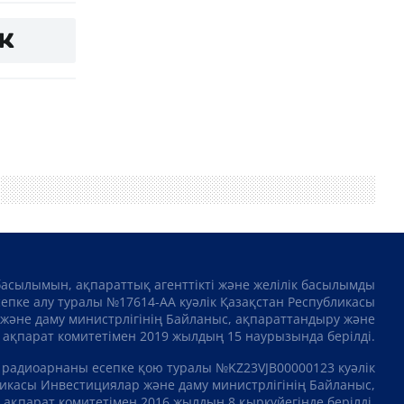
басылымын, ақпараттық агенттікті және желілік басылымды
сепке алу туралы №17614-АА куәлік Қазақстан Республикасы
және даму министрлігінің Байланыс, ақпараттандыру және
ақпарат комитетімен 2019 жылдың 15 наурызында берілді.
 радиоарнаны есепке қою туралы №KZ23VJB00000123 куәлік
икасы Инвестициялар және даму министрлігінің Байланыс,
ақпарат комитетімен 2016 жылдың 8 қыркүйегінде берілді.