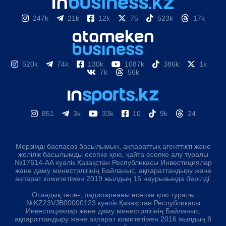
247k
21k
12k
75
523k
17k
520k
74k
130k
1087k
386k
1k
7k
56k
851
3k
33k
10
9k
24
Мерзімді баспасөз басылымын, ақпараттық агенттікті және
желілік басылымды есепке қою, қайта есепке алу туралы
№17614-АА куәлік Қазақстан Республикасы Инвестициялар
және даму министрлігінің Байланыс, ақпараттандыру және
ақпарат комитетімен 2019 жылдың 15 наурызында берілді.
Отандық теле-, радиоарнаны есепке қою туралы
№KZ23VJB00000123 куәлік Қазақстан Республикасы
Инвестициялар және даму министрлігінің Байланыс,
ақпараттандыру және ақпарат комитетімен 2016 жылдың 8