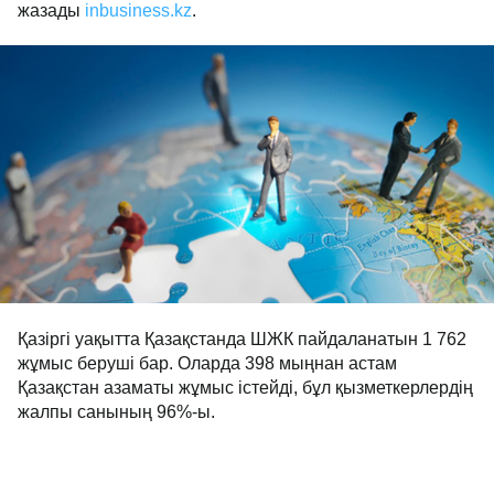
жазады
inbusiness.kz
.
Қазіргі уақытта Қазақстанда ШЖК пайдаланатын 1 762
жұмыс беруші бар. Оларда 398 мыңнан астам
Қазақстан азаматы жұмыс істейді, бұл қызметкерлердің
жалпы санының 96%-ы.