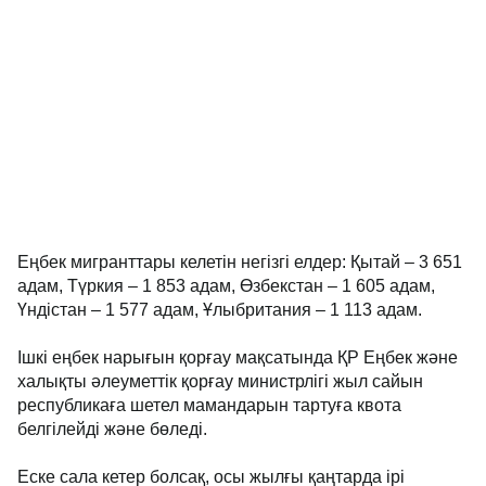
Еңбек мигранттары келетін негізгі елдер: Қытай – 3 651
адам, Түркия – 1 853 адам, Өзбекстан – 1 605 адам,
Үндістан – 1 577 адам, Ұлыбритания – 1 113 адам.
Ішкі еңбек нарығын қорғау мақсатында ҚР Еңбек және
халықты әлеуметтік қорғау министрлігі жыл сайын
республикаға шетел мамандарын тартуға квота
белгілейді және бөледі.
Еске сала кетер болсақ, осы жылғы қаңтарда ірі