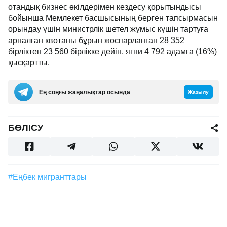
отандық бизнес өкілдерімен кездесу қорытындысы
бойынша Мемлекет басшысының берген тапсырмасын
орындау үшін министрлік шетел жұмыс күшін тартуға
арналған квотаны бұрын жоспарланған 28 352
бірліктен 23 560 бірлікке дейін, яғни 4 792 адамға (16%)
қысқартты.
Ең соңғы жаңалықтар осында
Жазылу
БӨЛІСУ
#еңбек мигранттары