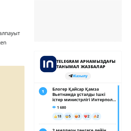
 алпауыт
ken