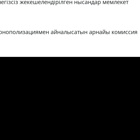
егізсіз жекешелендірілген нысандар мемлекет
монополизациямен айналысатын арнайы комиссия