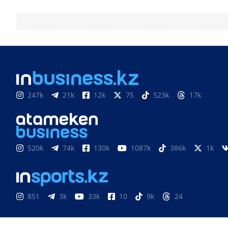
247k
21k
12k
75
523k
17k
520k
74k
130k
1087k
386k
1k
851
3k
33k
10
9k
24