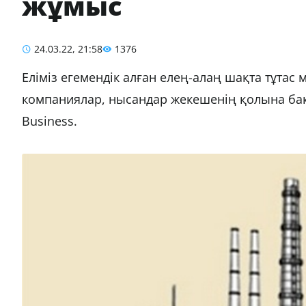
жұмыс
24.03.22, 21:58
1376
Еліміз егемендік алған елең-алаң шақта тұтас 
компаниялар, нысандар жекешенің қолына бақы
Business.