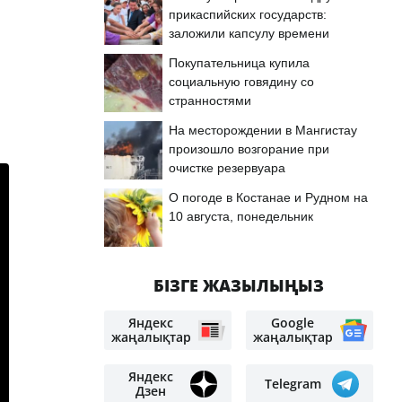
прикаспийских государств:
заложили капсулу времени
Покупательница купила
социальную говядину со
странностями
На месторождении в Мангистау
произошло возгорание при
очистке резервуара
О погоде в Костанае и Рудном на
10 августа, понедельник
БІЗГЕ ЖАЗЫЛЫҢЫЗ
Яндекс
Google
жаңалықтар
жаңалықтар
Яндекс
Telegram
Дзен