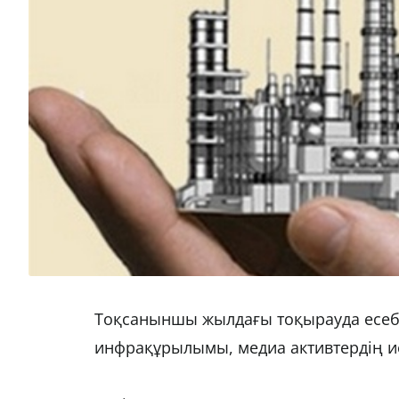
Тоқсаныншы жылдағы тоқырауда есебі
инфрақұрылымы, медиа активтердің ие