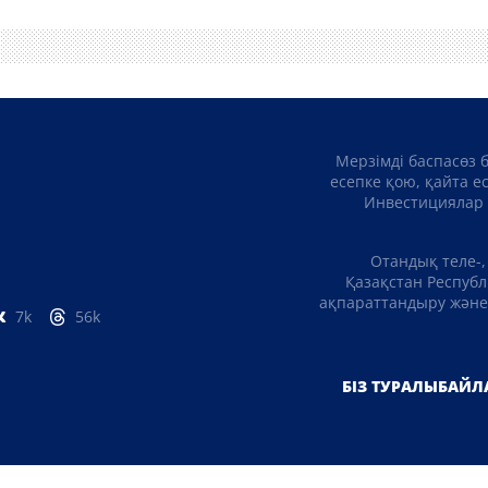
Мерзімді баспасөз 
есепке қою, қайта е
Инвестициялар 
Отандық теле-,
Қазақстан Республ
ақпараттандыру және 
7k
56k
БІЗ ТУРАЛЫ
БАЙЛ