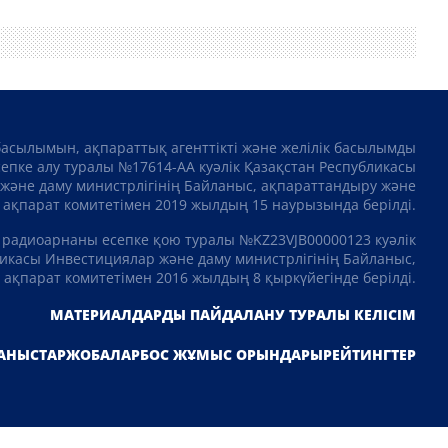
басылымын, ақпараттық агенттікті және желілік басылымды
сепке алу туралы №17614-АА куәлік Қазақстан Республикасы
және даму министрлігінің Байланыс, ақпараттандыру және
ақпарат комитетімен 2019 жылдың 15 наурызында берілді.
 радиоарнаны есепке қою туралы №KZ23VJB00000123 куәлік
икасы Инвестициялар және даму министрлігінің Байланыс,
ақпарат комитетімен 2016 жылдың 8 қыркүйегінде берілді.
МАТЕРИАЛДАРДЫ ПАЙДАЛАНУ ТУРАЛЫ КЕЛІСІМ
АНЫСТАР
ЖОБАЛАР
БОС ЖҰМЫС ОРЫНДАРЫ
РЕЙТИНГТЕР