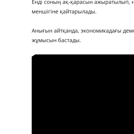
Енді соның ақ-қарасын ажыратылып, н
меншігіне қайтарылады.
Анығын айтқанда, экономикадағы де
жұмысын бастады.