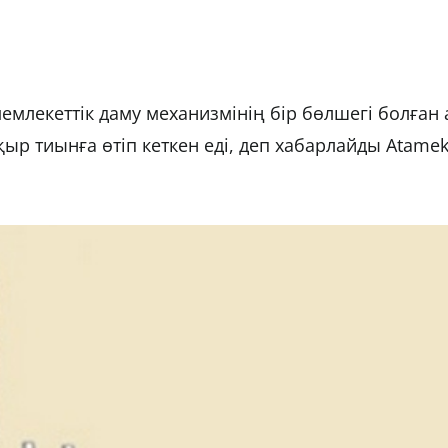
мемлекеттік даму механизмінің бір бөлшегі болған
р тиынға өтіп кеткен еді, деп хабарлайды Atame