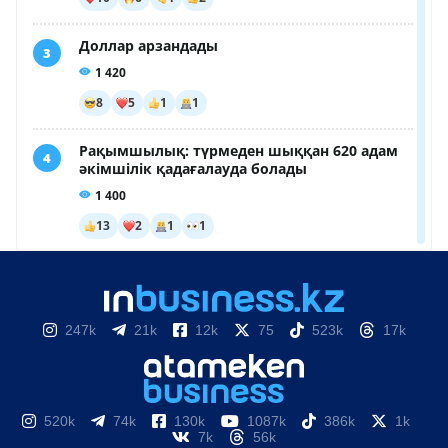
247k
21k
12k
75
523k
17k
520k
74k
130k
1087k
386k
1k
7k
56k