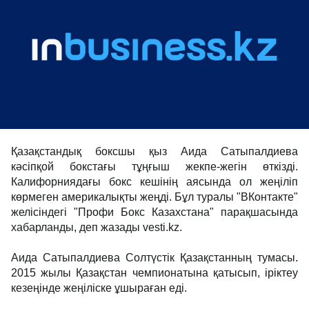
Қазақстандық боксшы қыз Аида Сатыпалдиева
кәсіпқой бокстағы тұңғыш жекпе-жегін өткізді.
Калифорниядағы бокс кешінің аясында ол жеңіліп
көрмеген америкалықты жеңді. Бұл туралы "ВКонтакте"
желісіндегі "Профи Бокс Казахстана" парақшасында
хабарланды, деп жазады vesti.kz.
Аида Сатыпалдиева Солтүстік Қазақстанның тумасы.
2015 жылы Қазақстан чемпионатына қатысып, іріктеу
кезеңінде жеңіліске ұшыраған еді.