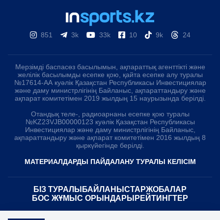
851
3k
33k
10
9k
24
Мерзімді баспасөз басылымын, ақпараттық агенттікті және
желілік басылымды есепке қою, қайта есепке алу туралы
№17614-АА куәлік Қазақстан Республикасы Инвестициялар
және даму министрлігінің Байланыс, ақпараттандыру және
ақпарат комитетімен 2019 жылдың 15 наурызында берілді.
Отандық теле-, радиоарнаны есепке қою туралы
№KZ23VJB00000123 куәлік Қазақстан Республикасы
Инвестициялар және даму министрлігінің Байланыс,
ақпараттандыру және ақпарат комитетімен 2016 жылдың 8
қыркүйегінде берілді.
МАТЕРИАЛДАРДЫ ПАЙДАЛАНУ ТУРАЛЫ КЕЛІСІМ
БІЗ ТУРАЛЫ
БАЙЛАНЫСТАР
ЖОБАЛАР
БОС ЖҰМЫС ОРЫНДАРЫ
РЕЙТИНГТЕР