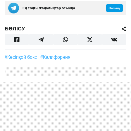
Ең соңғы жаңалықтар осында
Жазылу
БӨЛІСУ
#кәсіпқой бокс
#Калифорния