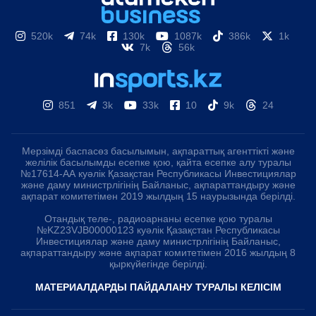
520k
74k
130k
1087k
386k
1k
7k
56k
851
3k
33k
10
9k
24
Мерзімді баспасөз басылымын, ақпараттық агенттікті және
желілік басылымды есепке қою, қайта есепке алу туралы
№17614-АА куәлік Қазақстан Республикасы Инвестициялар
және даму министрлігінің Байланыс, ақпараттандыру және
ақпарат комитетімен 2019 жылдың 15 наурызында берілді.
Отандық теле-, радиоарнаны есепке қою туралы
№KZ23VJB00000123 куәлік Қазақстан Республикасы
Инвестициялар және даму министрлігінің Байланыс,
ақпараттандыру және ақпарат комитетімен 2016 жылдың 8
қыркүйегінде берілді.
МАТЕРИАЛДАРДЫ ПАЙДАЛАНУ ТУРАЛЫ КЕЛІСІМ