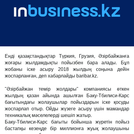
Енді қазақстандықтар Түркия, Грузия, Әзірбайжанға
жоғары жылдамдықты пойызбен бара алады. Бұл
жобаны іске асыру 2018 жылдың соңына дейін
жоспарланған, деп хабарлайды baribar.kz.
"Әзірбайжан темір жолдары" компаниясы өткен
жылдың қазан айында ашылған Баку-Тбилиси-Карс
бағытындағы жолаушылар пойыздарын іске қосуды
жоспарлап отыр. Ойды жүзеге асыру үшін мамандар
техникалық мәселелерді шешіп жатыр.
Баку-Тбилиси-Карс бағыты бойынша жүретін пойыз
бастапқы кезеңде бір миллионға жуық жолаушыны