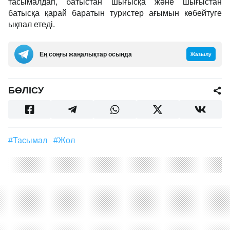
тасымалдап, батыстан шығысқа және шығыстан
батысқа қарай баратын туристер ағымын көбейтуге
ықпал етеді.
Ең соңғы жаңалықтар осында
Жазылу
БӨЛІСУ
#тасымал
#жол