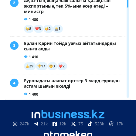
247k
21k
12k
75
523k
17k