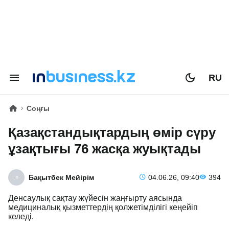
RU
Соңғы
Қазақстандықтардың өмір сүру
ұзақтығы 76 жасқа жуықтады
Бақытбек Мейірім
04.06.26, 09:40
394
Денсаулық сақтау жүйесін жаңғырту аясында
медициналық қызметтердің қолжетімділігі кеңейіп
келеді.