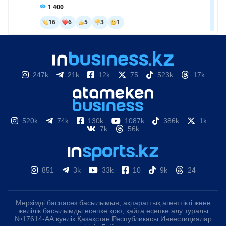
247k
21k
12k
75
523k
17k
520k
74k
130k
1087k
386k
1k
7k
56k
851
3k
33k
10
9k
24
Мерзімді баспасөз басылымын, ақпараттық агенттікті және
желілік басылымды есепке қою, қайта есепке алу туралы
№17614-АА куәлік Қазақстан Республикасы Инвестициялар