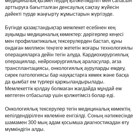
медициналық қызметтердің қолжетімділігі мен сапасын
арттыруға бағытталған денсаулық сақтау жүйесін
дәйекті түрде жаңғырту жұмыстарын жүргізуде.
Бүгінде қазақстандықтар мемлекет есебінен кең
ауқымды медициналық көмектер: дәрігерлер кеңесі
мен профилактикалық тексерулерден бастап, құны
ондаған миллион теңгеге жететін жоғары технологиялы
операцияларға дейін тегін алуда. Кардиохирургиялық
операциялар, нейрохирургиялық араласулар, ағза
трансплантациясы, онкологиялық ауруларды емдеу,
сирек патологиясы бар науқастарға көмек және басқа
да қымбат ем түрлері қаржыландырылады.
Мемлекеттік қолдау болмаған жағдайда мұндай ем
көптеген отбасылар үшін қолжетімсіз болар еді.
Онкологиялық тексерулер тегін медициналық көмектің
кепілдендірілген көлеміне енгізілді. Соның нәтижесінде
шамамен 300 мың адам қосымша диагностикадан өту
мүмкіндігін алды.