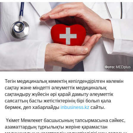
Фото:
MEDplus
Тегін медициналық көмектің кепілдендірілген көлемін
сақтау және міндетті әлеуметтік медициналық
сақтандыру жүйесін әрі қарай дамыту әлеуметтік
саясаттың басты жетістіктерінің бірі болып қала
бермек, деп хабарлайды
inbusiness.kz
сайты.
Үкімет Мемлекет басшысының тапсырмасына сәйкес,
азаматтардың тұрғылықты жеріне қарамастан