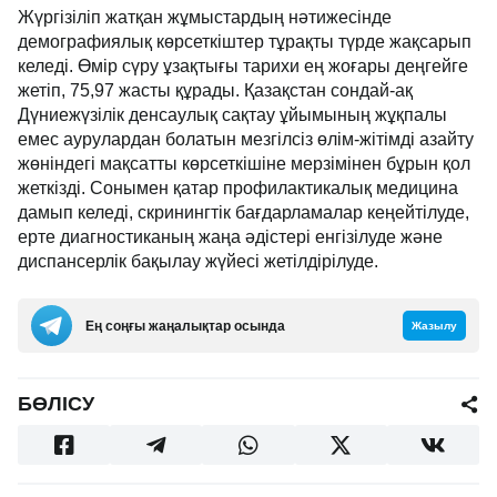
Жүргізіліп жатқан жұмыстардың нәтижесінде
демографиялық көрсеткіштер тұрақты түрде жақсарып
келеді. Өмір сүру ұзақтығы тарихи ең жоғары деңгейге
жетіп, 75,97 жасты құрады. Қазақстан сондай-ақ
Дүниежүзілік денсаулық сақтау ұйымының жұқпалы
емес аурулардан болатын мезгілсіз өлім-жітімді азайту
жөніндегі мақсатты көрсеткішіне мерзімінен бұрын қол
жеткізді. Сонымен қатар профилактикалық медицина
дамып келеді, скринингтік бағдарламалар кеңейтілуде,
ерте диагностиканың жаңа әдістері енгізілуде және
диспансерлік бақылау жүйесі жетілдірілуде.
Ең соңғы жаңалықтар осында
Жазылу
БӨЛІСУ