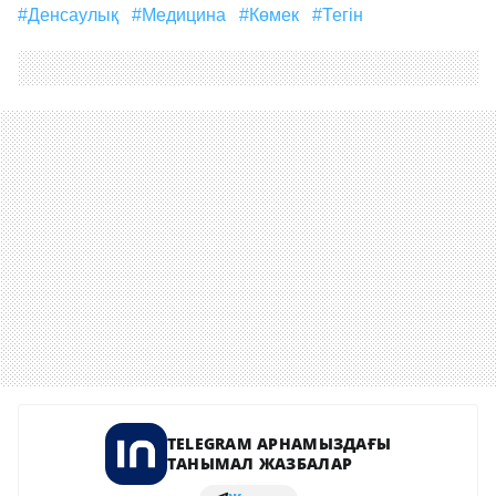
#денсаулық
#медицина
#көмек
#тегін