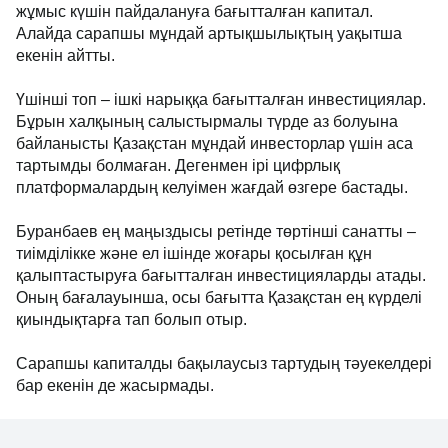
жұмыс күшін пайдалануға бағытталған капитал.
Алайда сарапшы мұндай артықшылықтың уақытша
екенін айтты.
Үшінші топ – ішкі нарыққа бағытталған инвестициялар.
Бұрын халқының салыстырмалы түрде аз болуына
байланысты Қазақстан мұндай инвесторлар үшін аса
тартымды болмаған. Дегенмен ірі цифрлық
платформалардың келуімен жағдай өзгере бастады.
Буранбаев ең маңыздысы ретінде төртінші санатты –
тиімділікке және ел ішінде жоғары қосылған құн
қалыптастыруға бағытталған инвестицияларды атады.
Оның бағалауынша, осы бағытта Қазақстан ең күрделі
қиындықтарға тап болып отыр.
Сарапшы капиталды бақылаусыз тартудың тәуекелдері
бар екенін де жасырмады.