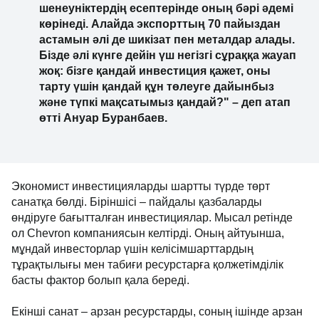
шенеуніктердің есептерінде оның бәрі әдемі
көрінеді. Алайда экспорттың 70 пайыздан
астамын әлі де шикізат пен металдар алады.
Бізде әлі күнге дейін үш негізгі сұраққа жауап
жоқ: бізге қандай инвестиция қажет, оны
тарту үшін қандай құн төлеуге дайынбыз
және түпкі мақсатымыз қандай?" – деп атап
өтті Ануар Буранбаев.
Экономист инвестицияларды шартты түрде төрт
санатқа бөлді. Біріншісі – пайдалы қазбаларды
өндіруге бағытталған инвестициялар. Мысал ретінде
ол Chevron компаниясын келтірді. Оның айтуынша,
мұндай инвесторлар үшін келісімшарттардың
тұрақтылығы мен табиғи ресурстарға қолжетімділік
басты фактор болып қала береді.
Екінші санат – арзан ресурстарды, соның ішінде арзан