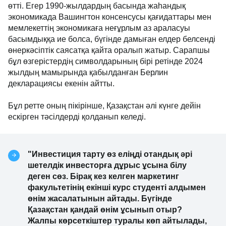
өтті. Егер 1990-жылдардың басында жаһандық
экономикада Вашингтон консенсусы қағидаттары мен
мемлекеттің экономикаға неғұрлым аз араласуы
басымдыққа ие болса, бүгінде дамыған елдер белсенді
өнеркәсіптік саясатқа қайта оралып жатыр. Сарапшы
бұл өзгерістердің символдарының бірі ретінде 2024
жылдың мамырында қабылданған Берлин
декларациясы екенін айтты.
Бұл ретте оның пікірінше, Қазақстан әлі күнге дейін
ескірген тәсілдерді қолданып келеді.
"Инвестиция тарту өз еліңді отандық әрі
шетелдік инвесторға дұрыс ұсына білу
деген сөз. Бірақ кез келген маркетинг
факультетінің екінші курс студенті алдымен
өнім жасалатынын айтады. Бүгінде
Қазақстан қандай өнім ұсынып отыр?
Жалпы көрсеткіштер туралы көп айтылады,