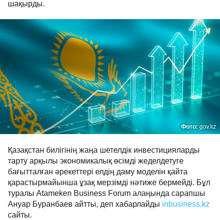
шақырды.
Фото:
gov.kz
Қазақстан билігінің жаңа шетелдік инвестицияларды
тарту арқылы экономикалық өсімді жеделдетуге
бағытталған әрекеттері елдің даму моделін қайта
қарастырмайынша ұзақ мерзімді нәтиже бермейді. Бұл
туралы Atameken Business Forum алаңында сарапшы
Ануар Буранбаев айтты, деп хабарлайды
inbusiness.kz
сайты.