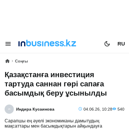
RU
Соңғы
Қазақстанға инвестиция
тартуда саннан гөрі сапаға
басымдық беру ұсынылды
Индира Кусаинова
04.06.26, 10:28
540
Сарапшы ең әуелі экономиканы дамытудың
мақсаттары мен басымдықтарын айқындауға