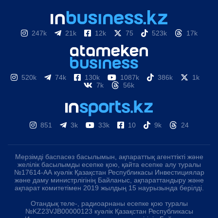
247k
21k
12k
75
523k
17k
520k
74k
130k
1087k
386k
1k
7k
56k
851
3k
33k
10
9k
24
Мерзімді баспасөз басылымын, ақпараттық агенттікті және
желілік басылымды есепке қою, қайта есепке алу туралы
№17614-АА куәлік Қазақстан Республикасы Инвестициялар
және даму министрлігінің Байланыс, ақпараттандыру және
ақпарат комитетімен 2019 жылдың 15 наурызында берілді.
Отандық теле-, радиоарнаны есепке қою туралы
№KZ23VJB00000123 куәлік Қазақстан Республикасы