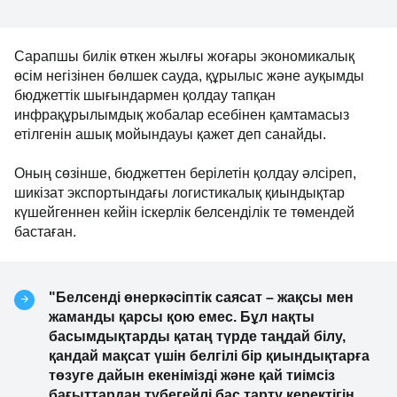
Сарапшы билік өткен жылғы жоғары экономикалық
өсім негізінен бөлшек сауда, құрылыс және ауқымды
бюджеттік шығындармен қолдау тапқан
инфрақұрылымдық жобалар есебінен қамтамасыз
етілгенін ашық мойындауы қажет деп санайды.
Оның сөзінше, бюджеттен берілетін қолдау әлсіреп,
шикізат экспортындағы логистикалық қиындықтар
күшейгеннен кейін іскерлік белсенділік те төмендей
бастаған.
"Белсенді өнеркәсіптік саясат – жақсы мен
жаманды қарсы қою емес. Бұл нақты
басымдықтарды қатаң түрде таңдай білу,
қандай мақсат үшін белгілі бір қиындықтарға
төзуге дайын екенімізді және қай тиімсіз
бағыттардан түбегейлі бас тарту керектігін