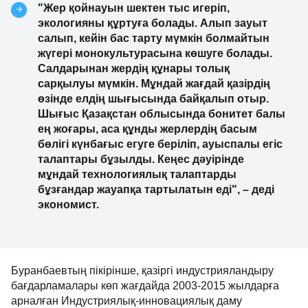
"Жер қойнауын шектен тыс игеріп,
экологияны құртуға болады. Алып зауыт
салып, кейін бас тарту мүмкін болмайтын
жүгері монокультурасына көшуге болады.
Салдарынан жердің құнары толық
сарқылуы мүмкін. Мұндай жағдай қазірдің
өзінде елдің шығысында байқалып отыр.
Шығыс Қазақстан облысында бонитет балы
ең жоғары, аса құнды жерлердің басым
бөлігі күнбағыс егуге беріліп, ауыспалы егіс
талаптары бұзылды. Кеңес дәуірінде
мұндай технологиялық талаптарды
бұзғандар жауапқа тартылатын еді", – деді
экономист.
Буранбаевтың пікірінше, қазіргі индустрияландыру
бағдарламалары көп жағдайда 2003-2015 жылдарға
арналған Индустриялық-инновациялық даму