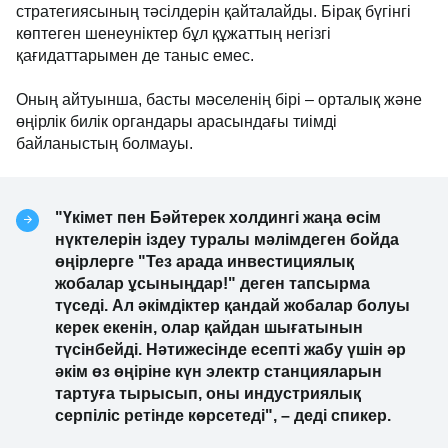
стратегиясының тәсілдерін қайталайды. Бірақ бүгінгі
көптеген шенеуніктер бұл құжаттың негізгі
қағидаттарымен де таныс емес.
Оның айтуынша, басты мәселенің бірі – орталық және
өңірлік билік органдары арасындағы тиімді
байланыстың болмауы.
"Үкімет пен Бәйтерек холдингі жаңа өсім
нүктелерін іздеу туралы мәлімдеген бойда
өңірлерге "Тез арада инвестициялық
жобалар ұсыныңдар!" деген тапсырма
түседі. Ал әкімдіктер қандай жобалар болуы
керек екенін, олар қайдан шығатынын
түсінбейді. Нәтижесінде есепті жабу үшін әр
әкім өз өңіріне күн электр станцияларын
тартуға тырысып, оны индустриялық
серпіліс ретінде көрсетеді", – деді спикер.