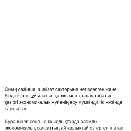
Оның сөзінше, шикізат секторына негізделген және
бюджеттен құйылатын қаржымен қолдау табатын
қазіргі экономикалық жүйенің өсу мүмкіндігі іс жүзінде
сарқылған.
Буранбаев соңғы онжылдықтарда әлемдік
экономикалық саясаттың айтарлықтай өзгергенін атап