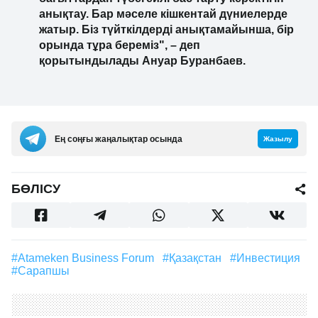
анықтау. Бар мәселе кішкентай дүниелерде
жатыр. Біз түйткілдерді анықтамайынша, бір
орында тұра береміз", – деп
қорытындылады Ануар Буранбаев.
Ең соңғы жаңалықтар осында
Жазылу
БӨЛІСУ
#Atameken Business Forum
#Қазақстан
#инвестиция
#Сарапшы